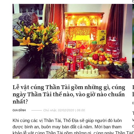
Lễ vật cúng Thần Tài gồm những gì, cúng
ngày Thần Tài thế nào, vào giờ nào chuẩn
nhất?
D
GIA ĐÌNH
Chủ nhật, 02/02/2020 | 06:00
Khi cúng các vị Thần Tài, Thổ Địa sẽ giúp người đó luôn
được bình an, buôn may bán đắt cả năm. Mời bạn tham
khảo lễ vật cúng Thần Tài gồm những gì, cúng ngày Thần Tài