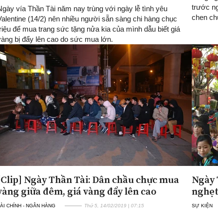
trước n
Ngày vía Thần Tài năm nay trùng với ngày lễ tình yêu
chen ch
Valentine (14/2) nên nhiều người sẵn sàng chi hàng chục
triệu để mua trang sức tặng nửa kia của mình dẫu biết giá
vàng bị đẩy lên cao do sức mua lớn.
[Clip] Ngày Thần Tài: Dân chầu chực mua
Ngày 
vàng giữa đêm, giá vàng đẩy lên cao
nghẹt
ÀI CHÍNH - NGÂN HÀNG
Thứ 5, 14/02/2019 | 07:15
SỰ KIỆN