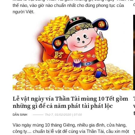
thế nào, vào giờ nào chuẩn nhất cho đúng phong tục của
người Việt.
Lễ vật ngày vía Thần Tài mùng 10 Tết gồm
những gì để cả năm phát tài phát lộc
DÂN SINH
Thứ 7, 01/02/2020 | 07:00
Vào ngày mùng 10 tháng Giêng, nhiều gia đình, cửa hàng,
công ty… chuẩn bị lễ vật để cúng vía Thần Tài, cầu xin một