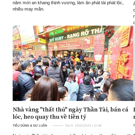
năm mới an khang thịnh vượng, làm ăn phát tài phát lộc,
nhiều may mắn.
n
c
Nhà vàng "thất thủ" ngày Thần Tài, bán cá
lóc, heo quay thu về tiền tỷ
TIÊU DÙNG & DƯ LUẬN
Thứ 6, 15/02/2019 | 11:48
T