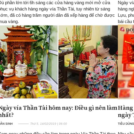
Dù phần lớn tới 6h sáng các cửa hàng vàng mới mở cửa
Ngày ví
phục vụ khách hàng ngày vía Thần Tài, tuy nhiên từ sáng
hàng ng
sớm, đã có hàng trăm người dân đã xếp hàng để chờ được
Lựu, ph
mua vàng.
bái cầu 
Ngày vía Thần Tài hôm nay: Điều gì nên làm
Hàng 
nhất?
ngày 
ÂN SINH
Thứ 5, 14/02/2019 | 06:00
TIÊU DÙNG
Xem ngay những điều cần làm trong ngày Vía Thần Tài theo
Nhu cầu