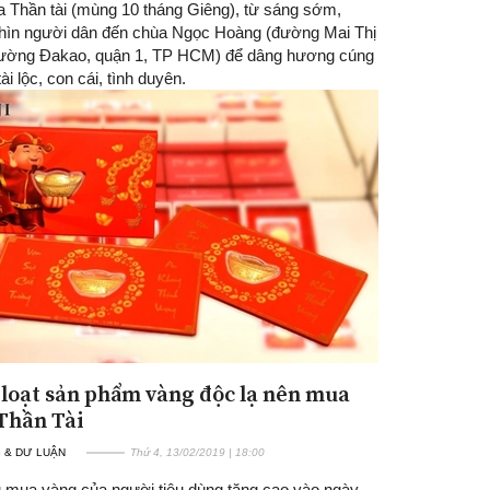
a Thần tài (mùng 10 tháng Giêng), từ sáng sớm,
hìn người dân đến chùa Ngọc Hoàng (đường Mai Thị
ường Đakao, quận 1, TP HCM) để dâng hương cúng
tài lộc, con cái, tình duyên.
loạt sản phẩm vàng độc lạ nên mua
Thần Tài
 & DƯ LUẬN
Thứ 4, 13/02/2019 | 18:00
 mua vàng của người tiêu dùng tăng cao vào ngày