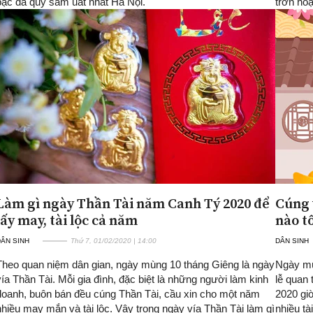
bạc đá quý sầm uất nhất Hà Nội.
trơn ho
Làm gì ngày Thần Tài năm Canh Tý 2020 để
Cúng 
lấy may, tài lộc cả năm
nào tố
ÂN SINH
Thứ 7, 01/02/2020 | 14:00
DÂN SINH
Theo quan niệm dân gian, ngày mùng 10 tháng Giêng là ngày
Ngày mù
vía Thần Tài. Mỗi gia đình, đặc biệt là những người làm kinh
lễ quan 
doanh, buôn bán đều cúng Thần Tài, cầu xin cho một năm
2020 gi
nhiều may mắn và tài lộc. Vậy trong ngày vía Thần Tài làm gì
nhiều t