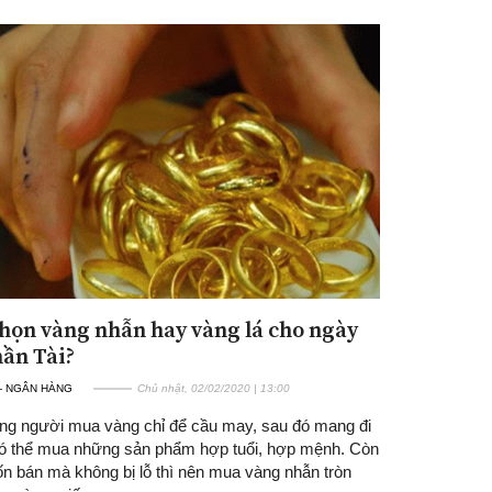
Đăng ký tin tức mới
họn vàng nhẫn hay vàng lá cho ngày
hần Tài?
 - NGÂN HÀNG
Chủ nhật, 02/02/2020 | 13:00
ng người mua vàng chỉ để cầu may, sau đó mang đi
 có thể mua những sản phẩm hợp tuổi, hợp mệnh. Còn
n bán mà không bị lỗ thì nên mua vàng nhẫn tròn