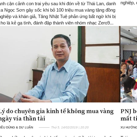
nghiệp, 
ảnh cận cảnh con trai yêu sau khi đón về từ Thái Lan, danh
ca Ngọc Sơn gây sốc khi bỏ 100 triệu mua vàng tặng đồng
ghiệp và khán giả, Tăng Nhật Tuệ phản ứng bất ngờ khi bị
ho là kẻ gạ tình, đánh đập thành viên nhóm nhạc Zero9...
Lý do chuyên gia kinh tế không mua vàng
PNJ b
ngày vía thần tài
mất t
IÊU DÙNG & DƯ LUẬN
Thứ 5, 14/02/2019 | 20:20
XU HƯỚNG