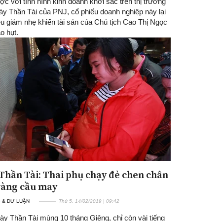
ợc với tình hình kinh doanh khởi sắc trên thị trường
ày Thần Tài của PNJ, cổ phiếu doanh nghiệp này lại
ều giảm nhẹ khiến tài sản của Chủ tịch Cao Thị Ngọc
o hụt.
Thần Tài: Thai phụ chạy đẻ chen chân
àng cầu may
 & DƯ LUẬN
Thứ 5, 14/02/2019 | 09:42
ày Thần Tài mùng 10 tháng Giêng, chỉ còn vài tiếng