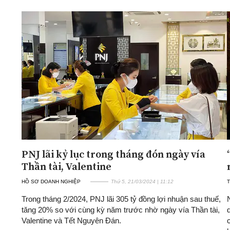
ĐA CHIỀU
INFOCUS
Quan điểm
Xi nhan Trái Phải
Bạn đọc viết
PNJ lãi kỷ lục trong tháng đón ngày vía
Thần tài, Valentine
HỒ SƠ DOANH NGHIỆP
Thứ 5, 21/03/2024 | 11:12
T
Trong tháng 2/2024, PNJ lãi 305 tỷ đồng lợi nhuận sau thuế,
tăng 20% so với cùng kỳ năm trước nhờ ngày vía Thần tài,
Valentine và Tết Nguyên Đán.