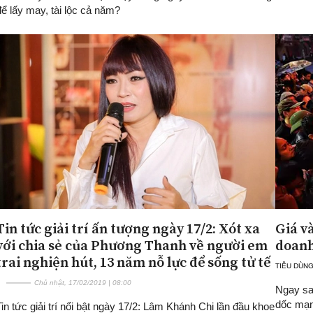
để lấy may, tài lộc cả năm?
Tin tức giải trí ấn tượng ngày 17/2: Xót xa
Giá v
với chia sẻ của Phương Thanh về người em
doanh
trai nghiện hút, 13 năm nỗ lực để sống tử tế
TIÊU DÙNG
Chủ nhật, 17/02/2019 | 08:00
Ngay sau
dốc mạn
Tin tức giải trí nổi bật ngày 17/2: Lâm Khánh Chi lần đầu khoe