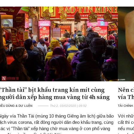
“Thần tài” bịt khẩu trang kín mít cùng
Nên c
người dân xếp hàng mua vàng từ 4h sáng
vía T
IÊU DÙNG & DƯ LUẬN
Thứ 2, 03/02/2020 | 09:52
TÀI CHÍNH
Ngày vía Thần Tài (mùng 10 tháng Giêng âm lịch) giữa bão
Với nhữ
dịch virus corona, rất đông người dân đeo khẩu trang, cùng
cất thì
các vị "Thần tài" xếp hàng chờ mua vàng ở con phố vàng
nếu muố