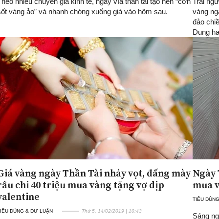
Theo nhiều chuyên gia kinh tế, ngày vía thần tài tạo nên “cơn
Trái ngư
sốt vàng ảo” và nhanh chóng xuống giá vào hôm sau.
vàng ng
đảo chi
Dung ha
Giá vàng ngày Thần Tài nhảy vọt, đấng mày
Ngày 
râu chi 40 triệu mua vàng tặng vợ dịp
mua v
valentine
TIÊU DÙNG
IÊU DÙNG & DƯ LUẬN
Thứ 5, 14/02/2019 | 10:43
Sáng ng