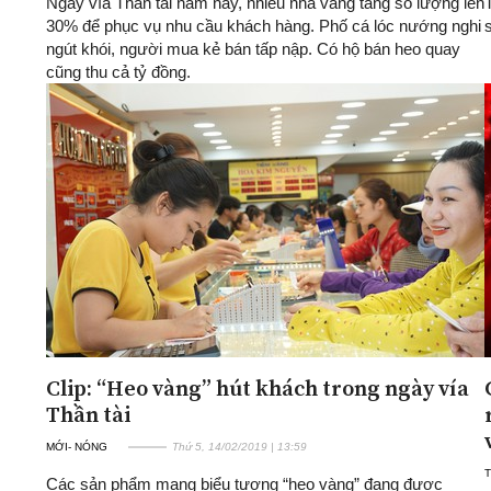
Ngày vía Thần tài năm nay, nhiều nhà vàng tăng số lượng lên
30% để phục vụ nhu cầu khách hàng. Phố cá lóc nướng nghi
ngút khói, người mua kẻ bán tấp nập. Có hộ bán heo quay
cũng thu cả tỷ đồng.
Clip: “Heo vàng” hút khách trong ngày vía
Thần tài
MỚI- NÓNG
Thứ 5, 14/02/2019 | 13:59
T
Các sản phẩm mang biểu tượng “heo vàng” đang được