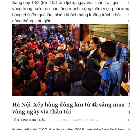
Sáng nay 14/2 (tức 10/1 âm lịch), ngày vía Thần Tài, giá
vàng trong nước cơ bản tăng mạnh, cộng thêm việc phải xếp
hàng chờ đợi quá lâu, nhiều khách hàng không tránh khỏi
căng thẳng, cáu giận.
Hà Nội: Xếp hàng đông kín từ 4h sáng mua
vàng ngày vía thần tài
TIÊU DÙNG & DƯ LUẬN
Thứ 5, 14/02/2019 | 06:56
D
Ngày thần tài (10/1 âm lịch) năm 2019, người dân xếp hàng