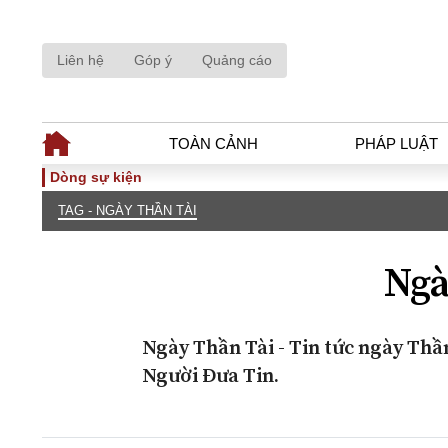
Liên hệ
Góp ý
Quảng cáo
TOÀN CẢNH
PHÁP LUẬT
Dòng sự kiện
TAG - NGÀY THẦN TÀI
TOÀN CẢNH
PHÁP LUẬ
Tiêu điểm
Dòng chảy phá
Ngà
Chính sách
Góc nhìn luật 
Sự kiện
Hồ sơ điều tr
Đối thoại
Tiếng nói côn
Ngày Thần Tài - Tin tức ngày Thầ
Thế giới
An ninh - Hìn
Người Đưa Tin.