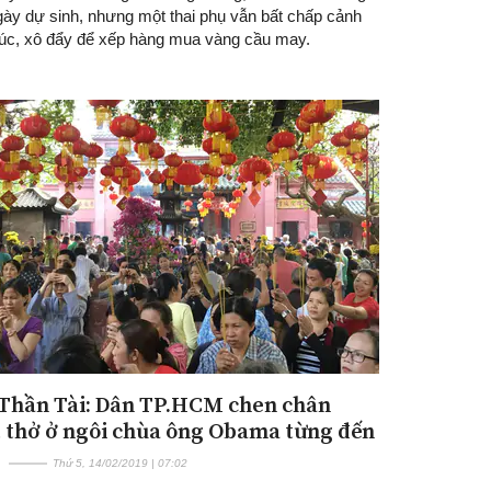
gày dự sinh, nhưng một thai phụ vẫn bất chấp cảnh
úc, xô đẩy để xếp hàng mua vàng cầu may.
Thần Tài: Dân TP.HCM chen chân
 thở ở ngôi chùa ông Obama từng đến
Thứ 5, 14/02/2019 | 07:02