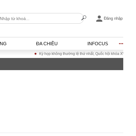
Đăng nhập
ỐNG
ĐA CHIỀU
INFOCUS
Kỳ họp không thường lệ thứ nhất, Quốc hội khóa XVI
Đưa Nghị quyết Đạ
I
ĐỜI SỐNG
h
Gia đình
c
Sức khỏe
Cần biết
ờng
Cộng đồng mạng
ng – Đô thị