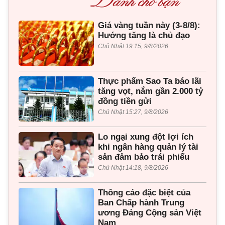
Giá vàng tuần này (3-8/8):
Hướng tăng là chủ đạo
Chủ Nhật 19:15, 9/8/2026
Thực phẩm Sao Ta báo lãi
tăng vọt, nắm gần 2.000 tỷ
đồng tiền gửi
Chủ Nhật 15:27, 9/8/2026
Lo ngại xung đột lợi ích
khi ngân hàng quản lý tài
sản đảm bảo trái phiếu
Chủ Nhật 14:18, 9/8/2026
Thông cáo đặc biệt của
Ban Chấp hành Trung
ương Đảng Cộng sản Việt
Nam