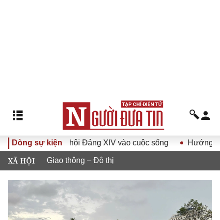
uyết Đại hội Đảng XIV vào cuộc sống
Dòng sự kiện
Hướng tới Đại hội đ
XÃ HỘI
Giao thông – Đô thị