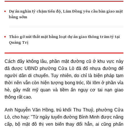
Dự án nghìn tỷ chậm tiến độ, Lâm Đồng yêu cầu bàn giao mặt
bằng sớm
Tháo gỡ nút thắt mặt bằng loạt dự án giao thông trăm tỷ tại
Quảng Trị
Cách đây không lâu, phần mặt đường cũ ở khu vực này
đã được UBND phường Cửa Lò đã đổ nhựa đường để
người dân di chuyển. Tuy nhiên, do chỉ là biện pháp tạm
thời nên vẫn còn hiện tượng bong tróc, lồi lõm ở phần vỉa
hè, gây mất mỹ quan và tiềm ẩn nguy cơ tai nạn giao
thông rất cao.
Anh Nguyễn Văn Hồng, trú khối Thu Thuỷ, phường Cửa
Lò, cho hay: "Từ ngày tuyến đường Bình Minh được nâng
cấp, bộ mặt đô thị ven biển thay đổi hẳn, ai cũng phấn