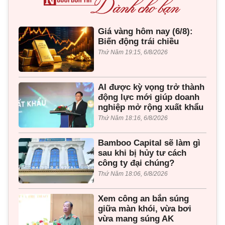
Giá vàng hôm nay (6/8):
Biến động trái chiều
Thứ Năm 19:15, 6/8/2026
AI được kỳ vọng trở thành
động lực mới giúp doanh
nghiệp mở rộng xuất khẩu
Thứ Năm 18:16, 6/8/2026
Bamboo Capital sẽ làm gì
sau khi bị hủy tư cách
công ty đại chúng?
Thứ Năm 18:06, 6/8/2026
Xem công an bắn súng
giữa màn khói, vừa bơi
vừa mang súng AK