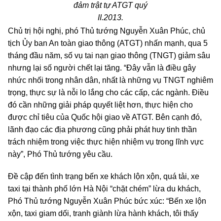
đảm trật tự ATGT quý
II.2013.
Chủ trị hội nghị, phó Thủ tướng Nguyễn Xuân Phúc, chủ
tịch Ủy ban An toàn giao thông (ATGT) nhấn mạnh, qua 5
tháng đầu năm, số vụ tai nạn giao thông (TNGT) giảm sâu
nhưng lại số người chết lại tăng. “Đây vẫn là điều gây
nhức nhối trong nhân dân, nhất là những vụ TNGT nghiêm
trọng, thực sự là nỗi lo lắng cho các cấp, các ngành. Điều
đó cần những giải pháp quyết liệt hơn, thực hiện cho
được chỉ tiêu của Quốc hội giao về ATGT. Bên cạnh đó,
lãnh đạo các địa phương cũng phải phát huy tinh thần
trách nhiệm trong việc thực hiện nhiệm vụ trong lĩnh vực
này”, Phó Thủ tướng yêu cầu.
Đề cập đến tình trạng bến xe khách lộn xộn, quá tải, xe
taxi tại thành phố lớn Hà Nội “chặt chém” lừa du khách,
Phó Thủ tướng Nguyễn Xuân Phúc bức xúc: “Bến xe lộn
xộn, taxi giam dối, tranh giành lừa hành khách, tôi thấy