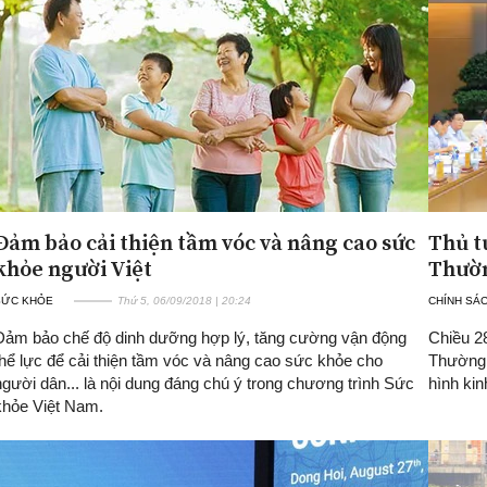
Đảm bảo cải thiện tầm vóc và nâng cao sức
Thủ t
khỏe người Việt
Thườn
SỨC KHỎE
Thứ 5, 06/09/2018 | 20:24
CHÍNH SÁ
Đảm bảo chế độ dinh dưỡng hợp lý, tăng cường vận động
Chiều 2
thể lực để cải thiện tầm vóc và nâng cao sức khỏe cho
Thường 
người dân... là nội dung đáng chú ý trong chương trình Sức
hình ki
khỏe Việt Nam.