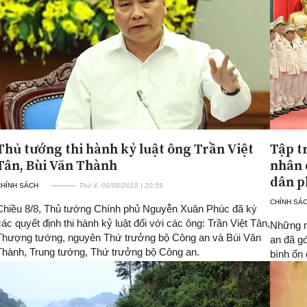
Thủ tướng thi hành kỷ luật ông Trần Việt
Tập t
Tân, Bùi Văn Thành
nhân 
dân p
CHÍNH SÁCH
Thứ 4, 08/08/2018 | 20:59
CHÍNH SÁ
Chiều 8/8, Thủ tướng Chính phủ Nguyễn Xuân Phúc đã ký
các quyết định thi hành kỷ luật đối với các ông: Trần Việt Tân,
Những n
Thượng tướng, nguyên Thứ trưởng bộ Công an và Bùi Văn
an đã gó
Thành, Trung tướng, Thứ trưởng bộ Công an.
bình ổn 