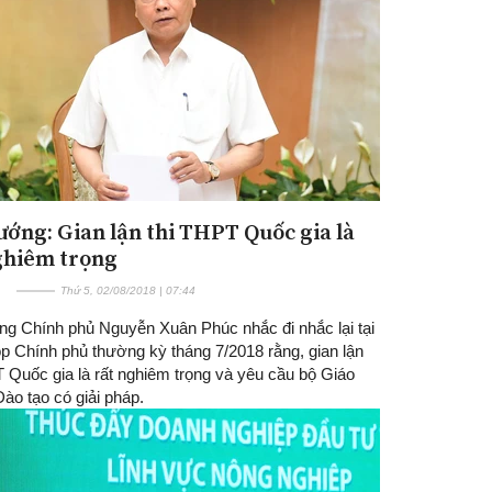
ướng: Gian lận thi THPT Quốc gia là
ghiêm trọng
Thứ 5, 02/08/2018 | 07:44
ng Chính phủ Nguyễn Xuân Phúc nhắc đi nhắc lại tại
ọp Chính phủ thường kỳ tháng 7/2018 rằng, gian lận
 Quốc gia là rất nghiêm trọng và yêu cầu bộ Giáo
ào tạo có giải pháp.