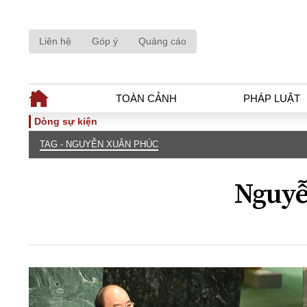
Liên hệ
Góp ý
Quảng cáo
TOÀN CẢNH
PHÁP LUẬT
Dòng sự kiện
TAG - NGUYỄN XUÂN PHÚC
TOÀN CẢNH
PHÁP LUẬ
Tiêu điểm
Dòng chảy phá
Nguyễ
Chính sách
Góc nhìn luật 
Sự kiện
Hồ sơ điều tr
Đối thoại
Tiếng nói côn
Thế giới
An ninh - Hìn