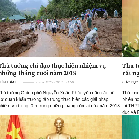
Thủ tướng chỉ đạo thực hiện nhiệm vụ
Thủ t
những tháng cuối năm 2018
rất n
CHÍNH SÁCH
Thứ 6, 03/08/2018 | 21:58
GIÁO DỤC
Thủ tướng Chính phủ Nguyễn Xuân Phúc yêu cầu các bộ,
Thủ tướ
cơ quan khẩn trương tập trung thực hiện các giải pháp,
phiên h
nhiệm vụ trọng tâm trong những tháng còn lại của năm 2018.
thi THPT
dục và Đ