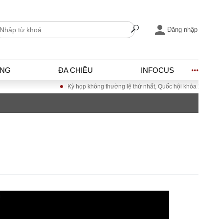
Đăng nhập
ỐNG
ĐA CHIỀU
INFOCUS
Kỳ họp không thường lệ thứ nhất, Quốc hội khóa XVI
Đưa Nghị quyế
I
ĐỜI SỐNG
h
Gia đình
c
Sức khỏe
Cần biết
ờng
Cộng đồng mạng
ng – Đô thị