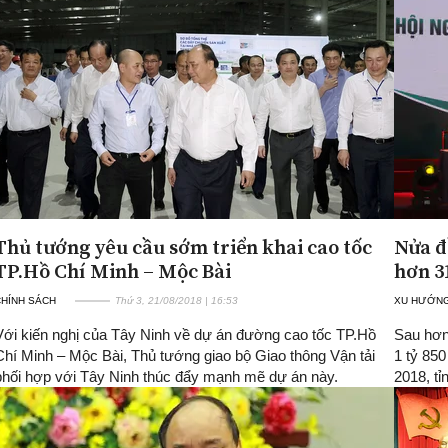
Thủ tướng yêu cầu sớm triển khai cao tốc
Nửa đ
TP.Hồ Chí Minh – Mộc Bài
hơn 3
CHÍNH SÁCH
Thứ 3, 21/08/2018 | 16:53
XU HƯỚNG
Với kiến nghị của Tây Ninh về dự án đường cao tốc TP.Hồ
Sau hơn
Chí Minh – Mộc Bài, Thủ tướng giao bộ Giao thông Vận tải
1 tỷ 850
phối hợp với Tây Ninh thúc đẩy mạnh mẽ dự án này.
2018, t