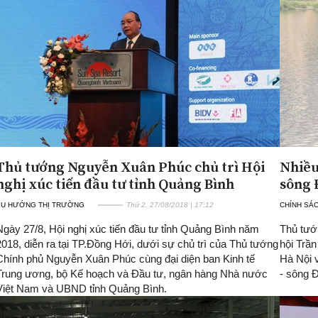
Thủ tướng Nguyễn Xuân Phúc chủ trì Hội
Nhiều
nghị xúc tiến đầu tư tỉnh Quảng Bình
sông 
XU HƯỚNG THỊ TRƯỜNG
Thứ 2, 27/08/2018 | 17:12
CHÍNH SÁ
Ngày 27/8, Hội nghị xúc tiến đầu tư tỉnh Quảng Bình năm
Thủ tướ
2018, diễn ra tại TP.Đồng Hới, dưới sự chủ trì của Thủ tướng
hội Trầ
Chính phủ Nguyễn Xuân Phúc cùng đại diện ban Kinh tế
Hà Nội 
Trung ương, bộ Kế hoạch và Đầu tư, ngân hàng Nhà nước
- sông Đ
Việt Nam và UBND tỉnh Quảng Bình.