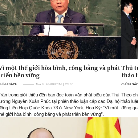
Vì một thế giới hòa bình, công bằng và phát
Thủ t
triển bền vững
thảo 
CHÍNH SÁCH
Thứ 6, 28/09/2018 | 20:36
CHÍNH SÁ
Trân trọng giới thiệu đến bạn đọc toàn văn phát biểu của Thủ
Theo chư
tướng Nguyễn Xuân Phúc tại phiên thảo luận cấp cao Đại hội
thảo lu
đồng Liên Hợp Quốc Khóa 73 ở New York, Hoa Kỳ: “Vì một
động qu
thế giới hòa bình, công bằng và phát triển bền vững”.