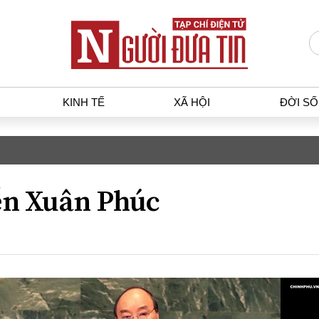
KINH TẾ
XÃ HỘI
ĐỜI S
T
KINH TẾ
XÃ HỘ
p luật
Bất động sản
Dân sin
n Xuân Phúc
gia
Tài chính - Ngân hàng
Giáo dụ
a
Kinh tế vĩ mô
Văn hoá
g dân
Hồ sơ doanh nghiệp
Môi trư
h sự
Xu hướng thị trường
Giao thô
Tiêu dùng và dư luận
Công nghệ