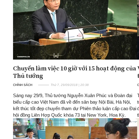
ĐA CHIỀU
INFOCUS
Quan điểm
Xi nhan Trái Phải
Bạn đọc viết
Chuyến làm việc 10 giờ với 15 hoạt động của
Thủ tướng
CHÍNH SÁCH
Thứ 7, 29/09/2018 | 20:38
Sáng nay 29/9, Thủ tướng Nguyễn Xuân Phúc và Đoàn đại
biểu cấp cao Việt Nam đã về đến sân bay Nội Bài, Hà Nội,
kết thúc tốt đẹp chuyến tham dự Phiên thảo luận cấp cao Đại
hội đồng Liên Hợp Quốc khóa 73 tại New York, Hoa Kỳ.