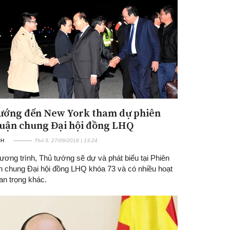
ướng đến New York tham dự phiên
Đăng ký tin tức mới
luận chung Đại hội đồng LHQ
CH
Thứ 5, 27/09/2018 | 13:24
ơng trình, Thủ tướng sẽ dự và phát biểu tại Phiên
ận chung Đại hội đồng LHQ khóa 73 và có nhiều hoạt
an trọng khác.