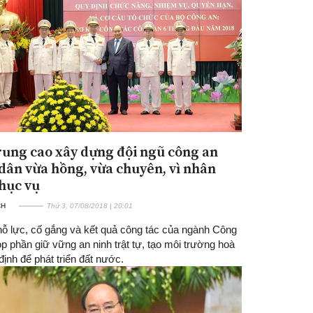
rung cao xây dựng đội ngũ công an
dân vừa hồng, vừa chuyên, vì nhân
hục vụ
CH
Thứ 3, 07/08/2018 | 20:01
ỗ lực, cố gắng và kết quả công tác của ngành Công
p phần giữ vững an ninh trật tự, tạo môi trường hoà
định để phát triển đất nước.