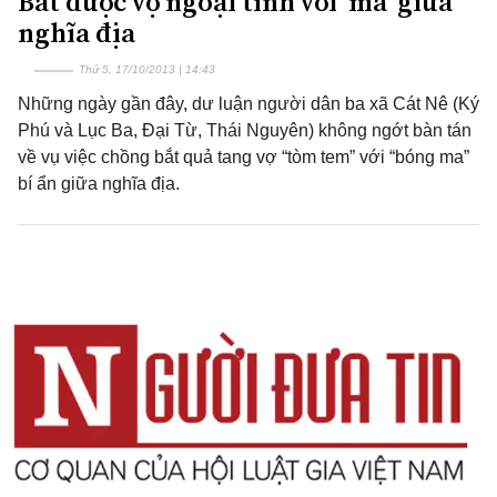
Bắt được vợ ngoại tình với 'ma' giữa
nghĩa địa
Thứ 5, 17/10/2013 | 14:43
Những ngày gần đây, dư luận người dân ba xã Cát Nê (Ký
Phú và Lục Ba, Đại Từ, Thái Nguyên) không ngớt bàn tán
về vụ việc chồng bắt quả tang vợ “tòm tem” với “bóng ma”
bí ẩn giữa nghĩa địa.