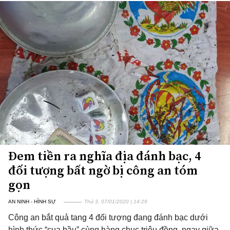
Đem tiền ra nghĩa địa đánh bạc, 4
đối tượng bất ngờ bị công an tóm
gọn
AN NINH - HÌNH SỰ
Thứ 3, 07/01/2020 | 14:29
Công an bắt quả tang 4 đối tượng đang đánh bạc dưới
hình thức “cua bầu” cùng hàng chục triệu đồng, ngay giữa