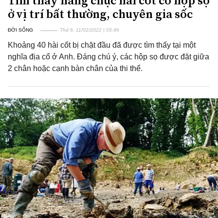
Tìm thấy hàng chục hài cốt có hộp sọ
ở vị trí bất thường, chuyên gia sốc
ĐỜI SỐNG
Thứ 6, 11/02/2022 | 05:46
Khoảng 40 hài cốt bị chặt đầu đã được tìm thấy tại một
nghĩa địa cổ ở Anh. Đáng chú ý, các hộp sọ được đặt giữa
2 chân hoặc cạnh bàn chân của thi thể.