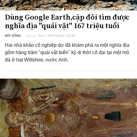
Dùng Google Earth,cặp đôi tìm được
nghĩa địa "quái vật" 167 triệu tuổi
ĐỜI SỐNG
Thứ 2, 26/07/2021 | 08:58
Hai nhà khảo cổ nghiệp dư đã khám phá ra một nghĩa địa
gồm hàng trăm "quái vật biển" kỳ dị thời cổ đại tại một mỏ
đá ở hạt Wiltshire, nước Anh.