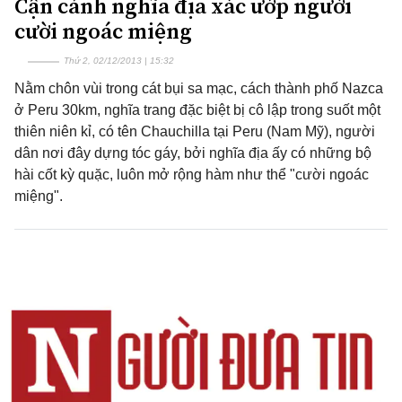
Cận cảnh nghĩa địa xác ướp người
cười ngoác miệng
Thứ 2, 02/12/2013 | 15:32
Nằm chôn vùi trong cát bụi sa mạc, cách thành phố Nazca
ở Peru 30km, nghĩa trang đặc biệt bị cô lập trong suốt một
thiên niên kỉ, có tên Chauchilla tại Peru (Nam Mỹ), người
dân nơi đây dựng tóc gáy, bởi nghĩa địa ấy có những bộ
hài cốt kỳ quặc, luôn mở rộng hàm như thể "cười ngoác
miệng".