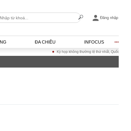
Đăng nhập
ỐNG
ĐA CHIỀU
INFOCUS
Kỳ họp không thường lệ thứ nhất, Quốc hội khóa 
I
ĐỜI SỐNG
h
Gia đình
c
Sức khỏe
Cần biết
ờng
Cộng đồng mạng
ng – Đô thị