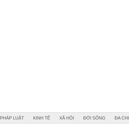
PHÁP LUẬT
KINH TẾ
XÃ HỘI
ĐỜI SỐNG
ĐA CH