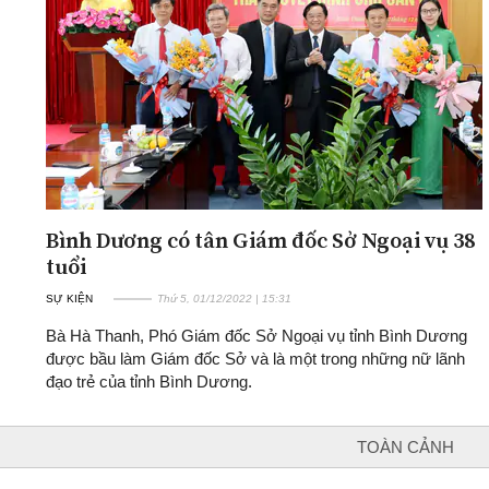
ĐA CHIỀU
INFOCUS
Quan điểm
Xi nhan Trái Phải
Bạn đọc viết
Bình Dương có tân Giám đốc Sở Ngoại vụ 38
tuổi
SỰ KIỆN
Thứ 5, 01/12/2022 | 15:31
Bà Hà Thanh, Phó Giám đốc Sở Ngoại vụ tỉnh Bình Dương
được bầu làm Giám đốc Sở và là một trong những nữ lãnh
đạo trẻ của tỉnh Bình Dương.
TOÀN CẢNH