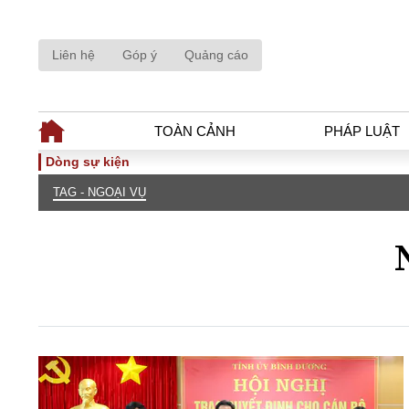
Liên hệ
Góp ý
Quảng cáo
TOÀN CẢNH
PHÁP LUẬT
Dòng sự kiện
TAG - NGOẠI VỤ
TOÀN CẢNH
PHÁP LUẬ
Tiêu điểm
Dòng chảy phá
Chính sách
Góc nhìn luật 
Sự kiện
Hồ sơ điều tr
Đối thoại
Tiếng nói côn
Thế giới
An ninh - Hìn