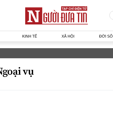
KINH TẾ
XÃ HỘI
ĐỜI S
T
KINH TẾ
XÃ HỘ
p luật
Bất động sản
Dân sin
Ngoại vụ
gia
Tài chính - Ngân hàng
Giáo dụ
a
Kinh tế vĩ mô
Văn hoá
g dân
Hồ sơ doanh nghiệp
Môi trư
h sự
Xu hướng thị trường
Giao thô
Tiêu dùng và dư luận
Công nghệ