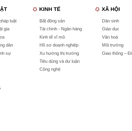
UẬT
KINH TẾ
XÃ HỘI
háp luật
Bất động sản
Dân sinh
t gia
Tài chính - Ngân hàng
Giáo dục
tra
Kinh tế vĩ mô
Văn hoá
ông dân
Hồ sơ doanh nghiệp
Môi trường
ình sự
Xu hướng thị trường
Giao thông – Đô
Tiêu dùng và dư luận
Công nghệ
S