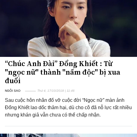
“Chúc Anh Đài” Đổng Khiết : Từ
"ngọc nữ" thành "nấm độc" bị xua
đuổi
NGÔI SAO
Thứ 4, 17/10/2018 | 11:46
Sau cuộc hôn nhân đổ vỡ cuộc đời “Ngọc nữ” màn ảnh
Đổng Khiết lao dốc thảm hại, dù cho cô đã nỗ lực rất nhiều
nhưng khán giả vẫn chưa có thể chấp nhận.