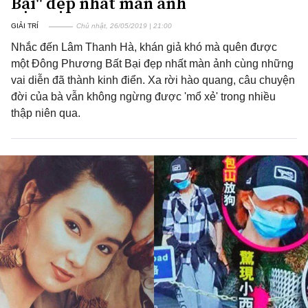
Bại" đẹp nhất màn ảnh
GIẢI TRÍ
Chủ nhật, 26/05/2019 | 21:00
Nhắc đến Lâm Thanh Hà, khán giả khó mà quên được
một Đông Phương Bất Bại đẹp nhất màn ảnh cùng những
vai diễn đã thành kinh điển. Xa rời hào quang, câu chuyện
đời của bà vẫn không ngừng được 'mổ xẻ' trong nhiều
thập niên qua.