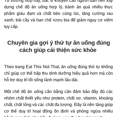
Từ trường hợp này, bác sĩ khuyến cáo người dân nên xây
dựng chế độ ăn uống hợp lý, tránh ăn quá nhiều thực
phẩm giàu đạm và chất béo cùng lúc, tăng cường rau
xanh, trái cây và hạn chế rượu bia để giảm nguy cơ viêm
tụy cấp.
Chuyên gia gợi ý thứ tự ăn uống đúng
cách giúp cải thiện sức khỏe
Theo trang Eat This Not That, ăn uống đúng thứ tự không
chỉ giúp cơ thể hấp thu dinh dưỡng hiệu quả hơn mà còn
hỗ trợ duy trì lối sống lành mạnh lâu dài.
Một chế độ ăn uống cân bằng cần đảm bảo đầy đủ các
nhóm chất thiết yếu như protein, chất xơ, vitamin, khoáng
chất, chất lỏng và các chất đa lượng. Đây là nền tảng giúp
cơ thể duy trì hoạt động ổn định và phòng ngừa nhiều