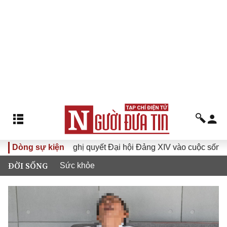
Dòng sự kiện
Đưa Nghị quyết Đại hội Đảng XIV vào cuộc sống
Hướ
ĐỜI SỐNG
Sức khỏe