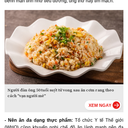
bệnh mạn tính như tiểu đường, ung thư hay tim mạch.
Người đàn ông 50 tuổi suýt tử vong sau ăn cơm rang theo
cách "vạn người mê"
- Nên ăn đa dạng thực phẩm:
Tổ chức Y tế Thế giới
(WHO) cũng khuyến nghị chế độ ăn lành mạnh nên đa