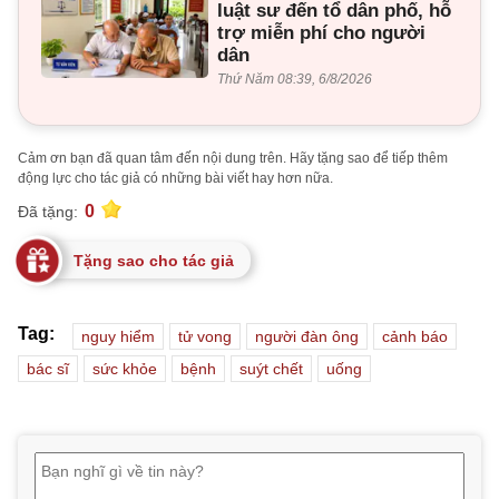
luật sư đến tổ dân phố, hỗ
trợ miễn phí cho người
dân
Thứ Năm 08:39, 6/8/2026
Cảm ơn bạn đã quan tâm đến nội dung trên. Hãy tặng sao để tiếp thêm
động lực cho tác giả có những bài viết hay hơn nữa.
0
Đã tặng:
Tặng sao cho tác giả
Tag:
nguy hiểm
tử vong
người đàn ông
cảnh báo
bác sĩ
sức khỏe
bệnh
suýt chết
uống