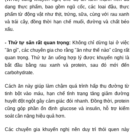
dạng thực phẩm, bao gồm ngũ cốc, các loại đậu, thực
phẩm từ động vật như thịt, trứng, sữa, cùng với rau xanh
và trái cây, đồng thời hạn chế muối, đường và chất béo
xấu.
- Thứ tự săn rất quan trọng:
Không chỉ dừng lại ở việc
"ăn gì", các chuyên gia cho rằng "ăn như thế nào" cũng rất
quan trọng. Thứ tự ăn uống hợp lý được khuyến nghị là
bắt đầu bằng rau xanh và protein, sau đó mới đến
carbohydrate.
Cách ăn này giúp làm chậm quá trình hấp thụ đường từ
tinh bột vào máu, hạn chế tình trạng tăng giảm đường
huyết đột ngột gây cảm giác đói nhanh. Đồng thời, protein
cũng góp phần ổn định glucose và insulin, hỗ trợ kiểm
soát cân nặng hiệu quả hơn.
Các chuyên gia khuyến nghị nên duy trì thói quen này