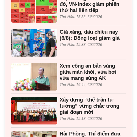
đỏ, VN-Index giảm phiên
thứ hai liên tiếp
Thứ Năm 15:33, 6/8/2026
Giá xăng, dầu chiều nay
(6/8): Đồng loạt giảm giá
Thứ Năm 15:33, 6/8/2026
Xem công an bắn súng
giữa màn khói, vừa bơi
vừa mang súng AK
Thứ Năm 16:44, 6/8/2026
Xây dựng “thế trận tư
tưởng” vững chắc trong
giai đoạn mới
Thứ Năm 15:13, 6/8/2026
Hải Phòng: Thí điểm đưa