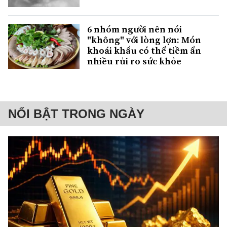
6 nhóm người nên nói
"không" với lòng lợn: Món
khoái khẩu có thể tiềm ẩn
nhiều rủi ro sức khỏe
NỔI BẬT TRONG NGÀY