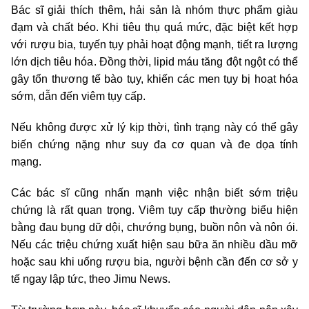
Bác sĩ giải thích thêm, hải sản là nhóm thực phẩm giàu
đạm và chất béo. Khi tiêu thụ quá mức, đặc biệt kết hợp
với rượu bia, tuyến tụy phải hoạt động mạnh, tiết ra lượng
lớn dịch tiêu hóa. Đồng thời, lipid máu tăng đột ngột có thể
gây tổn thương tế bào tụy, khiến các men tụy bị hoạt hóa
sớm, dẫn đến viêm tụy cấp.
Nếu không được xử lý kịp thời, tình trạng này có thể gây
biến chứng nặng như suy đa cơ quan và đe dọa tính
mạng.
Các bác sĩ cũng nhấn mạnh việc nhận biết sớm triệu
chứng là rất quan trọng. Viêm tụy cấp thường biểu hiện
bằng đau bụng dữ dội, chướng bụng, buồn nôn và nôn ói.
Nếu các triệu chứng xuất hiện sau bữa ăn nhiều dầu mỡ
hoặc sau khi uống rượu bia, người bệnh cần đến cơ sở y
tế ngay lập tức, theo Jimu News.