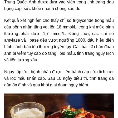
Trung Quốc. Anh được đưa vào viện trong tình trạng đau
bụng cấp, sức khỏe nhanh chóng xấu đi.
Kết quả xét nghiệm cho thấy chỉ số triglyceride trong máu
của bệnh nhân tăng vọt lên 18 mmol/L, trong khi mức bình
thường phải dưới 1,7 mmol/L. Đồng thời, các chỉ số
amylase và lipase đều vượt ngưỡng 1000, dấu hiệu điển
hình cảnh báo tổn thương tuyến tụy. Các bác sĩ chẩn đoán
anh bị viêm tụy cấp do tăng lipid máu, tình trạng nguy kịch
và tiên lượng xấu.
Ngay lập tức, bệnh nhân được tiến hành cấp cứu tích cực
và lọc máu khẩn cấp. Sau 10 ngày điều trị, tình trạng đã
dần ổn định và qua khỏi giai đoạn nguy hiểm.