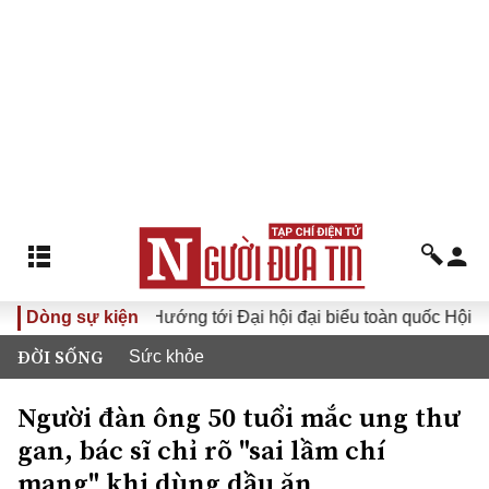
ộc sống
Dòng sự kiện
Hướng tới Đại hội đại biểu toàn quốc Hội Luật gia
ĐỜI SỐNG
Sức khỏe
Người đàn ông 50 tuổi mắc ung thư
gan, bác sĩ chỉ rõ "sai lầm chí
mạng" khi dùng dầu ăn