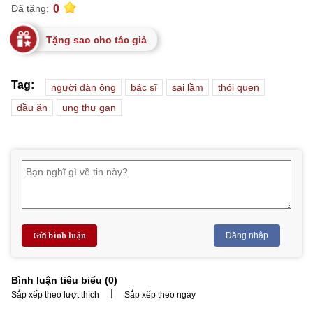
0
Đã tặng:
Tặng sao cho tác giả
Tag:
người đàn ông
bác sĩ
sai lầm
thói quen
dầu ăn
ung thư gan
Gửi bình luận
Đăng nhập
Bình luận tiêu biểu (
0
)
|
Sắp xếp theo lượt thích
Sắp xếp theo ngày