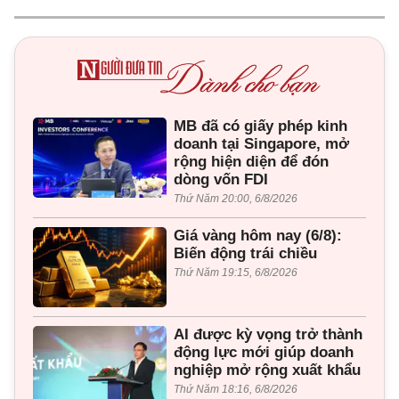
MB đã có giấy phép kinh
doanh tại Singapore, mở
rộng hiện diện để đón
dòng vốn FDI
Thứ Năm 20:00, 6/8/2026
Giá vàng hôm nay (6/8):
Biến động trái chiều
Thứ Năm 19:15, 6/8/2026
AI được kỳ vọng trở thành
động lực mới giúp doanh
nghiệp mở rộng xuất khẩu
Thứ Năm 18:16, 6/8/2026