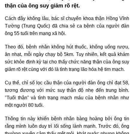
thận của ông suy giảm rõ rệt.
Cách đây không lâu, bác sĩ chuyên khoa thận Hồng Vĩnh
Tường (Trung Quốc) đã chia sẻ ca bệnh của người đàn
ông 55 tuổi trên mạng xã hội.
Theo đó, bệnh nhân không hút thuốc, không uống rượu,
ăn nhạt, mỗi ngày chạy bộ 5km. Tuy nhiên, kết quả khám
sức khỏe định kỳ lại cho thấy chức năng thận của ông suy
giảm rõ rệt cùng với đó là tình trạng lão hóa hệ tim mạch.
Cụ thể, chỉ số lọc cầu thận của người đàn ông chỉ đạt 58,
tương đương với mức suy thận độ nhẹ đến trung bình.
"Tuổi thận" và tình trạng mạch máu của bệnh nhân như
một người 80 tuổi.
Thông tin này khiến bệnh nhân bàng hoàng bởi ông tin
rằng mình luôn duy trì lối sống lành mạnh. Trước đó, ông
thường xuyên cảm thấy mệt mỏi, khát nước nhưng không