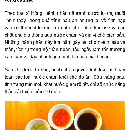
với xì dầu sệt.
Theo bác sĩ Hồng, bệnh nhân đã tránh được lượng muối
"nhìn thấy" trong quá trình nấu ăn nhưng lại vô tình nạp
vào cơ thể một lượng lớn natri, phốt pho, fructose và các
chất phụ gia thông qua nước chấm và gia vị chế biến sẵn.
Những thành phần này âm thầm gây hại cho mạch máu và
thận, tích tụ trong hệ tuần hoàn, lâu ngày làm tổn thương
cầu thận và đẩy nhanh quá trình lão hóa mạch máu.
Sau khi được tư vấn, bệnh nhân quyết định loại bỏ hoàn
toàn các loại nước chấm khỏi chế độ ăn. Sáu tháng sau,
tình trạng mệt mỏi, khát nước giảm rõ rệt, chỉ số chức năng
thận cải thiện thêm 10 điểm.