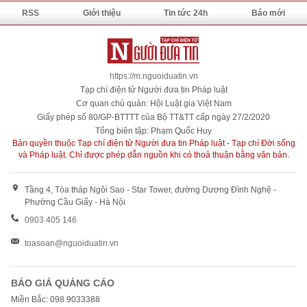
RSS
Giới thiệu
Tin tức 24h
Báo mới
https://m.nguoiduatin.vn
Tạp chí điện tử Người đưa tin Pháp luật
Cơ quan chủ quản: Hội Luật gia Việt Nam
Giấy phép số 80/GP-BTTTT của Bộ TT&TT cấp ngày 27/2/2020
Tổng biên tập: Phạm Quốc Huy
Bản quyền thuộc Tạp chí điện tử Người đưa tin Pháp luật - Tạp chí Đời sống
và Pháp luật. Chỉ được phép dẫn nguồn khi có thoả thuận bằng văn bản.
Tầng 4, Tòa tháp Ngôi Sao - Star Tower, đường Dương Đình Nghệ -
Phường Cầu Giấy - Hà Nội
0903 405 146
toasoan@nguoiduatin.vn
BÁO GIÁ QUẢNG CÁO
Miền Bắc: 098 9033388