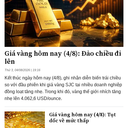
Giá vàng hôm nay (4/8): Đảo chiều đi
lên
Thứ 3, 04/08/2026 | 19:16
Kết thúc ngày hôm nay (4/8), ghi nhận diễn biến trái chiều
so với đầu phiên khi giá vàng SJC tại nhiều doanh nghiệp
đồng loạt tăng nhẹ. Trong khi đó, vàng thế giới nhích tăng
nhẹ lên 4.062,6 USD/ounce.
Giá vàng hôm nay (4/8): Tụt
dốc về mức thấp