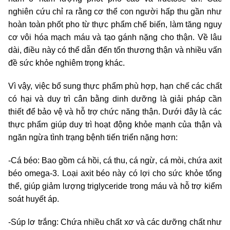
nghiên cứu chỉ ra rằng cơ thể con người hấp thu gần như
hoàn toàn phốt pho từ thực phẩm chế biến, làm tăng nguy
cơ vôi hóa mạch máu và tạo gánh nặng cho thận. Về lâu
dài, điều này có thể dẫn đến tổn thương thận và nhiều vấn
đề sức khỏe nghiêm trọng khác.
Vì vậy, việc bổ sung thực phẩm phù hợp, hạn chế các chất
có hại và duy trì cân bằng dinh dưỡng là giải pháp cần
thiết để bảo vệ và hỗ trợ chức năng thận. Dưới đây là các
thực phẩm giúp duy trì hoạt động khỏe mạnh của thận và
ngăn ngừa tình trạng bệnh tiến triển nặng hơn:
-Cá béo: Bao gồm cá hồi, cá thu, cá ngừ, cá mòi, chứa axit
béo omega-3. Loại axit béo này có lợi cho sức khỏe tổng
thể, giúp giảm lượng triglyceride trong máu và hỗ trợ kiểm
soát huyết áp.
-Súp lơ trắng: Chứa nhiều chất xơ và các dưỡng chất như