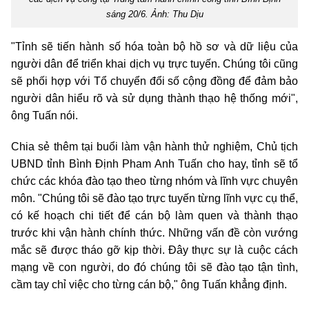
sáng 20/6. Ảnh: Thu Dịu
"Tỉnh sẽ tiến hành số hóa toàn bộ hồ sơ và dữ liệu của
người dân để triển khai dịch vụ trực tuyến. Chúng tôi cũng
sẽ phối hợp với Tổ chuyển đổi số cộng đồng để đảm bảo
người dân hiểu rõ và sử dụng thành thạo hệ thống mới",
ông Tuấn nói.
Chia sẻ thêm tại buổi làm vận hành thử nghiệm, Chủ tịch
UBND tỉnh Bình Định Pham Anh Tuấn cho hay, tỉnh sẽ tổ
chức các khóa đào tạo theo từng nhóm và lĩnh vực chuyên
môn. "Chúng tôi sẽ đào tạo trực tuyến từng lĩnh vực cụ thể,
có kế hoạch chi tiết để cán bộ làm quen và thành thạo
trước khi vận hành chính thức. Những vấn đề còn vướng
mắc sẽ được tháo gỡ kịp thời. Đây thực sự là cuộc cách
mạng về con người, do đó chúng tôi sẽ đào tạo tận tình,
cầm tay chỉ việc cho từng cán bộ," ông Tuấn khẳng định.