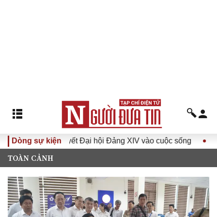
 Nghị quyết Đại hội Đảng XIV vào cuộc sống
Dòng sự kiện
Hướng tới Đ
TOÀN CẢNH