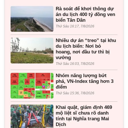
Rà soát để khơi thông dự
án du lịch 400 tỷ đồng ven
biển Tân Dân
Thứ Sáu 16:17, 7/8/2026
Nhiều dự án “treo” tại khu
du lịch biển: Nơi bỏ
hoang, nơi đầu tư thì bị
vướng
Thứ Sáu 16:03, 7/8/2026
Nhóm năng lượng bứt
phá, VN-Index tăng hơn 3
điểm
Thứ Sáu 15:36, 7/8/2026
Khai quật, giám định 469
mộ liệt sĩ chưa rõ danh
tính tại Nghĩa trang Mai
Dịch