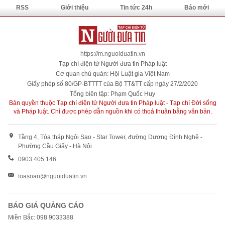
RSS
Giới thiệu
Tin tức 24h
Báo mới
https://m.nguoiduatin.vn
Tạp chí điện tử Người đưa tin Pháp luật
Cơ quan chủ quản: Hội Luật gia Việt Nam
Giấy phép số 80/GP-BTTTT của Bộ TT&TT cấp ngày 27/2/2020
Tổng biên tập: Phạm Quốc Huy
Bản quyền thuộc Tạp chí điện tử Người đưa tin Pháp luật - Tạp chí Đời sống
và Pháp luật. Chỉ được phép dẫn nguồn khi có thoả thuận bằng văn bản.
Tầng 4, Tòa tháp Ngôi Sao - Star Tower, đường Dương Đình Nghệ -
Phường Cầu Giấy - Hà Nội
0903 405 146
toasoan@nguoiduatin.vn
BÁO GIÁ QUẢNG CÁO
Miền Bắc: 098 9033388