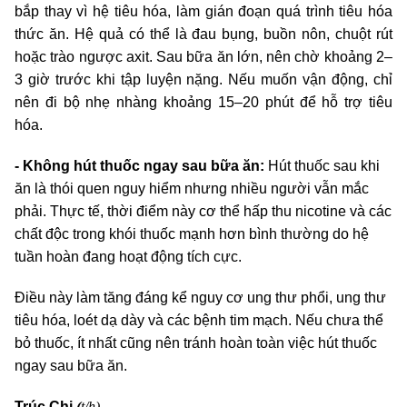
bắp thay vì hệ tiêu hóa, làm gián đoạn quá trình tiêu hóa
thức ăn. Hệ quả có thể là đau bụng, buồn nôn, chuột rút
hoặc trào ngược axit. Sau bữa ăn lớn, nên chờ khoảng 2–
3 giờ trước khi tập luyện nặng. Nếu muốn vận động, chỉ
nên đi bộ nhẹ nhàng khoảng 15–20 phút để hỗ trợ tiêu
hóa.
- Không hút thuốc ngay sau bữa ăn:
Hút thuốc sau khi
ăn là thói quen nguy hiểm nhưng nhiều người vẫn mắc
phải. Thực tế, thời điểm này cơ thể hấp thu nicotine và các
chất độc trong khói thuốc mạnh hơn bình thường do hệ
tuần hoàn đang hoạt động tích cực.
Điều này làm tăng đáng kể nguy cơ ung thư phổi, ung thư
tiêu hóa, loét dạ dày và các bệnh tim mạch. Nếu chưa thể
bỏ thuốc, ít nhất cũng nên tránh hoàn toàn việc hút thuốc
ngay sau bữa ăn.
(
t/h)
Trúc Chi