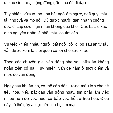
ra khu sinh hoạt cộng đồng gần nhà để đi dạo.
Tuy nhiên, vừa tới nơi, bà bất ngờ ôm ngực, ngã quỵ, mặt
tái nhợt và vã mồ hôi. Dù được người dân nhanh chóng
đưa đi cấp cứu, nạn nhân không qua khỏi. Các bác sĩ xác
định nguyên nhân là nhồi máu cơ tim cấp.
Vụ việc khiến nhiều người bất ngờ, bởi đi bộ sau ăn từ lâu
vẫn được xem là thói quen có lợi cho sức khỏe.
Theo các chuyên gia, vận động nhẹ sau bữa ăn không
hoàn toàn có hại. Tuy nhiên, vấn đề nằm ở thời điểm và
mức độ vận động.
Ngay sau khi ăn no, cơ thể cần dồn lượng máu lớn cho hệ
tiêu hóa. Nếu bắt đầu vận động ngay, tim phải làm việc
nhiều hơn để vừa nuôi cơ bắp vừa hỗ trợ tiêu hóa. Điều
này có thể gây áp lực lớn lên hệ tim mạch.