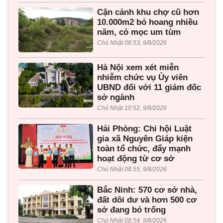
Cận cảnh khu chợ cũ hơn
10.000m2 bỏ hoang nhiều
năm, cỏ mọc um tùm
Chủ Nhật 08:53, 9/8/2026
Hà Nội xem xét miễn
nhiễm chức vụ Ủy viên
UBND đối với 11 giám đốc
sở ngành
Chủ Nhật 10:52, 9/8/2026
Hải Phòng: Chi hội Luật
gia xã Nguyên Giáp kiện
toàn tổ chức, đẩy mạnh
hoạt động từ cơ sở
Chủ Nhật 08:55, 9/8/2026
Bắc Ninh: 570 cơ sở nhà,
đất dôi dư và hơn 500 cơ
sở đang bỏ trống
Chủ Nhật 08:54, 9/8/2026