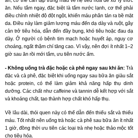
ăn, cơ thể cần tập trung máu về hệ tiêu hóa để xử lý thức
ăn. Nếu tắm ngay, đặc biệt là tắm nước lạnh, cơ thể phải
điều chỉnh nhiệt độ đột ngột, khiến máu phân tán ra bề mặt
da. Điều này làm giảm lượng máu đến dạ dày và ruột, gây
cản trở tiêu hóa, dẫn đến đầy bụng, khó tiêu hoặc đau dạ
dày. Ở người có bệnh tim mạch hoặc huyết áp, nguy cơ
choáng, ngất thậm chí tăng cao. Vì vậy, nên đợi ít nhất 1–2
giờ sau ăn rồi mới tắm, ưu tiên nước ấm.
- Không uống trà đặc hoặc cà phê ngay sau khi ăn:
Trà
đặc và cà phê, đặc biệt khi uống ngay sau bữa ăn giàu sắt
hoặc protein, có thể làm giảm khả năng hấp thụ dinh
dưỡng. Các chất như caffeine và tannin dễ kết hợp với sắt
và khoáng chất, tạo thành hợp chất khó hấp thụ.
Về lâu dài, thói quen này có thể dẫn đến thiếu sắt và thiếu
máu. Tốt nhất nên uống trà hoặc cà phê sau bữa ăn ít nhất
1 giờ, đồng thời ưu tiên các loại trà nhẹ hoặc thảo mộc tốt
cho tiêu hóa.