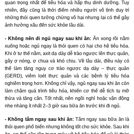
quan trọng nhất để tiêu hóa và hấp thụ dinh dưỡng. Tuy
nhiên, đây cũng là thời điểm nhiều người vô tình duy trì
những thói quen tưởng chừng vô hại nhưng lại có thể gây
ảnh hưởng xấu đến sức khỏe lâu dài.
- Không nên đi ngủ ngay sau khi ăn:
Ăn xong rồi nằm
xuống hoặc ngủ ngay là thói quen có hại cho hệ tiêu hóa.
Khi ở tư thế nằm, axit dạ dày dễ trào ngược lên thực quản,
gây ợ nóng, ợ chua và khó chịu. Về lâu dài, điều này có
thể làm tăng nguy cơ trào ngược dạ dày – thực quản
(GERD), viêm loét thực quản và các bệnh lý tiêu hóa
nghiêm trọng hơn. Không chỉ vậy, ngủ ngay sau khi ăn còn
làm chậm quá trình tiêu hóa, khiến cơ thể dễ tích tụ mỡ
thừa và tăng cân. Tốt nhất, nên ngồi nghỉ hoặc vận động
nhẹ nhàng ít nhất 2–3 giờ sau bữa ăn trước khi đi ngủ.
- Không tắm ngay sau khi ăn:
Tắm ngay sau bữa ăn là
thói quen phổ biến nhưng không tốt cho sức khỏe. Sau khi