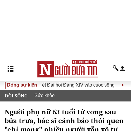
ưa Nghị quyết Đại hội Đảng XIV vào cuộc sống
Dòng sự kiện
Hướng tới
ĐỜI SỐNG
Sức khỏe
Người phụ nữ 63 tuổi tử vong sau
bữa trưa, bác sĩ cảnh báo thói quen
"chí mạng" nhiều người vẫn vô tư