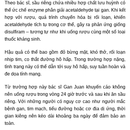
Theo bác sĩ, sầu riêng chứa nhiều hợp chất lưu huỳnh có
thể ức chế enzyme phân giải acetaldehyde tại gan. Khi kết
hợp với rượu, quá trình chuyển hóa bị rối loạn, khiến
acetaldehyde tích tụ trong cơ thể, gây ra phản ứng giống
disulfiram – tương tự như khi uống rượu cùng một số loại
thuốc kháng sinh.
Hậu quả có thể bao gồm đỏ bừng mặt, khó thở, rối loạn
nhịp tim, co thắt đường hô hấp. Trong trường hợp nặng,
tình trạng này có thể dẫn tới suy hô hấp, suy tuần hoàn và
đe dọa tính mạng.
Từ trường hợp này bác sĩ Gan Juan khuyến cáo không
nên uống rượu trong vòng 24 giờ trước và sau khi ăn sầu
riêng. Với những người có nguy cơ cao như người mắc
bệnh gan, tim mạch, tiểu đường hoặc cơ địa dị ứng, thời
gian kiêng nên kéo dài khoảng ba ngày để đảm bảo an
toàn.