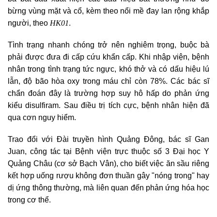
bừng vùng mặt và cổ, kèm theo nổi mề đay lan rộng khắp
HK01
người, theo
.
Tình trạng nhanh chóng trở nên nghiêm trọng, buộc bà
phải được đưa đi cấp cứu khẩn cấp. Khi nhập viện, bệnh
nhân trong tình trạng tức ngực, khó thở và có dấu hiệu lú
lẫn, độ bão hòa oxy trong máu chỉ còn 78%. Các bác sĩ
chẩn đoán đây là trường hợp suy hô hấp do phản ứng
kiểu disulfiram. Sau điều trị tích cực, bệnh nhân hiện đã
qua cơn nguy hiểm.
Trao đổi với Đài truyền hình Quảng Đông, bác sĩ Gan
Juan, công tác tại Bệnh viện trực thuộc số 3 Đại học Y
Quảng Châu (cơ sở Bạch Vân), cho biết việc ăn sầu riêng
kết hợp uống rượu không đơn thuần gây "nóng trong" hay
dị ứng thông thường, mà liên quan đến phản ứng hóa học
trong cơ thể.