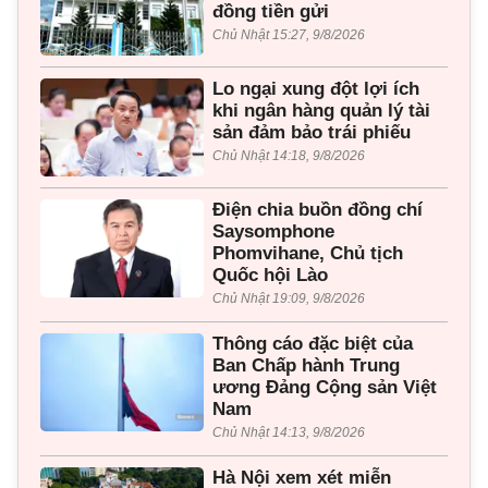
đồng tiền gửi
Chủ Nhật 15:27, 9/8/2026
Lo ngại xung đột lợi ích
khi ngân hàng quản lý tài
sản đảm bảo trái phiếu
Chủ Nhật 14:18, 9/8/2026
Điện chia buồn đồng chí
Saysomphone
Phomvihane, Chủ tịch
Quốc hội Lào
Chủ Nhật 19:09, 9/8/2026
Thông cáo đặc biệt của
Ban Chấp hành Trung
ương Đảng Cộng sản Việt
Nam
Chủ Nhật 14:13, 9/8/2026
Hà Nội xem xét miễn