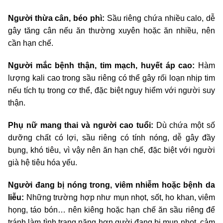
Người thừa cân, béo phì:
Sầu riêng chứa nhiều calo, dễ
gây tăng cân nếu ăn thường xuyên hoặc ăn nhiều, nên
cần hạn chế.
Người mắc bệnh thận, tim mạch, huyết áp cao:
Hàm
lượng kali cao trong sầu riêng có thể gây rối loạn nhịp tim
nếu tích tụ trong cơ thể, đặc biệt nguy hiểm với người suy
thận.
Phụ nữ mang thai và người cao tuổi:
Dù chứa một số
dưỡng chất có lợi, sầu riêng có tính nóng, dễ gây đầy
bụng, khó tiêu, vì vậy nên ăn hạn chế, đặc biệt với người
già hệ tiêu hóa yếu.
Người đang bị nóng trong, viêm nhiễm hoặc bệnh da
liễu:
Những trường hợp như mụn nhọt, sốt, ho khan, viêm
họng, táo bón… nên kiêng hoặc hạn chế ăn sầu riêng để
tránh làm tình trạng nặng hơn.gười đang bị mụn nhọt, cảm