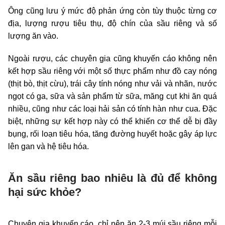
Ông cũng lưu ý mức độ phản ứng còn tùy thuộc từng cơ
địa, lượng rượu tiêu thụ, độ chín của sầu riêng và số
lượng ăn vào.
Ngoài rượu, các chuyên gia cũng khuyến cáo không nên
kết hợp sầu riêng với một số thực phẩm như đồ cay nóng
(thịt bò, thịt cừu), trái cây tính nóng như vải và nhãn, nước
ngọt có ga, sữa và sản phẩm từ sữa, măng cụt khi ăn quá
nhiều, cũng như các loại hải sản có tính hàn như cua. Đặc
biệt, những sự kết hợp này có thể khiến cơ thể dễ bị đầy
bụng, rối loạn tiêu hóa, tăng đường huyết hoặc gây áp lực
lên gan và hệ tiêu hóa.
Ăn sầu riêng bao nhiêu là đủ để không
hại sức khỏe?
Chuyên gia khuyến cáo, chỉ nên ăn 2-3 múi sầu riêng mỗi