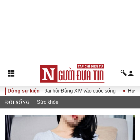
hị quyết Đại hội Đảng XIV vào cuộc sống
Dòng sự kiện
Hướng tới Đại h
ĐỜI SỐNG
Sức khỏe