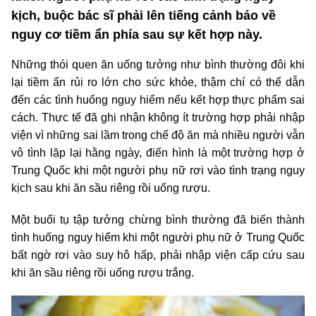
kịch, buộc bác sĩ phải lên tiếng cảnh báo về
nguy cơ tiềm ẩn phía sau sự kết hợp này.
Những thói quen ăn uống tưởng như bình thường đôi khi
lại tiềm ẩn rủi ro lớn cho sức khỏe, thậm chí có thể dẫn
đến các tình huống nguy hiểm nếu kết hợp thực phẩm sai
cách. Thực tế đã ghi nhận không ít trường hợp phải nhập
viện vì những sai lầm trong chế độ ăn mà nhiều người vẫn
vô tình lặp lại hằng ngày, điển hình là một trường hợp ở
Trung Quốc khi một người phụ nữ rơi vào tình trạng nguy
kịch sau khi ăn sầu riêng rồi uống rượu.
Một buổi tụ tập tưởng chừng bình thường đã biến thành
tình huống nguy hiểm khi một người phụ nữ ở Trung Quốc
bất ngờ rơi vào suy hô hấp, phải nhập viện cấp cứu sau
khi ăn sầu riêng rồi uống rượu trắng.