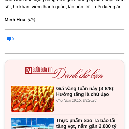
sốt, ho khan, viêm thanh quản, táo bón, trĩ… nên kiêng ăn.
(t/h)
Minh Hoa
0
Giá vàng tuần này (3-8/8):
Hướng tăng là chủ đạo
Chủ Nhật 19:15, 9/8/2026
Thực phẩm Sao Ta báo lãi
tăng vọt, nắm gần 2.000 tỷ