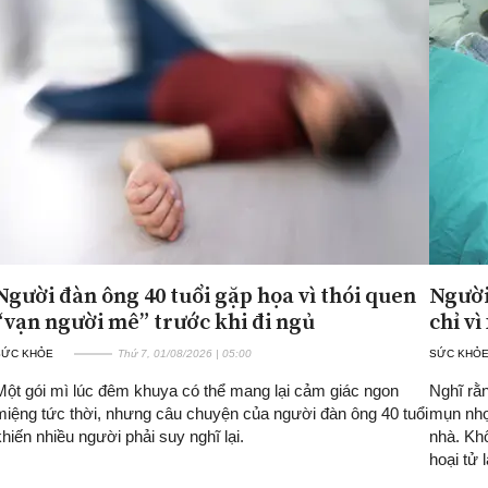
Người đàn ông 40 tuổi gặp họa vì thói quen
Người
“vạn người mê” trước khi đi ngủ
chỉ v
SỨC KHỎE
Thứ 7, 01/08/2026 | 05:00
SỨC KHỎ
Một gói mì lúc đêm khuya có thể mang lại cảm giác ngon
Nghĩ rằ
miệng tức thời, nhưng câu chuyện của người đàn ông 40 tuổi
mụn nhọt
khiến nhiều người phải suy nghĩ lại.
nhà. Kh
hoại tử 