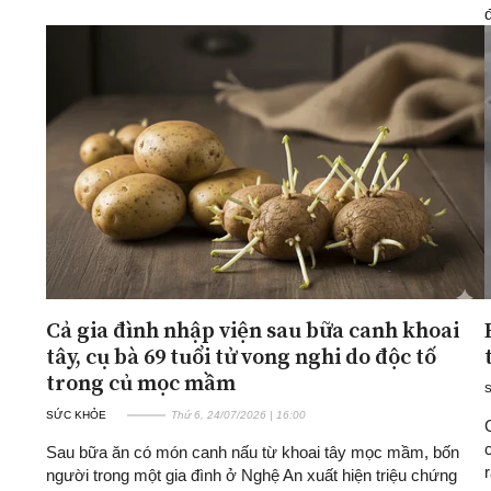
Cả gia đình nhập viện sau bữa canh khoai
tây, cụ bà 69 tuổi tử vong nghi do độc tố
trong củ mọc mầm
SỨC KHỎE
Thứ 6, 24/07/2026 | 16:00
Sau bữa ăn có món canh nấu từ khoai tây mọc mầm, bốn
người trong một gia đình ở Nghệ An xuất hiện triệu chứng