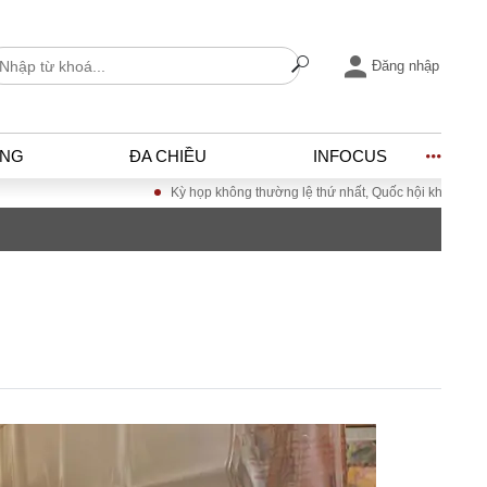
Đăng nhập
ỐNG
ĐA CHIỀU
INFOCUS
Kỳ họp không thường lệ thứ nhất, Quốc hội khóa XVI
Đưa Nghị qu
I
ĐỜI SỐNG
h
Gia đình
c
Sức khỏe
Cần biết
ờng
Cộng đồng mạng
ng – Đô thị