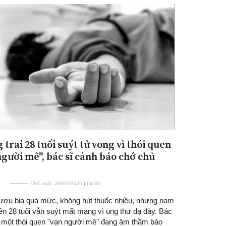
trai 28 tuổi suýt tử vong vì thói quen
người mê", bác sĩ cảnh báo chớ chủ
E
Chủ nhật, 26/07/2026 | 04:00
ượu bia quá mức, không hút thuốc nhiều, nhưng nam
ên 28 tuổi vẫn suýt mất mạng vì ung thư dạ dày. Bác
ra một thói quen "vạn người mê" đang âm thầm bào