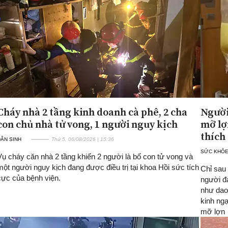
Cháy nhà 2 tầng kinh doanh cà phê, 2 cha
Người
con chủ nhà tử vong, 1 người nguy kịch
mỡ lợ
thích
ÂN SINH
Thứ 5, 06/08/2026 | 15:36
SỨC KHỎ
Vụ cháy căn nhà 2 tầng khiến 2 người là bố con tử vong và
một người nguy kịch đang được điều trị tại khoa Hồi sức tích
Chỉ sau 
cực của bệnh viện.
người đà
như dao
kinh ngạ
mỡ lợn