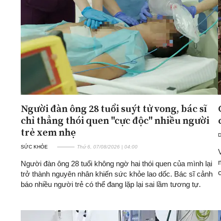
ĐA CHIỀU
INFOCUS
Quan điểm
Xi nhan Trái Phải
Bạn đọc viết
Người đàn ông 28 tuổi suýt tử vong, bác sĩ
chỉ thẳng thói quen "cực độc" nhiều người
trẻ xem nhẹ
D
SỨC KHỎE
Thứ 6, 07/08/2026 | 04:00
Người đàn ông 28 tuổi không ngờ hai thói quen của mình lại
trở thành nguyên nhân khiến sức khỏe lao dốc. Bác sĩ cảnh
báo nhiều người trẻ có thể đang lặp lại sai lầm tương tự.