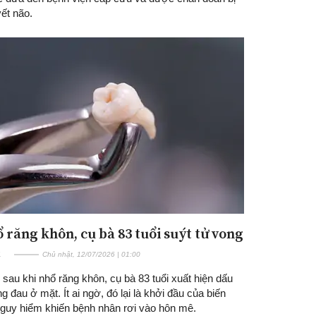
ết não.
ổ răng khôn, cụ bà 83 tuổi suýt tử vong
E
Chủ nhật, 12/07/2026 | 01:00
sau khi nhổ răng khôn, cụ bà 83 tuổi xuất hiện dấu
g đau ở mặt. Ít ai ngờ, đó lại là khởi đầu của biến
guy hiểm khiến bệnh nhân rơi vào hôn mê.