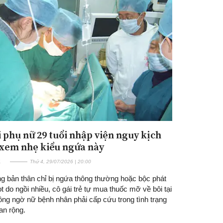
 phụ nữ 29 tuổi nhập viện nguy kịch
ì xem nhẹ kiểu ngứa này
E
Thứ 4, 29/07/2026 | 20:00
ng bản thân chỉ bị ngứa thông thường hoặc bộc phát
 do ngồi nhiều, cô gái trẻ tự mua thuốc mỡ về bôi tại
ông ngờ nữ bệnh nhân phải cấp cứu trong tình trạng
lan rộng.