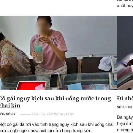
xuất huy
Cô gái nguy kịch sau khi uống nước trong
Đi nh
chai kín
SỨC KHỎ
MỚI- NÓNG
Chủ nhật, 12/07/2026 | 12:00
Ba ngày 
hiệu sưn
Một cô gái đã rơi vào tình trạng nguy kịch sau khi uống chai
chứng n
nước nghi ngờ chứa axit tại cửa hàng trang sức.