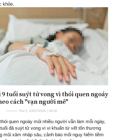
 khỏe.
 9 tuổi suýt tử vong vì thói quen ngoáy
heo cách "vạn người mê"
E
Thứ 5, 23/07/2026 | 04:00
 thói quen ngoáy mũi nhiều người vẫn làm mỗi ngày,
 tuổi đã suýt tử vong vì vi khuẩn từ vết tổn thương
ng mũi xâm nhập sâu, cảnh báo mối nguy hiểm tiềm