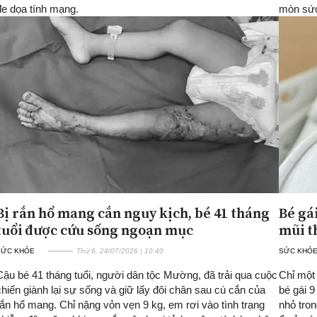
đe dọa tính mạng.
mòn sức
Bị rắn hổ mang cắn nguy kịch, bé 41 tháng
Bé gái
tuổi được cứu sống ngoạn mục
mũi t
SỨC KHỎE
Thứ 6, 24/07/2026 | 10:40
SỨC KHỎ
Cậu bé 41 tháng tuổi, người dân tộc Mường, đã trải qua cuộc
Chỉ một
chiến giành lại sự sống và giữ lấy đôi chân sau cú cắn của
bé gái 9
rắn hổ mang. Chỉ nặng vỏn vẹn 9 kg, em rơi vào tình trạng
nhỏ tro