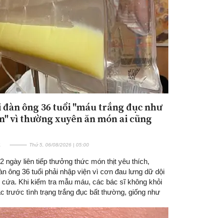
 đàn ông 36 tuổi "máu trắng đục như
Đăng ký tin tức mới
n" vì thường xuyên ăn món ai cũng
E
Thứ 5, 06/08/2026 | 05:00
2 ngày liên tiếp thưởng thức món thịt yêu thích,
n ông 36 tuổi phải nhập viện vì cơn đau lưng dữ dội
 cứa. Khi kiểm tra mẫu máu, các bác sĩ không khỏi
c trước tình trạng trắng đục bất thường, giống như