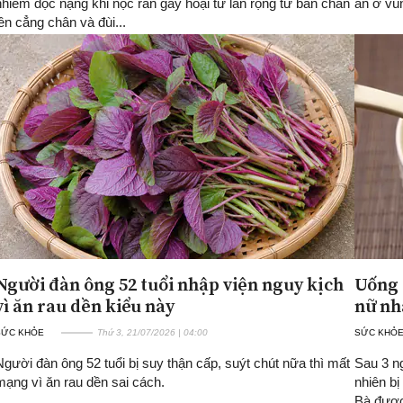
nhiễm độc nặng khi nọc rắn gây hoại tử lan rộng từ bàn chân
ẩn ở vùn
lên cẳng chân và đùi...
Người đàn ông 52 tuổi nhập viện nguy kịch
Uống 
vì ăn rau dền kiểu này
nữ nh
SỨC KHỎE
Thứ 3, 21/07/2026 | 04:00
SỨC KHỎ
Người đàn ông 52 tuổi bị suy thận cấp, suýt chút nữa thì mất
Sau 3 ng
mạng vì ăn rau dền sai cách.
nhiên b
Bà được