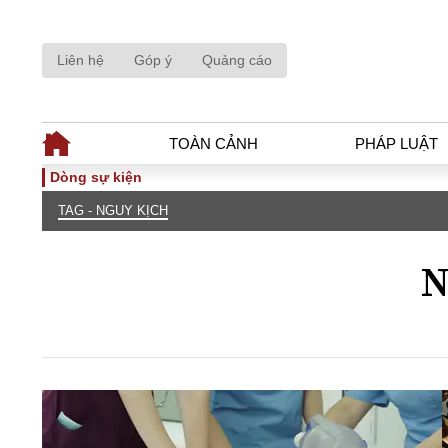
Liên hệ
Góp ý
Quảng cáo
TOÀN CẢNH
PHÁP LUẬT
Dòng sự kiện
TAG - NGUY KỊCH
TOÀN CẢNH
PHÁP LUẬ
Tiêu điểm
Dòng chảy phá
N
Chính sách
Góc nhìn luật 
Sự kiện
Hồ sơ điều tr
Đối thoại
Tiếng nói côn
Thế giới
An ninh - Hìn