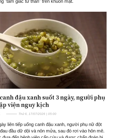
g "tam giác tử thần" trên khuôn mặt.
canh đậu xanh suốt 3 ngày, người phụ
ập viện nguy kịch
E
Thứ 6, 17/07/2026 | 05:00
ày liên tiếp uống canh đậu xanh, người phụ nữ đột
ị đau đầu dữ dội và nôn mửa, sau đó rơi vào hôn mê.
 đưa đến bệnh viện cấp cứu và được chẩn đoán bị