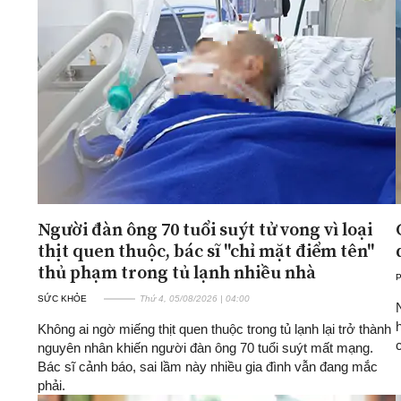
Người đàn ông 70 tuổi suýt tử vong vì loại
thịt quen thuộc, bác sĩ "chỉ mặt điểm tên"
thủ phạm trong tủ lạnh nhiều nhà
SỨC KHỎE
Thứ 4, 05/08/2026 | 04:00
Không ai ngờ miếng thịt quen thuộc trong tủ lạnh lại trở thành
nguyên nhân khiến người đàn ông 70 tuổi suýt mất mạng.
Bác sĩ cảnh báo, sai lầm này nhiều gia đình vẫn đang mắc
phải.