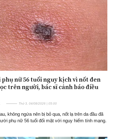
 phụ nữ 56 tuổi nguy kịch vì nốt đen
mọc trên người, bác sĩ cảnh báo điều
E
Thứ 3, 04/08/2026 | 05:00
u, không ngứa nên bị bỏ qua, nốt lạ trên da đầu đã
ười phụ nữ 56 tuổi đối mặt với nguy hiểm tính mạng.