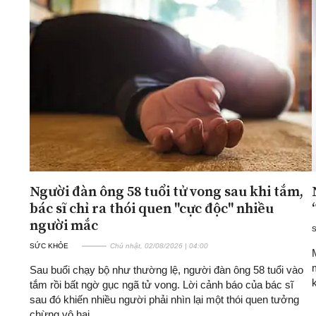
Người đàn ông 58 tuổi tử vong sau khi tắm,
bác sĩ chỉ ra thói quen "cực độc" nhiều
người mắc
SỨC KHỎE
Chủ nhật, 02/08/2026 | 04:00
Sau buổi chạy bộ như thường lệ, người đàn ông 58 tuổi vào
tắm rồi bất ngờ gục ngã tử vong. Lời cảnh báo của bác sĩ
sau đó khiến nhiều người phải nhìn lại một thói quen tưởng
chừng vô hại.