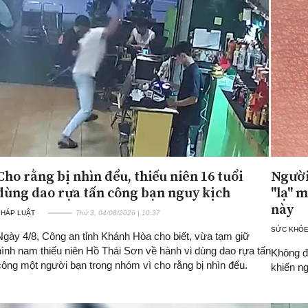
Cho rằng bị nhìn đểu, thiếu niên 16 tuổi
Người
dùng dao rựa tấn công bạn nguy kịch
"lạ" 
này
PHÁP LUẬT
Thứ 3, 04/08/2026 | 10:37
SỨC KHỎ
Ngày 4/8, Công an tỉnh Khánh Hòa cho biết, vừa tạm giữ
hình nam thiếu niên Hồ Thái Sơn về hành vi dùng dao rựa tấn
Không đa
công một người bạn trong nhóm vì cho rằng bị nhìn đểu.
khiến ng