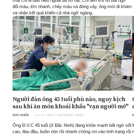
mắt chỉ là dấu hiệu ngoài da vô hại. Chỉ đến khi nó bất ngờ
đổi màu, lớn nhanh, chảy máu và đóng vảy, ông mới đi khám
và nhận kết quả khiến cả nhà ngỡ ngàng.
Người đàn ông 45 tuổi phù não, nguy kịch
sau khi ăn món khoái khẩu "vạn người mê"
SỨC KHỎE
Thứ 3, 14/07/2026 | 18:00
Ông Đ.V.C 45 tuổi (ở Bắc Ninh) đang khỏe mạnh bất ngờ sốt
cao, đau đầu, buồn nôn rồi nhanh chóng rơi vào tình trạng rối