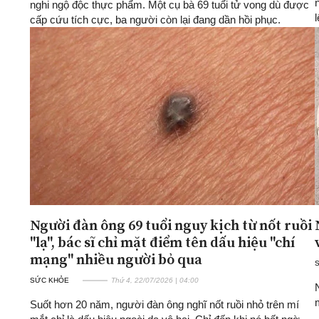
nghi ngộ độc thực phẩm. Một cụ bà 69 tuổi tử vong dù được
cấp cứu tích cực, ba người còn lại đang dần hồi phục.
Người đàn ông 69 tuổi nguy kịch từ nốt ruồi
"lạ", bác sĩ chỉ mặt điểm tên dấu hiệu "chí
mạng" nhiều người bỏ qua
SỨC KHỎE
Thứ 4, 22/07/2026 | 04:00
Suốt hơn 20 năm, người đàn ông nghĩ nốt ruồi nhỏ trên mí