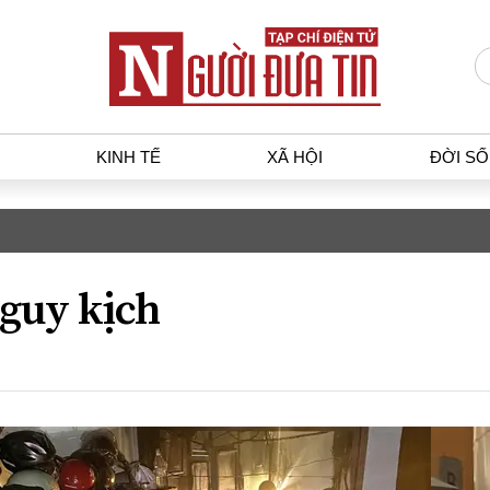
KINH TẾ
XÃ HỘI
ĐỜI S
T
KINH TẾ
XÃ HỘ
p luật
Bất động sản
Dân sin
guy kịch
gia
Tài chính - Ngân hàng
Giáo dụ
a
Kinh tế vĩ mô
Văn hoá
g dân
Hồ sơ doanh nghiệp
Môi trư
h sự
Xu hướng thị trường
Giao thô
Tiêu dùng và dư luận
Công nghệ