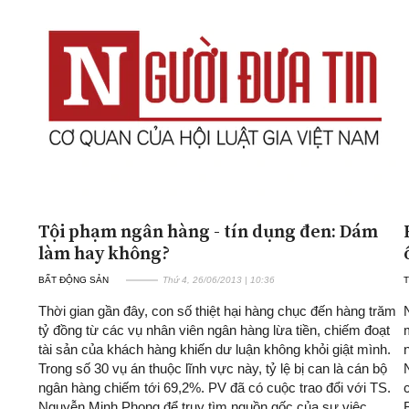
Tội phạm ngân hàng - tín dụng đen: Dám
làm hay không?
BẤT ĐỘNG SẢN
Thứ 4, 26/06/2013 | 10:36
T
Thời gian gần đây, con số thiệt hại hàng chục đến hàng trăm
tỷ đồng từ các vụ nhân viên ngân hàng lừa tiền, chiếm đoạt
tài sản của khách hàng khiến dư luận không khỏi giật mình.
Trong số 30 vụ án thuộc lĩnh vực này, tỷ lệ bị can là cán bộ
ngân hàng chiếm tới 69,2%. PV đã có cuộc trao đổi với TS.
Nguyễn Minh Phong để truy tìm nguồn gốc của sự việc.