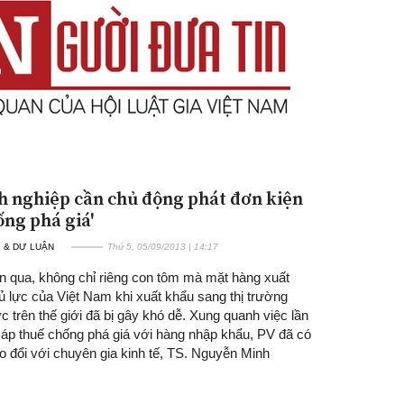
h nghiệp cần chủ động phát đơn kiện
Đăng ký tin tức mới
ống phá giá'
 & DƯ LUẬN
Thứ 5, 05/09/2013 | 14:17
an qua, không chỉ riêng con tôm mà mặt hàng xuất
ủ lực của Việt Nam khi xuất khẩu sang thị trường
 trên thế giới đã bị gây khó dễ. Xung quanh việc lần
n áp thuế chống phá giá với hàng nhập khẩu, PV đã có
o đổi với chuyên gia kinh tế, TS. Nguyễn Minh