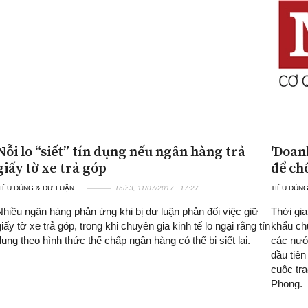
Nỗi lo “siết” tín dụng nếu ngân hàng trả
'Doan
giấy tờ xe trả góp
để ch
IÊU DÙNG & DƯ LUẬN
Thứ 3, 11/07/2017 | 17:27
TIÊU DÙNG
Nhiều ngân hàng phản ứng khi bị dư luận phản đối việc giữ
Thời gi
giấy tờ xe trả góp, trong khi chuyên gia kinh tế lo ngại rằng tín
khẩu ch
dụng theo hình thức thế chấp ngân hàng có thể bị siết lại.
các nước
đầu tiê
cuộc tra
Phong.