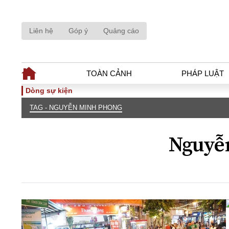
Liên hệ
Góp ý
Quảng cáo
TOÀN CẢNH
PHÁP LUẬT
Dòng sự kiện
TAG - NGUYỄN MINH PHONG
TOÀN CẢNH
PHÁP LUẬ
Tiêu điểm
Dòng chảy phá
Nguyễ
Chính sách
Góc nhìn luật 
Sự kiện
Hồ sơ điều tr
Đối thoại
Tiếng nói côn
Thế giới
An ninh - Hìn