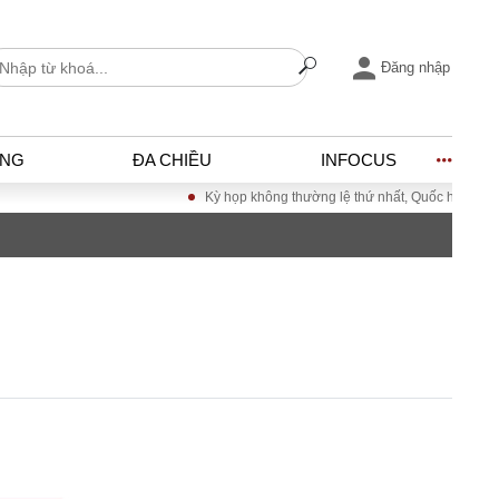
Đăng nhập
ỐNG
ĐA CHIỀU
INFOCUS
Kỳ họp không thường lệ thứ nhất, Quốc hội khóa XVI
I
ĐỜI SỐNG
h
Gia đình
c
Sức khỏe
Cần biết
ờng
Cộng đồng mạng
ng – Đô thị