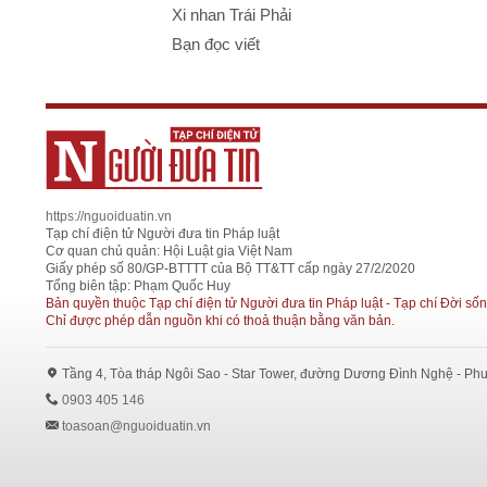
Xi nhan Trái Phải
Bạn đọc viết
https://nguoiduatin.vn
Tạp chí điện tử Người đưa tin Pháp luật
Cơ quan chủ quản: Hội Luật gia Việt Nam
Giấy phép số 80/GP-BTTTT của Bộ TT&TT cấp ngày 27/2/2020
Tổng biên tập: Phạm Quốc Huy
Bản quyền thuộc Tạp chí điện tử Người đưa tin Pháp luật - Tạp chí Đời sốn
Chỉ được phép dẫn nguồn khi có thoả thuận bằng văn bản.
Tầng 4, Tòa tháp Ngôi Sao - Star Tower, đường Dương Đình Nghệ - Ph
0903 405 146
toasoan@nguoiduatin.vn