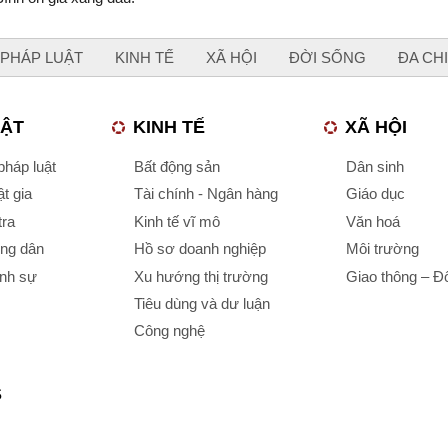
PHÁP LUẬT
KINH TẾ
XÃ HỘI
ĐỜI SỐNG
ĐA CH
UẬT
KINH TẾ
XÃ HỘI
háp luật
Bất động sản
Dân sinh
t gia
Tài chính - Ngân hàng
Giáo dục
tra
Kinh tế vĩ mô
Văn hoá
ông dân
Hồ sơ doanh nghiệp
Môi trường
ình sự
Xu hướng thị trường
Giao thông – Đô
Tiêu dùng và dư luận
Công nghệ
S