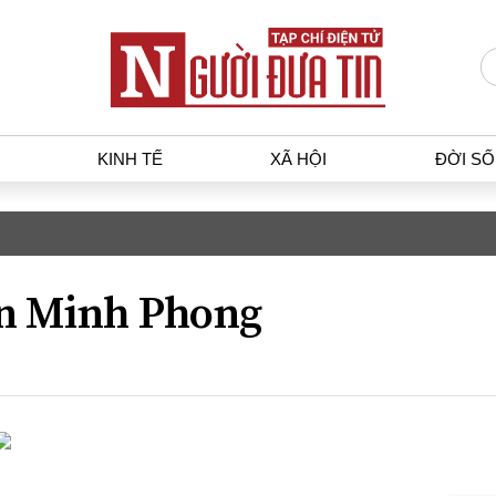
KINH TẾ
XÃ HỘI
ĐỜI S
T
KINH TẾ
XÃ HỘ
p luật
Bất động sản
Dân sin
n Minh Phong
gia
Tài chính - Ngân hàng
Giáo dụ
a
Kinh tế vĩ mô
Văn hoá
g dân
Hồ sơ doanh nghiệp
Môi trư
h sự
Xu hướng thị trường
Giao thô
Tiêu dùng và dư luận
Công nghệ