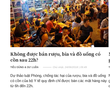
ĐA CHIỀU
INFOCUS
Quan điểm
Xi nhan Trái Phải
Bạn đọc viết
Không được bán rượu, bia và đồ uống có
cồn sau 22h?
TIÊU DÙNG & DƯ LUẬN
Chủ nhật, 24/06/2018 | 09:49
T
Dự thảo luật Phòng, chống tác hại của rượu, bia và đồ uống
có cồn của bộ Y tế quy định chỉ được bán các mặt hàng này
từ 6h đến 22h.