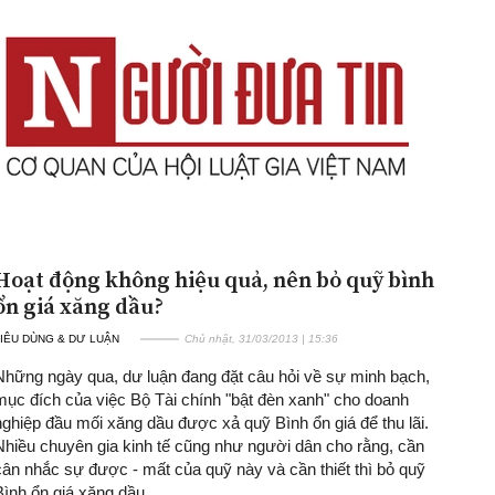
Hoạt động không hiệu quả, nên bỏ quỹ bình
ổn giá xăng dầu?
IÊU DÙNG & DƯ LUẬN
Chủ nhật, 31/03/2013 | 15:36
Những ngày qua, dư luận đang đặt câu hỏi về sự minh bạch,
mục đích của việc Bộ Tài chính "bật đèn xanh" cho doanh
nghiệp đầu mối xăng dầu được xả quỹ Bình ổn giá để thu lãi.
Nhiều chuyên gia kinh tế cũng như người dân cho rằng, cần
cân nhắc sự được - mất của quỹ này và cần thiết thì bỏ quỹ
Bình ổn giá xăng dầu.