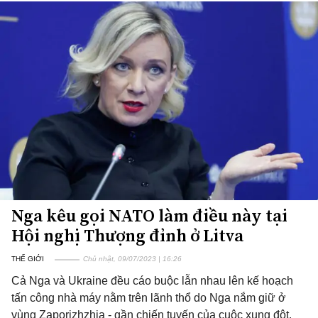
Nga kêu gọi NATO làm điều này tại
Hội nghị Thượng đỉnh ở Litva
THẾ GIỚI
Chủ nhật, 09/07/2023 | 16:26
Cả Nga và Ukraine đều cáo buộc lẫn nhau lên kế hoạch
tấn công nhà máy nằm trên lãnh thổ do Nga nắm giữ ở
vùng Zaporizhzhia - gần chiến tuyến của cuộc xung đột.