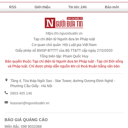
RSS
Giới thiệu
Tin tức 24h
Báo mới
https://m.nguoiduatin.vn
Tạp chí điện tử Người đưa tin Pháp luật
Cơ quan chủ quản: Hội Luật gia Việt Nam
Giấy phép số 80/GP-BTTTT của Bộ TT&TT cấp ngày 27/2/2020
Tổng biên tập: Phạm Quốc Huy
Bản quyền thuộc Tạp chí điện tử Người đưa tin Pháp luật - Tạp chí Đời sống
và Pháp luật. Chỉ được phép dẫn nguồn khi có thoả thuận bằng văn bản.
Tầng 4, Tòa tháp Ngôi Sao - Star Tower, đường Dương Đình Nghệ -
Phường Cầu Giấy - Hà Nội
0903 405 146
toasoan@nguoiduatin.vn
BÁO GIÁ QUẢNG CÁO
Miền Bắc: 098 9033388