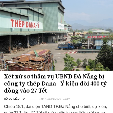
Xét xử sơ thẩm vụ UBND Đà Nẵng bị
công ty thép Dana - Ý kiện đòi 400 tỷ
đồng vào 27 Tết
HỒ SƠ ĐIỀU TRA
Thứ 7, 18/01/2020 | 18:07
Chiều 18/1, đại diện TAND TP.Đà Nẵng cho biết, dự kiến,
ngày 21/1, tức 27 Tết sẽ mở phiên toà sơ thẩm xét xử vụ