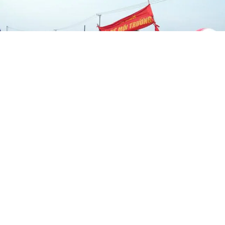
Vì sao Quảng Nam chuyển nhà máy
thép về đầu nguồn sông Vu Gia?
SỰ KIỆN
Thứ 2, 24/10/2016 | 16:26
Nhà máy thép quá gần khu dân cư, UBND tỉnh Quảng
Nam phải tính đến việc di dời ra khu vực xa dân cư cũng
như đảm bảo quy hoạch phát triển công nghiệp của tỉnh.