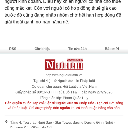
người kinh doanh. Điều này khiến người có nhà cho thuê
cũng mắc kẹt. Còn với người có hợp đồng thuê giá cao
trước đó cũng đang nhấp nhổm chờ hết hạn hợp đồng để
giải thoát gánh nợ nần nặng nề.
RSS
Giới thiệu
Tin tức 24h
Báo mới
https://m.nguoiduatin.vn
Tạp chí điện tử Người đưa tin Pháp luật
Cơ quan chủ quản: Hội Luật gia Việt Nam
Giấy phép số 80/GP-BTTTT của Bộ TT&TT cấp ngày 27/2/2020
Tổng biên tập: Phạm Quốc Huy
Bản quyền thuộc Tạp chí điện tử Người đưa tin Pháp luật - Tạp chí Đời sống
và Pháp luật. Chỉ được phép dẫn nguồn khi có thoả thuận bằng văn bản.
Tầng 4, Tòa tháp Ngôi Sao - Star Tower, đường Dương Đình Nghệ -
Phường Cầu Giấy - Hà Nội