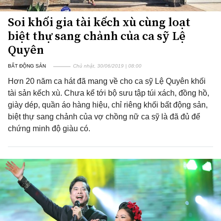
Soi khối gia tài kếch xù cùng loạt
biệt thự sang chảnh của ca sỹ Lệ
Quyên
BẤT ĐỘNG SẢN
Chủ nhật, 30/06/2019 | 08:00
Hơn 20 năm ca hát đã mang về cho ca sỹ Lệ Quyên khối
tài sản kếch xù. Chưa kể tới bộ sưu tập túi xách, đồng hồ,
giày dép, quần áo hàng hiệu, chỉ riêng khối bất động sản,
biệt thự sang chảnh của vợ chồng nữ ca sỹ là đã đủ để
chứng minh độ giàu có.