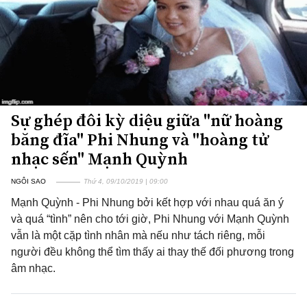
Sự ghép đôi kỳ diệu giữa "nữ hoàng
băng đĩa" Phi Nhung và "hoàng tử
nhạc sến" Mạnh Quỳnh
NGÔI SAO
Thứ 4, 09/10/2019 | 09:00
Mạnh Quỳnh - Phi Nhung bởi kết hợp với nhau quá ăn ý
và quá “tình” nên cho tới giờ, Phi Nhung với Mạnh Quỳnh
vẫn là một cặp tình nhân mà nếu như tách riêng, mỗi
người đều không thể tìm thấy ai thay thế đối phương trong
âm nhạc.