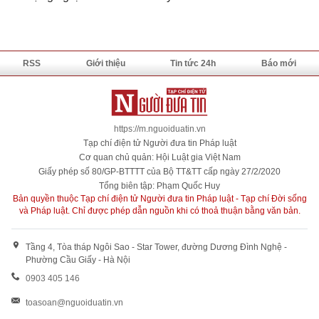
RSS
Giới thiệu
Tin tức 24h
Báo mới
https://m.nguoiduatin.vn
Tạp chí điện tử Người đưa tin Pháp luật
Cơ quan chủ quản: Hội Luật gia Việt Nam
Giấy phép số 80/GP-BTTTT của Bộ TT&TT cấp ngày 27/2/2020
Tổng biên tập: Phạm Quốc Huy
Bản quyền thuộc Tạp chí điện tử Người đưa tin Pháp luật - Tạp chí Đời sống
và Pháp luật. Chỉ được phép dẫn nguồn khi có thoả thuận bằng văn bản.
Tầng 4, Tòa tháp Ngôi Sao - Star Tower, đường Dương Đình Nghệ -
Phường Cầu Giấy - Hà Nội
0903 405 146
toasoan@nguoiduatin.vn