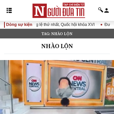
hất, Quốc hội khóa XVI
Dòng sự kiện
Đưa Nghị quyết Đại hội Đảng XIV
TAG: NHÀO LỘN
NHÀO LỘN