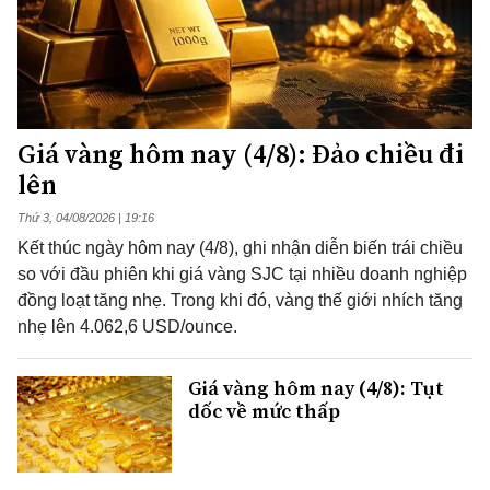
Giá vàng hôm nay (4/8): Đảo chiều đi
lên
Thứ 3, 04/08/2026 | 19:16
Kết thúc ngày hôm nay (4/8), ghi nhận diễn biến trái chiều
so với đầu phiên khi giá vàng SJC tại nhiều doanh nghiệp
đồng loạt tăng nhẹ. Trong khi đó, vàng thế giới nhích tăng
nhẹ lên 4.062,6 USD/ounce.
Giá vàng hôm nay (4/8): Tụt
dốc về mức thấp