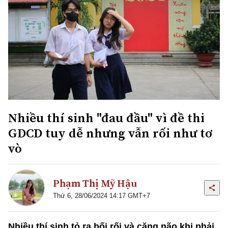
Nhiều thí sinh "đau đầu" vì đề thi
GDCD tuy dễ nhưng vẫn rối như tơ
vò
Phạm Thị Mỹ Hậu
Thứ 6, 28/06/2024 14:17 GMT+7
Nhiều thí sinh tỏ ra bối rối và căng não khi phải