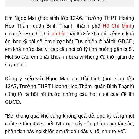
Em Ngọc Mai (học sinh lớp 12A6, Trường THPT Hoàng
Hoa Thám, quận Bình Thạnh, thành phố
Hồ Chí Minh
)
chia sẻ: "Em thi khối
xã hội
, bài thi Sử Địa đối với em khá
ổn, học kỹ bài sẽ làm được hết. Tuy nhiên ở bài thi GDCD,
em khá nhức đầu vỉ các câu hỏi xử lý tình huống gần cuối.
Một số câu em phải khoanh bừa vì không đủ thời gian để
suy nghĩ".
Đồng ý kiến với Ngọc Mai, em Bội Linh (học sinh lớp
12A7, Trường THPT Hoàng Hoa Thám, quận Bình Thạnh)
cũng tỏ ra bối rối trước những câu hỏi cuối của đề thi
GDCD.
"Đề không quá khó cũng không quá dễ, đọc kỹ càng một
chút sẽ làm được hết. Nhưng mấy câu phân chia tài sản,
phân tích này nọ khiến em rất đau đầu vì rối như tơ vò".