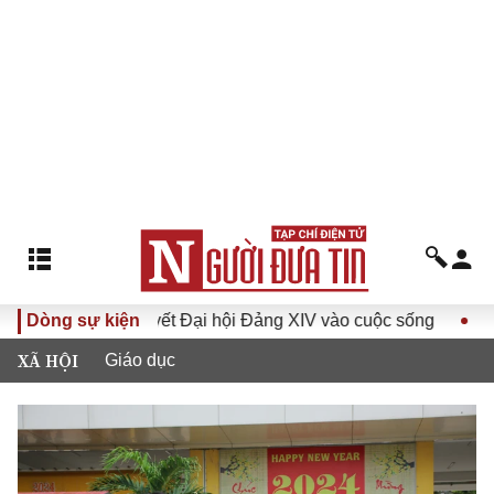
ưa Nghị quyết Đại hội Đảng XIV vào cuộc sống
Dòng sự kiện
Hướng tới 
XÃ HỘI
Giáo dục