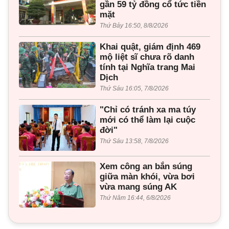
gần 59 tỷ đồng cổ tức tiền
mặt
Thứ Bảy 16:50, 8/8/2026
Khai quật, giám định 469
mộ liệt sĩ chưa rõ danh
tính tại Nghĩa trang Mai
Dịch
Thứ Sáu 16:05, 7/8/2026
"Chỉ có tránh xa ma túy
mới có thể làm lại cuộc
đời"
Thứ Sáu 13:58, 7/8/2026
Xem công an bắn súng
giữa màn khói, vừa bơi
vừa mang súng AK
Thứ Năm 16:44, 6/8/2026