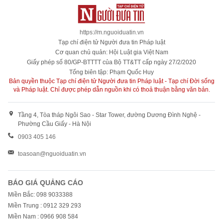
https://m.nguoiduatin.vn
Tạp chí điện tử Người đưa tin Pháp luật
Cơ quan chủ quản: Hội Luật gia Việt Nam
Giấy phép số 80/GP-BTTTT của Bộ TT&TT cấp ngày 27/2/2020
Tổng biên tập: Phạm Quốc Huy
Bản quyền thuộc Tạp chí điện tử Người đưa tin Pháp luật - Tạp chí Đời sống
và Pháp luật. Chỉ được phép dẫn nguồn khi có thoả thuận bằng văn bản.
Tầng 4, Tòa tháp Ngôi Sao - Star Tower, đường Dương Đình Nghệ -
Phường Cầu Giấy - Hà Nội
0903 405 146
toasoan@nguoiduatin.vn
BÁO GIÁ QUẢNG CÁO
Miền Bắc: 098 9033388
Miền Trung : 0912 329 293
Miền Nam : 0966 908 584