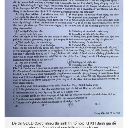
Đề thi GDCD được nhiều thí sinh thi tổ hợp KHXH đánh giá dễ
nhưng căng não vì suy luận rối như tơ vò.