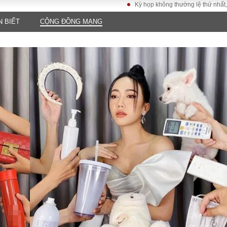
Kỳ họp không thường lệ thứ nhất, Quốc hội kh
N BIẾT
CỘNG ĐỒNG MẠNG
LUẬT
KINH TẾ
XÃ HỘI
ảy pháp
Bất động sản
Dân sinh
Tài chính - Ngân
Giáo dục
luật gia
hàng
Văn hoá
ều tra
Kinh tế vĩ mô
Môi trườn
i công dân
Hồ sơ doanh
Giao thông
nghiệp
- Hình sự
Xu hướng thị
trường
Tiêu dùng và dư
luận
Công nghệ
US