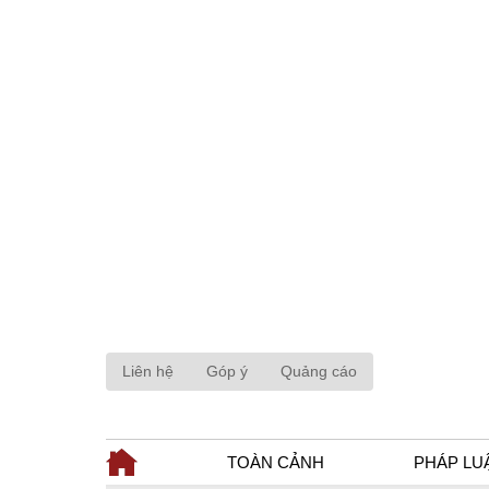
Liên hệ
Góp ý
Quảng cáo
TOÀN CẢNH
PHÁP LU