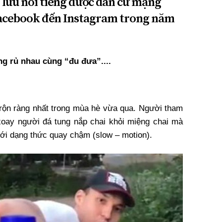
o lưu nổi tiếng được dân cư mạng
 Facebook đến Instagram trong năm
g rủ nhau cùng “đu đưa”....
à rộn ràng nhất trong mùa hè vừa qua. Người tham
p xoay người đá tung nắp chai khỏi miệng chai mà
i dạng thức quay chậm (slow – motion).