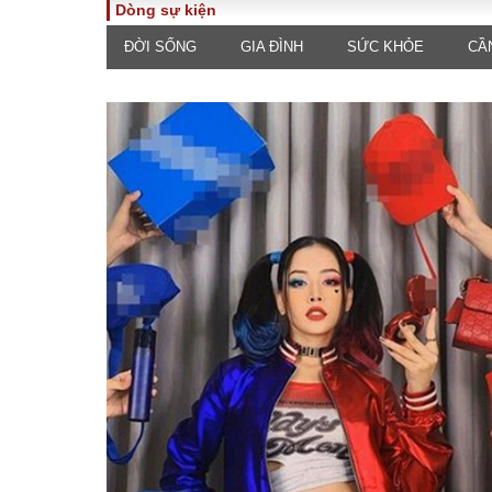
Dòng sự kiện
ĐỜI SỐNG
GIA ĐÌNH
SỨC KHỎE
CẦ
TOÀN CẢNH
PHÁP 
Tiêu điểm
Dòng ch
luật
Chính sách
Góc nhìn 
Sự kiện
Hồ sơ đi
Đối thoại
Tiếng nó
Thế giới
An ninh 
ĐA CHIỀU
INFOC
Quan điểm