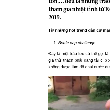
ton,... đều là những trà
tham gia nhiệt tình từ
2019.
Từ những hot trend dân cư mạn
Bottle cap challenge
Đây là một trào lưu có thể gọi l
gia thử thách phải đăng tải cli
không được làm đổ chai nước dướ