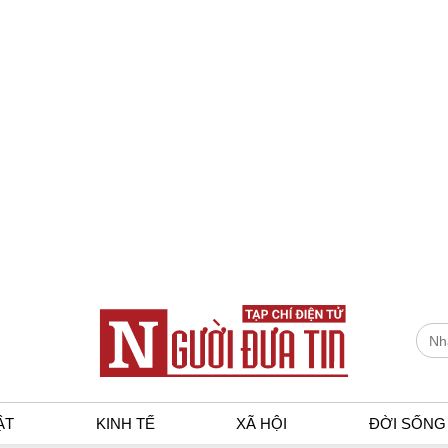
ẬT
KINH TẾ
XÃ HỘI
ĐỜI SỐNG