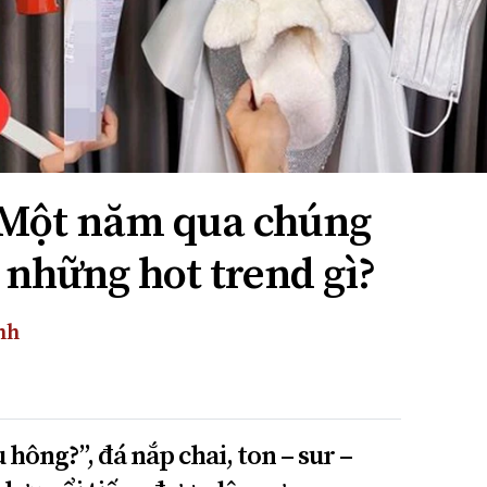
: Một năm qua chúng
 những hot trend gì?
nh
u hông?”, đá nắp chai, ton – sur –