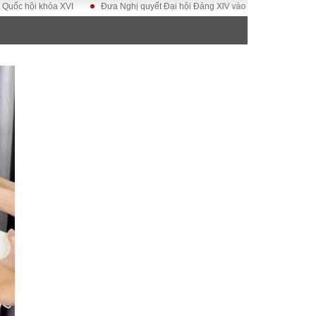
óa XVI
Đưa Nghị quyết Đại hội Đảng XIV vào cuộc sống
Hướng tới Đại
ĐỜI SỐNG
Gia đình
Sức khỏe
Cần biết
g
Cộng đồng mạng
 – Đô thị