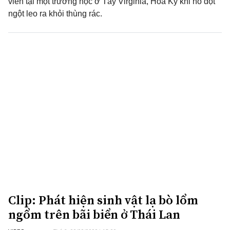
viên tại một trường học ở Tây Virginia, Hoa Kỳ khi nó đột
ngột leo ra khỏi thùng rác.
Clip: Phát hiện sinh vật lạ bò lổm
ngổm trên bãi biển ở Thái Lan