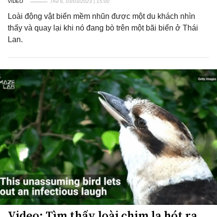
VIDEO
Thứ 6, 03/03/2023 | 15:00
Loài động vật biển mềm nhũn được một du khách nhìn
thấy và quay lại khi nó đang bò trên một bãi biển ở Thái
Lan.
Video: Tìm thấy loài chim lạ hót ra