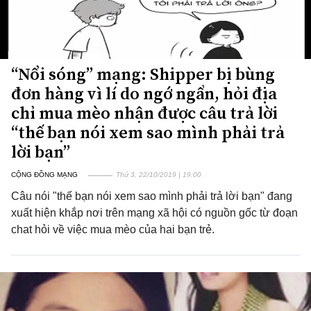
“Nổi sóng” mạng: Shipper bị bùng
đơn hàng vì lí do ngớ ngẩn, hỏi địa
chỉ mua mèo nhận được câu trả lời
“thế bạn nói xem sao mình phải trả
lời bạn”
CỘNG ĐỒNG MẠNG
Thứ 3, 22/10/2019 | 19:00
Câu nói "thế bạn nói xem sao mình phải trả lời bạn" đang
xuất hiện khắp nơi trên mạng xã hội có nguồn gốc từ đoạn
chat hỏi về việc mua mèo của hai bạn trẻ.