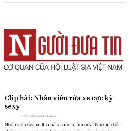
Clip hài: Nhân viên rửa xe cực kỳ
sexy
Thứ 5, 25/04/2013 | 11:29
Nhân viên rửa xe thì chả ai còn lạ lẫm nữa. Nhưng chắc