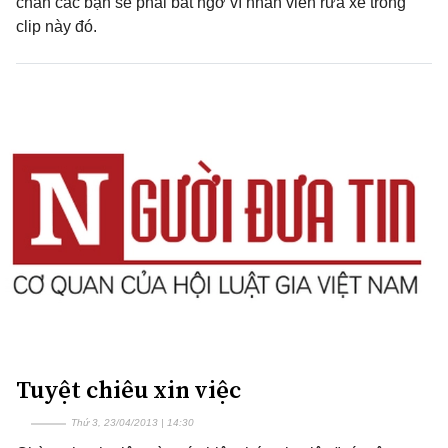
chắn các bạn sẽ phải bất ngờ vì nhân viên rửa xe trong
clip này đó.
Tuyệt chiêu xin việc
Thứ 3, 23/04/2013 | 14:30