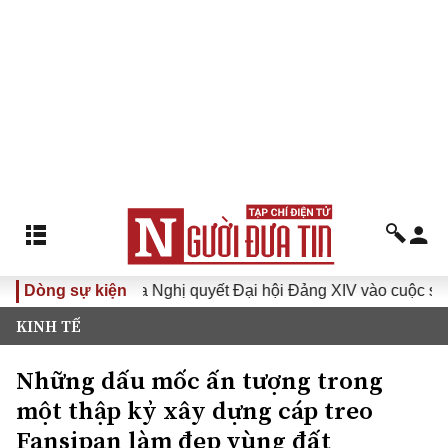
VI
Dòng sự kiện
Đưa Nghị quyết Đại hội Đảng XIV vào cuộc sống
H
KINH TẾ
Những dấu mốc ấn tượng trong
một thập kỷ xây dựng cáp treo
Fansipan làm đẹp vùng đất