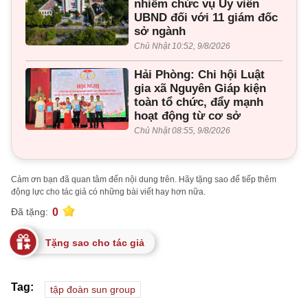
nhiễm chức vụ Ủy viên
UBND đối với 11 giám đốc
sở ngành
Chủ Nhật 10:52, 9/8/2026
Hải Phòng: Chi hội Luật
gia xã Nguyên Giáp kiện
toàn tổ chức, đẩy mạnh
hoạt động từ cơ sở
Chủ Nhật 08:55, 9/8/2026
Cảm ơn bạn đã quan tâm đến nội dung trên. Hãy tặng sao để tiếp thêm
động lực cho tác giả có những bài viết hay hơn nữa.
0
Đã tặng:
Tặng sao cho tác giả
Tag:
tập đoàn sun group