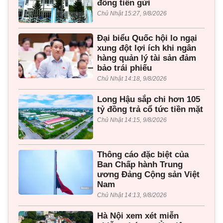
đồng tiền gửi
Chủ Nhật 15:27, 9/8/2026
Đại biểu Quốc hội lo ngại
xung đột lợi ích khi ngân
hàng quản lý tài sản đảm
bảo trái phiếu
Chủ Nhật 14:18, 9/8/2026
Long Hậu sắp chi hơn 105
tỷ đồng trả cổ tức tiền mặt
Chủ Nhật 14:15, 9/8/2026
Thông cáo đặc biệt của
Ban Chấp hành Trung
ương Đảng Cộng sản Việt
Nam
Chủ Nhật 14:13, 9/8/2026
Hà Nội xem xét miễn