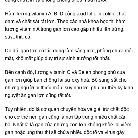
Hàm lượng vitamin A, B, D cùng axid folic, nicotilic chất
đạm và chất sắt rất lớn. Theo các nhà khoa học thì hàm
lượng vitamin A trong gan lợn cao gấp nhiều lần trứng,
sữa, thịt, cá.
Do đó, gan lợn có tác dụng làm sáng mắt, phòng chữa mỏi
mắt, khô mắt giúp duy trì sự sinh trưởng tốt nhất.
Bên cạnh đó, lượng vitamin C và Selen phong phú của
gan lợn giúp bạn chống lại sự oxy hoá. Bổ sung sắt cho
những người bị thiếu máu, suy nhược, phụ nữ thời kỳ kinh
nguyệt ăn gan lợn cũng rất tốt.
Tuy nhiên, do là cơ quan chuyển hóa và giải trừ chất độc
cho cơ thể nên gan cũng là nơi tập trung nhiều chất cặn
bã. Nhất là lá gan của những con lợn không khỏe, bị viêm
gan hoặc ung thư thì sẽ chứa nhiều độc tố và virus gây