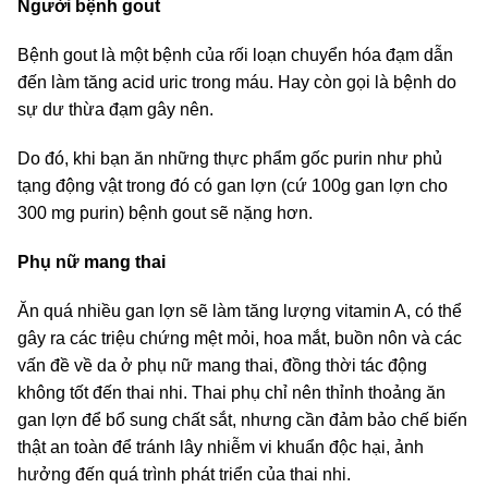
Người bệnh gout
Bệnh gout là một bệnh của rối loạn chuyển hóa đạm dẫn
đến làm tăng acid uric trong máu. Hay còn gọi là bệnh do
sự dư thừa đạm gây nên.
Do đó, khi bạn ăn những thực phẩm gốc purin như phủ
tạng động vật trong đó có gan lợn (cứ 100g gan lợn cho
300 mg purin) bệnh gout sẽ nặng hơn.
Phụ nữ mang thai
Ăn quá nhiều gan lợn sẽ làm tăng lượng vitamin A, có thể
gây ra các triệu chứng mệt mỏi, hoa mắt, buồn nôn và các
vấn đề về da ở phụ nữ mang thai, đồng thời tác động
không tốt đến thai nhi. Thai phụ chỉ nên thỉnh thoảng ăn
gan lợn để bổ sung chất sắt, nhưng cần đảm bảo chế biến
thật an toàn để tránh lây nhiễm vi khuẩn độc hại, ảnh
hưởng đến quá trình phát triển của thai nhi.