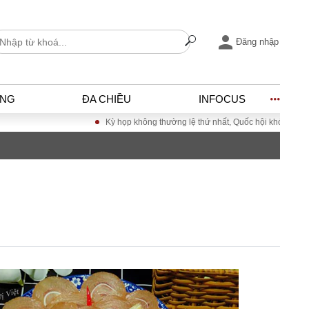
Đăng nhập
ỐNG
ĐA CHIỀU
INFOCUS
Kỳ họp không thường lệ thứ nhất, Quốc hội khóa XVI
Đư
I
ĐỜI SỐNG
h
Gia đình
c
Sức khỏe
Cần biết
ờng
Cộng đồng mạng
ng – Đô thị