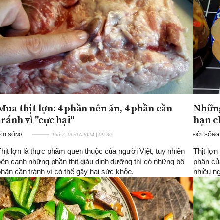
Mua thịt lợn: 4 phần nên ăn, 4 phần cần
Những
tránh vì "cực hại"
hạn c
ĐỜI SỐNG
Thứ 7, 06/07/2024 | 09:30
ĐỜI SỐNG
Thịt lợn là thực phẩm quen thuộc của người Việt, tuy nhiên
Thịt lợ
bên cạnh những phần thịt giàu dinh dưỡng thì có những bộ
phận củ
phận cần tránh vì có thể gây hại sức khỏe.
nhiều n