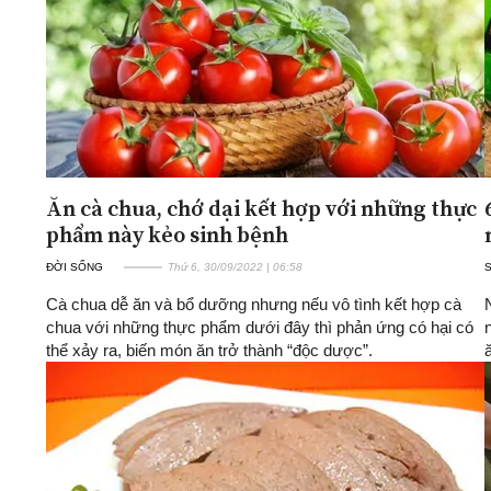
Ăn cà chua, chớ dại kết hợp với những thực
phẩm này kẻo sinh bệnh
ĐỜI SỐNG
Thứ 6, 30/09/2022 | 06:58
Cà chua dễ ăn và bổ dưỡng nhưng nếu vô tình kết hợp cà
chua với những thực phẩm dưới đây thì phản ứng có hại có
thể xảy ra, biến món ăn trở thành “độc dược”.