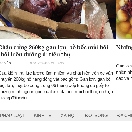
Chặn đứng 260kg gan lợn, bò bốc mùi hôi
Những
thối trên đường đi tiêu thụ
SỰ KIỆN
Thứ 5, 28/03/2019 | 20:01
Gan lợn
nhiên n
Qua kiểm tra, lực lượng làm nhiệm vụ phát hiện trên xe vận
cao và m
chuyển 260kg nội tạng động vật bao gồm: Gan lợn, gan bò,
ruột lợn, mật bò đóng trong 06 thùng xốp không có giấy tờ
chứng minh nguồn gốc xuất xứ, đã bốc mùi hôi thối, có hiện
tượng đổi màu.
PHÁP LUẬT
KINH TẾ
XÃ HỘI
ĐỜI SỐNG
ĐA CH