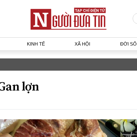
KINH TẾ
XÃ HỘI
ĐỜI S
T
KINH TẾ
XÃ HỘ
p luật
Bất động sản
Dân sin
Gan lợn
gia
Tài chính - Ngân hàng
Giáo dụ
a
Kinh tế vĩ mô
Văn hoá
g dân
Hồ sơ doanh nghiệp
Môi trư
h sự
Xu hướng thị trường
Giao thô
Tiêu dùng và dư luận
Công nghệ