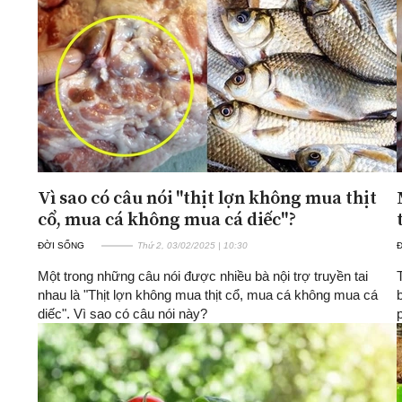
ĐA CHIỀU
INFOCUS
Quan điểm
Xi nhan Trái Phải
Bạn đọc viết
Vì sao có câu nói "thịt lợn không mua thịt
cổ, mua cá không mua cá diếc"?
ĐỜI SỐNG
Thứ 2, 03/02/2025 | 10:30
Một trong những câu nói được nhiều bà nội trợ truyền tai
nhau là "Thịt lợn không mua thịt cổ, mua cá không mua cá
diếc". Vì sao có câu nói này?