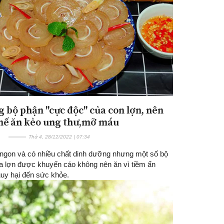
 bộ phận "cực độc" của con lợn, nên
Đăng ký tin tức mới
hế ăn kẻo ung thư,mỡ máu
Thứ 4, 28/12/2022 | 07:34
n ngon và có nhiều chất dinh dưỡng nhưng một số bộ
a lợn được khuyến cáo không nên ăn vì tiềm ẩn
guy hại đến sức khỏe.