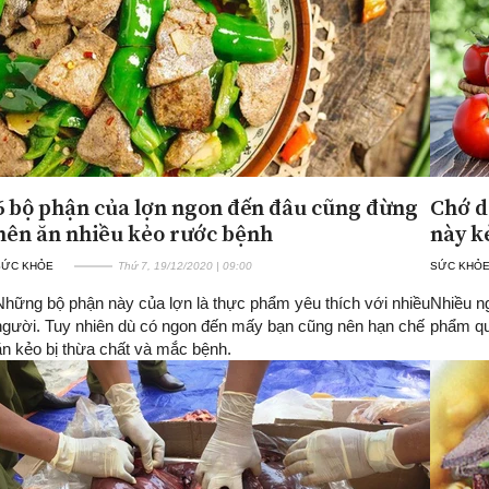
6 bộ phận của lợn ngon đến đâu cũng đừng
Chớ d
nên ăn nhiều kẻo rước bệnh
này k
SỨC KHỎE
Thứ 7, 19/12/2020 | 09:00
SỨC KHỎ
Những bộ phận này của lợn là thực phẩm yêu thích với nhiều
Nhiều n
người. Tuy nhiên dù có ngon đến mấy bạn cũng nên hạn chế
phẩm que
ăn kẻo bị thừa chất và mắc bệnh.