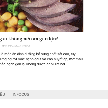
 ai không nên ăn gan lợn?
Thứ 5, 06/07/2017 | 06:42
 là món ăn dinh dưỡng bổ sung chất sắt cao, tuy
hững người mắc bệnh gout và cao huyết áp, mỡ máu
ắc bệnh gan lại không được ăn vì rất hại.
IỀU
INFOCUS