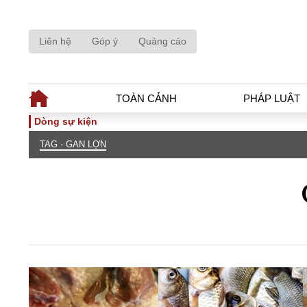
Liên hệ
Góp ý
Quảng cáo
TOÀN CẢNH
PHÁP LUẬT
Dòng sự kiện
TAG - GAN LỢN
TOÀN CẢNH
PHÁP LUẬ
Tiêu điểm
Dòng chảy phá
Chính sách
Góc nhìn luật 
Sự kiện
Hồ sơ điều tr
Đối thoại
Tiếng nói côn
Thế giới
An ninh - Hìn