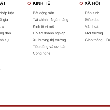
UẬT
KINH TẾ
XÃ HỘI
háp luật
Bất động sản
Dân sinh
t gia
Tài chính - Ngân hàng
Giáo dục
tra
Kinh tế vĩ mô
Văn hoá
ông dân
Hồ sơ doanh nghiệp
Môi trường
ình sự
Xu hướng thị trường
Giao thông – Đô
Tiêu dùng và dư luận
Công nghệ
S