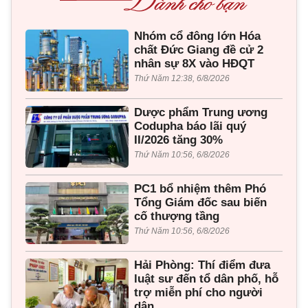
Nhóm cổ đông lớn Hóa
chất Đức Giang đề cử 2
nhân sự 8X vào HĐQT
Thứ Năm 12:38, 6/8/2026
Dược phẩm Trung ương
Codupha báo lãi quý
II/2026 tăng 30%
Thứ Năm 10:56, 6/8/2026
PC1 bổ nhiệm thêm Phó
Tổng Giám đốc sau biến
cố thượng tầng
Thứ Năm 10:56, 6/8/2026
Hải Phòng: Thí điểm đưa
luật sư đến tổ dân phố, hỗ
trợ miễn phí cho người
dân