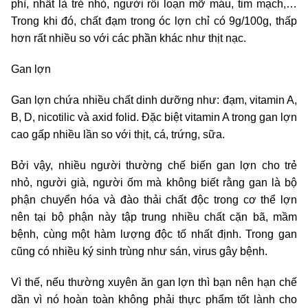
phì, nhất là trẻ nhỏ, người rối loạn mỡ máu, tim mạch,…
Trong khi đó, chất đạm trong óc lợn chỉ có 9g/100g, thấp
hơn rất nhiều so với các phần khác như thịt nạc.
Gan lợn
Gan lợn chứa nhiều chất dinh dưỡng như: đạm, vitamin A,
B, D, nicotilic và axid folid. Đặc biệt vitamin A trong gan lợn
cao gấp nhiều lần so với thịt, cá, trứng, sữa.
Bởi vậy, nhiều người thường chế biến gan lợn cho trẻ
nhỏ, người già, người ốm mà không biết rằng gan là bộ
phận chuyển hóa và đào thải chất độc trong cơ thể lợn
nên tại bộ phận này tập trung nhiều chất cặn bã, mầm
bệnh, cùng một hàm lượng độc tố nhất định. Trong gan
cũng có nhiều ký sinh trùng như sán, virus gây bệnh.
Vì thế, nếu thường xuyên ăn gan lợn thì bạn nên hạn chế
dần vì nó hoàn toàn không phải thực phẩm tốt lành cho