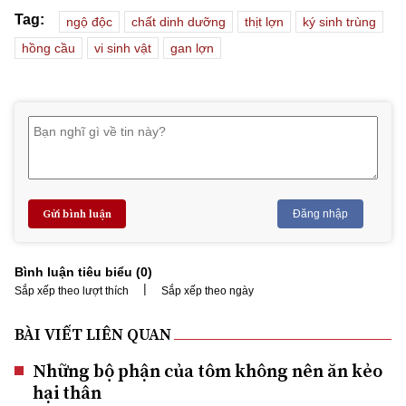
Tag:
ngộ độc
chất dinh dưỡng
thịt lợn
ký sinh trùng
hồng cầu
vi sinh vật
gan lợn
Gửi bình luận
Đăng nhập
Bình luận tiêu biểu (
0
)
|
Sắp xếp theo lượt thích
Sắp xếp theo ngày
BÀI VIẾT LIÊN QUAN
Những bộ phận của tôm không nên ăn kẻo
hại thân