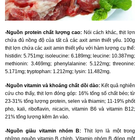
-Nguồn protein chất lượng cao:
Nói cách khác, thịt lợn
chứa đủ nồng độ của tất cả các axit amin thiết yếu. 100g
thịt lợn chứa các axit amin thiết yếu với hàm lượng cụ thể:
histidin: 5.751mg; isoleucine: 6.189mg; leucine: 10.387mg;
methionin: 3.469mg; phenylalanine: 5.122mg; threonine:
5.171mg; tryptophan: 1.212mg; lysin: 11.482mg.
-Nguồn vitamin và khoáng chất dồi dào:
Kết quả nghiên
cứu cho thấy, thịt lợn đóng góp: 16% tổng số chất béo; từ
23-31% tổng lượng protein, selen và thiamin; 11-19% phốt
pho, kali, riboflavin, nicacin, vitamin B6 và vitamin B12;
21% tổng lượng kẽm ăn vào.
-Nguồn giàu vitamin nhóm B:
Thịt lợn là một trong
những nguồn vitamin B chính. Vitamin nhóm B đóng một