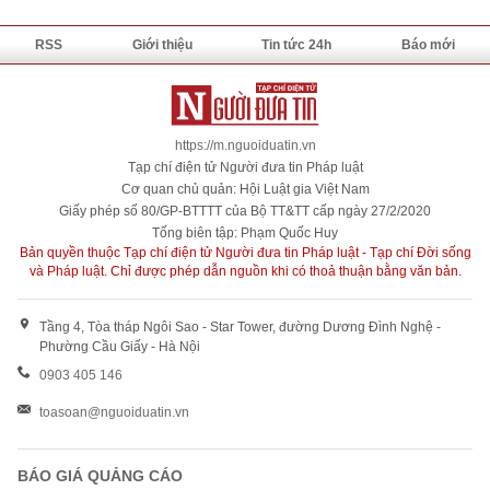
RSS
Giới thiệu
Tin tức 24h
Báo mới
https://m.nguoiduatin.vn
Tạp chí điện tử Người đưa tin Pháp luật
Cơ quan chủ quản: Hội Luật gia Việt Nam
Giấy phép số 80/GP-BTTTT của Bộ TT&TT cấp ngày 27/2/2020
Tổng biên tập: Phạm Quốc Huy
Bản quyền thuộc Tạp chí điện tử Người đưa tin Pháp luật - Tạp chí Đời sống
và Pháp luật. Chỉ được phép dẫn nguồn khi có thoả thuận bằng văn bản.
Tầng 4, Tòa tháp Ngôi Sao - Star Tower, đường Dương Đình Nghệ -
Phường Cầu Giấy - Hà Nội
0903 405 146
toasoan@nguoiduatin.vn
BÁO GIÁ QUẢNG CÁO