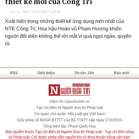
thiết kế mới của Công Trí
Thứ 7, 01/07/2017 | 15:26
Xuất hiện trong những thiết kế ứng dụng mới nhất của
NTK Công Trí, Hoa hậu Hoàn vũ Phạm Hương khiến
người đối diện không thể rời mắt vì quá ngọt ngào, quyến
rũ.
RSS
Giới thiệu
Tin tức 24h
Báo mới
https://m.nguoiduatin.vn
Tạp chí điện tử Người đưa tin Pháp luật
Cơ quan chủ quản: Hội Luật gia Việt Nam
Giấy phép số 80/GP-BTTTT của Bộ TT&TT cấp ngày 27/2/2020
Tổng biên tập: Phạm Quốc Huy
Bản quyền thuộc Tạp chí điện tử Người đưa tin Pháp luật - Tạp chí Đời sống
và Pháp luật. Chỉ được phép dẫn nguồn khi có thoả thuận bằng văn bản.