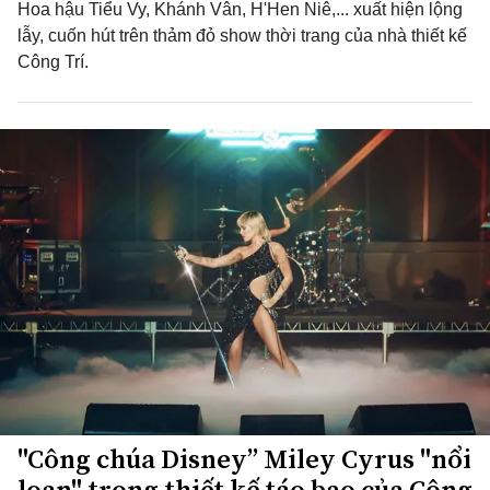
Hoa hậu Tiểu Vy, Khánh Vân, H'Hen Niê,... xuất hiện lộng
lẫy, cuốn hút trên thảm đỏ show thời trang của nhà thiết kế
Công Trí.
"Công chúa Disney” Miley Cyrus "nổi
loạn" trong thiết kế táo bạo của Công