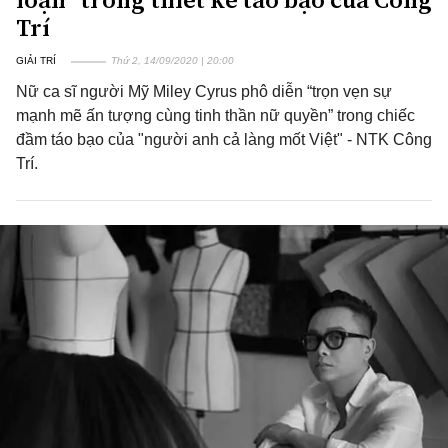
Trí
GIẢI TRÍ
Thứ 2, 14/09/2020 | 20:00
Nữ ca sĩ người Mỹ Miley Cyrus phô diễn “trọn vẹn sự
mạnh mẽ ấn tượng cùng tinh thần nữ quyền” trong chiếc
đầm táo bạo của "người anh cả làng mốt Việt" - NTK Công
Trí.