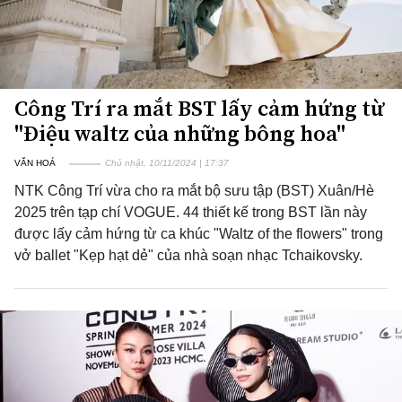
Công Trí ra mắt BST lấy cảm hứng từ
"Điệu waltz của những bông hoa"
VĂN HOÁ
Chủ nhật, 10/11/2024 | 17:37
NTK Công Trí vừa cho ra mắt bộ sưu tập (BST) Xuân/Hè
2025 trên tạp chí VOGUE. 44 thiết kế trong BST lần này
được lấy cảm hứng từ ca khúc "Waltz of the flowers" trong
vở ballet "Kẹp hạt dẻ" của nhà soạn nhạc Tchaikovsky.