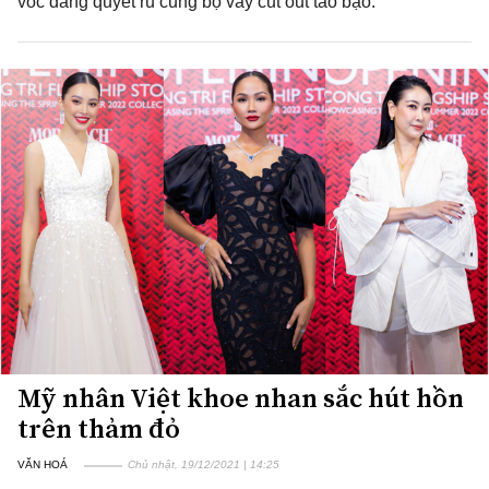
vóc dáng quyết rũ cũng bộ váy cut out táo bạo.
Mỹ nhân Việt khoe nhan sắc hút hồn
trên thảm đỏ
VĂN HOÁ
Chủ nhật, 19/12/2021 | 14:25