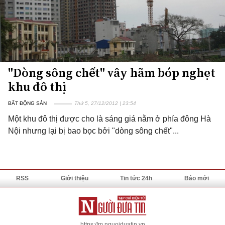
"Dòng sông chết" vây hãm bóp nghẹt
khu đô thị
BẤT ĐỘNG SẢN
Thứ 5, 27/12/2012 | 23:54
Một khu đô thị được cho là sáng giá nằm ở phía đông Hà
Nội nhưng lại bị bao bọc bởi "dòng sông chết"...
RSS
Giới thiệu
Tin tức 24h
Báo mới
https://m.nguoiduatin.vn