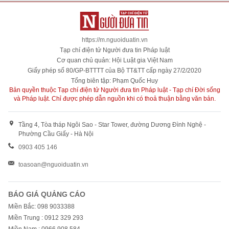
https://m.nguoiduatin.vn
Tạp chí điện tử Người đưa tin Pháp luật
Cơ quan chủ quản: Hội Luật gia Việt Nam
Giấy phép số 80/GP-BTTTT của Bộ TT&TT cấp ngày 27/2/2020
Tổng biên tập: Phạm Quốc Huy
Bản quyền thuộc Tạp chí điện tử Người đưa tin Pháp luật - Tạp chí Đời sống
và Pháp luật. Chỉ được phép dẫn nguồn khi có thoả thuận bằng văn bản.
Tầng 4, Tòa tháp Ngôi Sao - Star Tower, đường Dương Đình Nghệ -
Phường Cầu Giấy - Hà Nội
0903 405 146
toasoan@nguoiduatin.vn
BÁO GIÁ QUẢNG CÁO
Miền Bắc: 098 9033388
Miền Trung : 0912 329 293