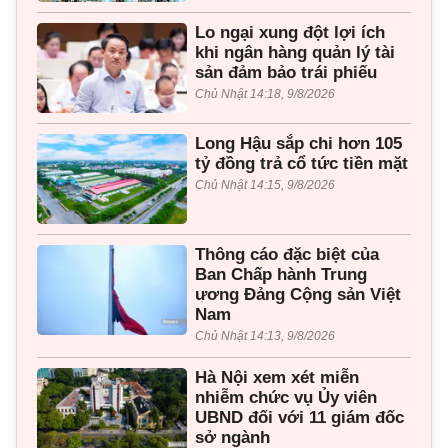
Lo ngại xung đột lợi ích
khi ngân hàng quản lý tài
sản đảm bảo trái phiếu
Chủ Nhật 14:18, 9/8/2026
Long Hậu sắp chi hơn 105
tỷ đồng trả cổ tức tiền mặt
Chủ Nhật 14:15, 9/8/2026
Thông cáo đặc biệt của
Ban Chấp hành Trung
ương Đảng Cộng sản Việt
Nam
Chủ Nhật 14:13, 9/8/2026
Hà Nội xem xét miễn
nhiễm chức vụ Ủy viên
UBND đối với 11 giám đốc
sở ngành