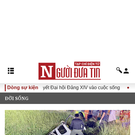
Đưa Nghị quyết Đại hội Đảng XIV vào cuộc sống
Dòng sự kiện
Hướng tớ
ĐỜI SỐNG