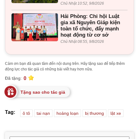
Chủ Nhật 10:52, 9/8/2026
Hải Phòng: Chi hội Luật
gia xã Nguyên Giáp kiện
toàn tổ chức, đẩy mạnh
hoạt động từ cơ sở
Chủ Nhật 08:55, 9/8/2026
Cảm ơn bạn đã quan tâm đến nội dung trên. Hãy tặng sao để tiếp thêm
động lực cho tác giả có những bài viết hay hơn nữa.
0
Đã tặng:
Tặng sao cho tác giả
Tag:
ô tô
tai nạn
hoảng loạn
bị thương
lật xe