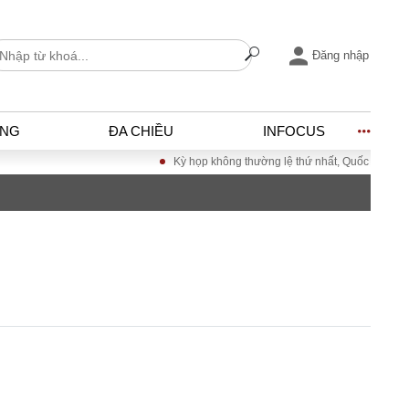
Đăng nhập
ỐNG
ĐA CHIỀU
INFOCUS
Kỳ họp không thường lệ thứ nhất, Quốc hội khóa X
I
ĐỜI SỐNG
h
Gia đình
c
Sức khỏe
Cần biết
ờng
Cộng đồng mạng
ng – Đô thị