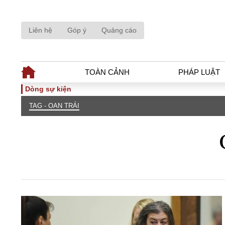
Liên hệ
Góp ý
Quảng cáo
TOÀN CẢNH
PHÁP LUẬT
Dòng sự kiện
TAG - OAN TRÁI
TOÀN CẢNH
PHÁP LUẬ
Tiêu điểm
Dòng chảy phá
Chính sách
Góc nhìn luật 
Sự kiện
Hồ sơ điều tr
Đối thoại
Tiếng nói côn
Thế giới
An ninh - Hìn