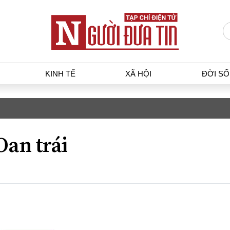
KINH TẾ
XÃ HỘI
ĐỜI S
T
KINH TẾ
XÃ HỘ
p luật
Bất động sản
Dân sin
Oan trái
gia
Tài chính - Ngân hàng
Giáo dụ
a
Kinh tế vĩ mô
Văn hoá
g dân
Hồ sơ doanh nghiệp
Môi trư
h sự
Xu hướng thị trường
Giao thô
Tiêu dùng và dư luận
Công nghệ