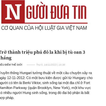
Trở thành triệu phú đô la khi bị tù oan 3
tháng
IÊU ĐIỂM THẾ GIỚI
Thứ 5, 14/11/2013 | 16:38
Truyền thông Hungari tường thuật về một câu chuyện xảy ra
ngày 12-11-2012: Có một bưu kiện được gửi từ Hungary cho
người có tên là Berki Viktor, sinh sống tại một địa chỉ ở Fort
Hamilton Parkway (quận Brooklyn, New York), một khu vực
có nhiều người Hung sinh sống, trong đó đại bộ phận là bất
hợp pháp.