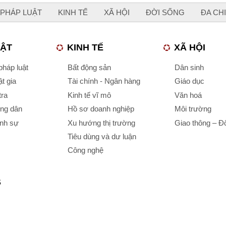
PHÁP LUẬT
KINH TẾ
XÃ HỘI
ĐỜI SỐNG
ĐA CH
UẬT
KINH TẾ
XÃ HỘI
háp luật
Bất động sản
Dân sinh
t gia
Tài chính - Ngân hàng
Giáo dục
tra
Kinh tế vĩ mô
Văn hoá
ông dân
Hồ sơ doanh nghiệp
Môi trường
ình sự
Xu hướng thị trường
Giao thông – Đô
Tiêu dùng và dư luận
Công nghệ
S