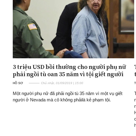
ĐA CHIỀU
INFOCUS
Quan điểm
Xi nhan Trái Phải
Bạn đọc viết
3 triệu USD bồi thường cho người phụ nữ
phải ngồi tù oan 35 năm vì tội giết người
HỒ SƠ
Chủ nhật, 01/09/2019 | 15:00
T
Một người phụ nữ đã phải ngồi tù 35 năm vì một vụ giết
người ở Nevada mà cô không phảilà kẻ phạm tội.