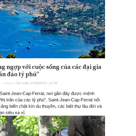
g ngợp với cuộc sống của các đại gia
Đăng ký tin tức mới
Bán đảo tỷ phú”
Chủ nhật, 07/04/2019 | 11:39
n Saint-Jean-Cap-Ferrat, nơi gần đây được mệnh
“thị trấn của các tỷ phú”. Saint-Jean-Cap-Ferrat nổi
cảng biển chật kín du thuyền, các biệt thự lâu đời và
n siêu xa xỉ.