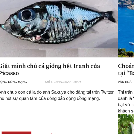
Giật mình chú cá giống hệt tranh của
Choán
Picasso
tại “
CỘNG ĐỒNG MẠNG
Thứ 4, 29/01/2020 | 10:06
VĂN HOÁ
Ảnh chụp con cá lạ do anh Sakuya cho đăng tải trên Twitter
Thị trấ
thu hút sự quan tâm của đông đảo cộng đồng mạng.
danh là 
bật với 
khách sạ