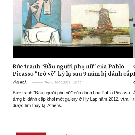
ĐA CHIỀU
INFOCUS
Quan điểm
Xi nhan Trái Phải
Bạn đọc viết
Bức tranh “Đầu người phụ nữ” của Pablo
Picasso “trở về” kỳ lạ sau 9 năm bị đánh cắp
VĂN HOÁ
Thứ 4, 30/06/2021 | 18:25
Bức tranh “Đầu người phụ nữ” của danh họa Pablo Picasso
từng bị đánh cắp khỏi một gallery ở Hy Lạp năm 2012, vừa
được tìm thấy tại Athens.