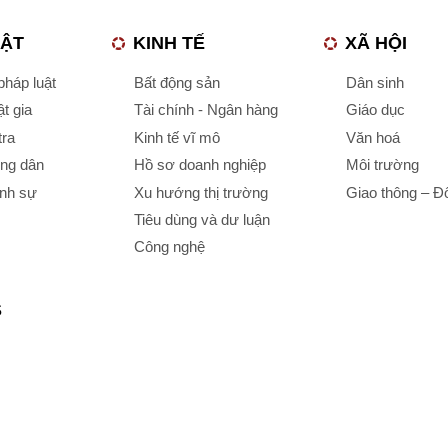
UẬT
KINH TẾ
XÃ HỘI
háp luật
Bất động sản
Dân sinh
t gia
Tài chính - Ngân hàng
Giáo dục
tra
Kinh tế vĩ mô
Văn hoá
ông dân
Hồ sơ doanh nghiệp
Môi trường
ình sự
Xu hướng thị trường
Giao thông – Đô
Tiêu dùng và dư luận
Công nghệ
S