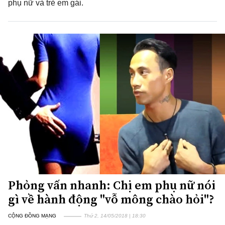
phụ nữ và trẻ em gái.
Phỏng vấn nhanh: Chị em phụ nữ nói
gì về hành động "vỗ mông chào hỏi"?
CỘNG ĐỒNG MẠNG
Thứ 2, 14/05/2018 | 18:30