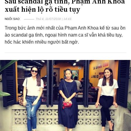
Sau scandal gạ tình, Phạm Anh Khoa
xuất hiện lộ rõ tiều tụy
NGÔI SAO
Thứ 4, 11/07/2018 | 14:43
Trong bức ảnh mới nhất của Phạm Anh Khoa kể từ sau ồn
ào scandal gạ tình, ngoại hình nam ca sĩ vẫn khá tiều tụy,
hốc hác khiến nhiều người bất ngờ.