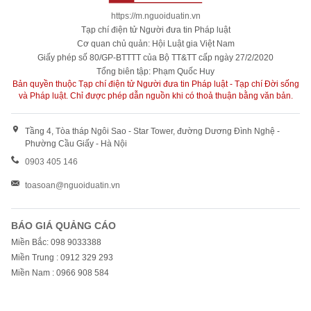
https://m.nguoiduatin.vn
Tạp chí điện tử Người đưa tin Pháp luật
Cơ quan chủ quản: Hội Luật gia Việt Nam
Giấy phép số 80/GP-BTTTT của Bộ TT&TT cấp ngày 27/2/2020
Tổng biên tập: Phạm Quốc Huy
Bản quyền thuộc Tạp chí điện tử Người đưa tin Pháp luật - Tạp chí Đời sống
và Pháp luật. Chỉ được phép dẫn nguồn khi có thoả thuận bằng văn bản.
Tầng 4, Tòa tháp Ngôi Sao - Star Tower, đường Dương Đình Nghệ -
Phường Cầu Giấy - Hà Nội
0903 405 146
toasoan@nguoiduatin.vn
BÁO GIÁ QUẢNG CÁO
Miền Bắc: 098 9033388
Miền Trung : 0912 329 293
Miền Nam : 0966 908 584