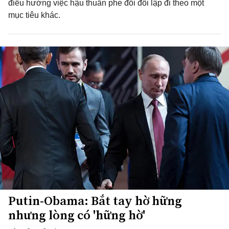
điều hướng việc hậu thuẫn phe đối đối lập đi theo một
mục tiêu khác.
Putin-Obama: Bắt tay hờ hững
nhưng lòng có 'hững hờ'