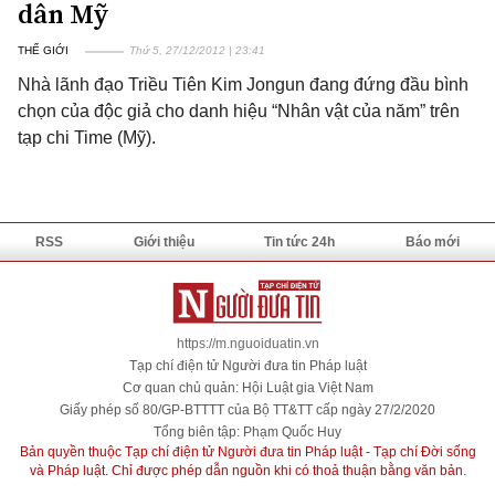
dân Mỹ
THẾ GIỚI
Thứ 5, 27/12/2012 | 23:41
Nhà lãnh đạo Triều Tiên Kim Jongun đang đứng đầu bình
chọn của độc giả cho danh hiệu “Nhân vật của năm” trên
tạp chi Time (Mỹ).
RSS
Giới thiệu
Tin tức 24h
Báo mới
https://m.nguoiduatin.vn
Tạp chí điện tử Người đưa tin Pháp luật
Cơ quan chủ quản: Hội Luật gia Việt Nam
Giấy phép số 80/GP-BTTTT của Bộ TT&TT cấp ngày 27/2/2020
Tổng biên tập: Phạm Quốc Huy
Bản quyền thuộc Tạp chí điện tử Người đưa tin Pháp luật - Tạp chí Đời sống
và Pháp luật. Chỉ được phép dẫn nguồn khi có thoả thuận bằng văn bản.