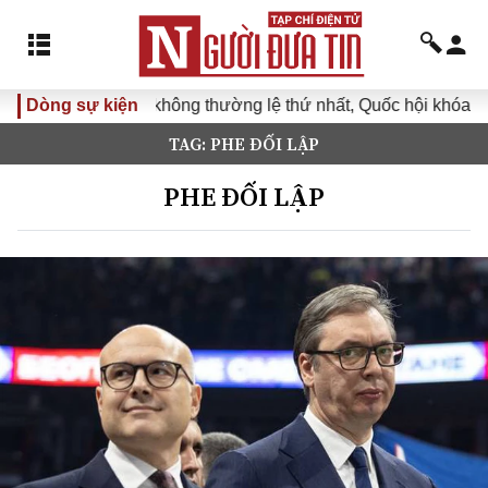
Kỳ họp không thường lệ thứ nhất, Quốc hội khóa XVI
Dòng sự kiện
Đư
TAG: PHE ĐỐI LẬP
PHE ĐỐI LẬP