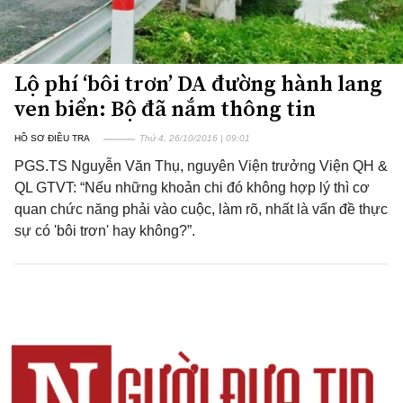
Lộ phí ‘bôi trơn’ DA đường hành lang
ven biển: Bộ đã nắm thông tin
HỒ SƠ ĐIỀU TRA
Thứ 4, 26/10/2016 | 09:01
PGS.TS Nguyễn Văn Thụ, nguyên Viện trưởng Viện QH &
QL GTVT: “Nếu những khoản chi đó không hợp lý thì cơ
quan chức năng phải vào cuộc, làm rõ, nhất là vấn đề thực
sự có 'bôi trơn' hay không?”.