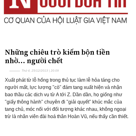
Những chiêu trò kiếm bộn tiền
nhờ... người chết
Thứ 4, 25/12/2013 | 20:09
Xuất phát từ lỗ hổng trong thủ tục làm lễ hỏa táng cho
người mất, lực lượng "cò" đám tang xuất hiện và nhận
bao thầu các dịch vụ từ A tới Z. Dần dần, họ giống như
"giấy thông hành" chuyên đi "giải quyết" khúc mắc của
tang chủ, móc nối với đối tượng khác nhau, không ngoại
trừ là nhân viên đài hoá thân Hoàn Vũ, nếu thấy cần thiết.