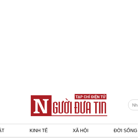
ẬT
KINH TẾ
XÃ HỘI
ĐỜI SỐNG