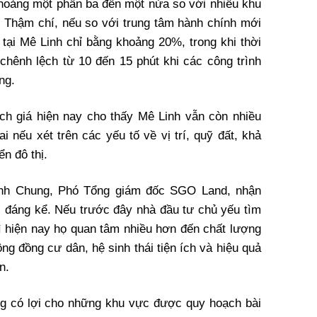
oảng một phần ba đến một nửa so với nhiều khu
g. Thậm chí, nếu so với trung tâm hành chính mới
 tại Mê Linh chỉ bằng khoảng 20%, trong khi thời
chênh lệch từ 10 đến 15 phút khi các công trình
ng.
ch giá hiện nay cho thấy Mê Linh vẫn còn nhiều
i nếu xét trên các yếu tố về vị trí, quỹ đất, khả
ển đô thị.
ình Chung, Phó Tổng giám đốc SGO Land, nhận
ổi đáng kể. Nếu trước đây nhà đầu tư chủ yếu tìm
hì hiện nay họ quan tâm nhiều hơn đến chất lượng
ng đồng cư dân, hệ sinh thái tiện ích và hiệu quả
n.
g có lợi cho những khu vực được quy hoạch bài