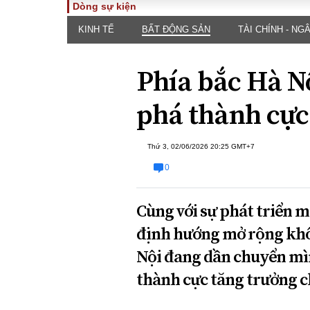
Dòng sự kiện
KINH TẾ
BẤT ĐỘNG SẢN
TÀI CHÍNH - NG
TOÀN CẢNH
PHÁP 
Tiêu điểm
Dòng ch
Phía bắc Hà Nộ
luật
Chính sách
Góc nhìn 
Sự kiện
phá thành cực
Hồ sơ đi
Đối thoại
Tiếng nó
Thế giới
Thứ 3, 02/06/2026 20:25 GMT+7
An ninh 
0
Cùng với sự phát triển 
định hướng mở rộng khôn
Nội đang dần chuyển mì
ĐA CHIỀU
INFOC
thành cực tăng trưởng c
Quan điểm