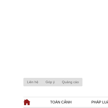
Liên hệ
Góp ý
Quảng cáo
TOÀN CẢNH
PHÁP LU