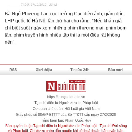
Thứ 5, 27/12/2012 | 23:42
Bà Ngô Phương Lan cục trưởng Cục điện ảnh, giám đốc
LHP quốc tế Hà Nội lần thứ hai cho rằng: "Nếu khán giả
chỉ biết suốt ngày xem những phim thương mại, phim bom
tấn, phim truyền hình nhiều tập thì là một điều rất không
nên".
RSS
Giới thiệu
Tin tức 24h
Báo mới
https://m.nguoiduatin.vn
Tạp chí điện tử Người đưa tin Pháp luật
Cơ quan chủ quản: Hội Luật gia Việt Nam
Giấy phép số 80/GP-BTTTT của Bộ TT&TT cấp ngày 27/2/2020
Tổng biên tập: Phạm Quốc Huy
Bản quyền thuộc Tạp chí điện tử Người đưa tin Pháp luật - Tạp chí Đời sống
và Pháp luật. Chỉ được phép dẫn nguồn khi có thoả thuận bằng văn bản.