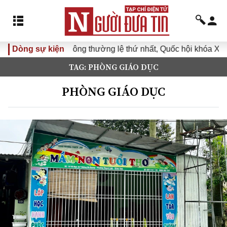
ỳ họp không thường lệ thứ nhất, Quốc hội khóa XVI
Dòng sự kiện
Đưa Ng
TAG: PHÒNG GIÁO DỤC
PHÒNG GIÁO DỤC