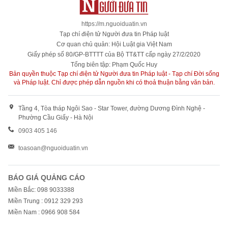
https://m.nguoiduatin.vn
Tạp chí điện tử Người đưa tin Pháp luật
Cơ quan chủ quản: Hội Luật gia Việt Nam
Giấy phép số 80/GP-BTTTT của Bộ TT&TT cấp ngày 27/2/2020
Tổng biên tập: Phạm Quốc Huy
Bản quyền thuộc Tạp chí điện tử Người đưa tin Pháp luật - Tạp chí Đời sống
và Pháp luật. Chỉ được phép dẫn nguồn khi có thoả thuận bằng văn bản.
Tầng 4, Tòa tháp Ngôi Sao - Star Tower, đường Dương Đình Nghệ -
Phường Cầu Giấy - Hà Nội
0903 405 146
toasoan@nguoiduatin.vn
BÁO GIÁ QUẢNG CÁO
Miền Bắc: 098 9033388
Miền Trung : 0912 329 293
Miền Nam : 0966 908 584