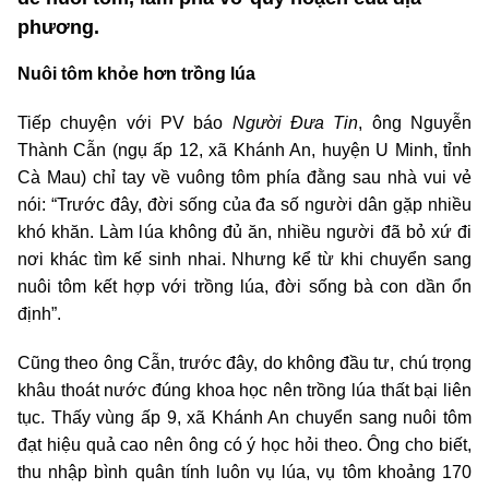
phương.
Nuôi tôm khỏe hơn trồng lúa
Tiếp chuyện với PV báo
Người Đưa Tin
, ông Nguyễn
Thành Cẫn (ngụ ấp 12, xã Khánh An, huyện U Minh, tỉnh
Cà Mau) chỉ tay về vuông tôm phía đằng sau nhà vui vẻ
nói: “Trước đây, đời sống của đa số người dân gặp nhiều
khó khăn. Làm lúa không đủ ăn, nhiều người đã bỏ xứ đi
nơi khác tìm kế sinh nhai. Nhưng kể từ khi chuyển sang
nuôi tôm kết hợp với trồng lúa, đời sống bà con dần ổn
định”.
Cũng theo ông Cẫn, trước đây, do không đầu tư, chú trọng
khâu thoát nước đúng khoa học nên trồng lúa thất bại liên
tục. Thấy vùng ấp 9, xã Khánh An chuyển sang nuôi tôm
đạt hiệu quả cao nên ông có ý học hỏi theo. Ông cho biết,
thu nhập bình quân tính luôn vụ lúa, vụ tôm khoảng 170