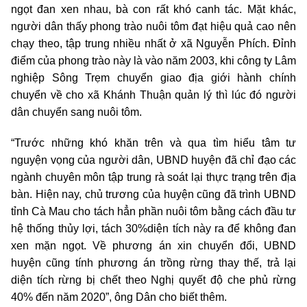
ngọt đan xen nhau, bà con rất khó canh tác. Mặt khác,
người dân thấy phong trào nuôi tôm đạt hiệu quả cao nên
chạy theo, tập trung nhiều nhất ở xã Nguyễn Phích. Đỉnh
điểm của phong trào này là vào năm 2003, khi công ty Lâm
nghiệp Sông Trẹm chuyển giao địa giới hành chính
chuyển về cho xã Khánh Thuận quản lý thì lúc đó người
dân chuyển sang nuôi tôm.
“Trước những khó khăn trên và qua tìm hiểu tâm tư
nguyện vọng của người dân, UBND huyện đã chỉ đạo các
ngành chuyên môn tập trung rà soát lại thực trạng trên địa
bàn. Hiện nay, chủ trương của huyện cũng đã trình UBND
tỉnh Cà Mau cho tách hẳn phần nuôi tôm bằng cách đầu tư
hệ thống thủy lợi, tách 30%diện tích này ra để không đan
xen mặn ngọt. Về phương án xin chuyển đổi, UBND
huyện cũng tính phương án trồng rừng thay thế, trả lại
diện tích rừng bị chết theo Nghị quyết độ che phủ rừng
40% đến năm 2020”, ông Dân cho biết thêm.