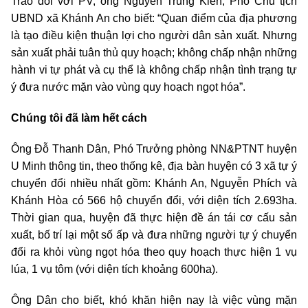
Trao đổi với PV, ông Nguyễn Trung Kiên, Phó Chủ tịch
UBND xã Khánh An cho biết: “Quan điểm của địa phương
là tạo điều kiện thuận lợi cho người dân sản xuất. Nhưng
sản xuất phải tuân thủ quy hoạch; không chấp nhận những
hành vi tự phát và cụ thể là không chấp nhận tình trạng tự
ý đưa nước mặn vào vùng quy hoạch ngọt hóa”.
Chúng tôi đã làm hết cách
Ông Đỗ Thanh Dân, Phó Trưởng phòng NN&PTNT huyện
U Minh thông tin, theo thống kê, địa bàn huyện có 3 xã tự ý
chuyển đổi nhiều nhất gồm: Khánh An, Nguyễn Phích và
Khánh Hòa có 566 hộ chuyển đổi, với diện tích 2.693ha.
Thời gian qua, huyện đã thực hiện đề án tái cơ cấu sản
xuất, bố trí lại một số ấp và đưa những người tự ý chuyển
đổi ra khỏi vùng ngọt hóa theo quy hoạch thực hiện 1 vụ
lúa, 1 vụ tôm (với diện tích khoảng 600ha).
Ông Dân cho biết, khó khăn hiện nay là việc vùng mặn