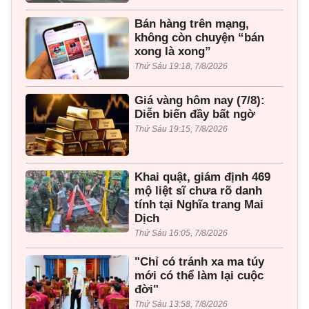
Bán hàng trên mạng,
không còn chuyện “bán
xong là xong”
Thứ Sáu 19:18, 7/8/2026
Giá vàng hôm nay (7/8):
Diễn biến đầy bất ngờ
Thứ Sáu 19:15, 7/8/2026
Khai quật, giám định 469
mộ liệt sĩ chưa rõ danh
tính tại Nghĩa trang Mai
Dịch
Thứ Sáu 16:05, 7/8/2026
"Chỉ có tránh xa ma túy
mới có thể làm lại cuộc
đời"
Thứ Sáu 13:58, 7/8/2026