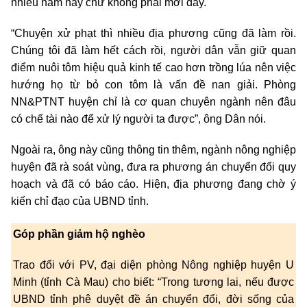
nhiều năm nay chứ không phải mới đây.
“Chuyện xử phạt thì nhiều địa phương cũng đã làm rồi.
Chúng tôi đã làm hết cách rồi, người dân vẫn giữ quan
điểm nuôi tôm hiệu quả kinh tế cao hơn trồng lúa nên việc
hướng họ từ bỏ con tôm là vấn đề nan giải. Phòng
NN&PTNT huyện chỉ là cơ quan chuyên ngành nên đâu
có chế tài nào để xử lý người ta được”, ông Dân nói.
Ngoài ra, ông này cũng thông tin thêm, ngành nông nghiệp
huyện đã rà soát vùng, đưa ra phương án chuyển đổi quy
hoạch và đã có báo cáo. Hiện, địa phương đang chờ ý
kiến chỉ đạo của UBND tỉnh.
Góp phần giảm hộ nghèo
Trao đổi với PV, đại diện phòng Nông nghiệp huyện U
Minh (tỉnh Cà Mau) cho biết: “Trong tương lai, nếu được
UBND tỉnh phê duyệt đề án chuyển đổi, đời sống của