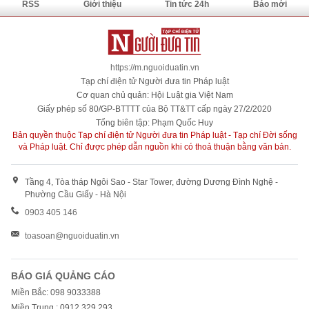
RSS
Giới thiệu
Tin tức 24h
Báo mới
https://m.nguoiduatin.vn
Tạp chí điện tử Người đưa tin Pháp luật
Cơ quan chủ quản: Hội Luật gia Việt Nam
Giấy phép số 80/GP-BTTTT của Bộ TT&TT cấp ngày 27/2/2020
Tổng biên tập: Phạm Quốc Huy
Bản quyền thuộc Tạp chí điện tử Người đưa tin Pháp luật - Tạp chí Đời sống
và Pháp luật. Chỉ được phép dẫn nguồn khi có thoả thuận bằng văn bản.
Tầng 4, Tòa tháp Ngôi Sao - Star Tower, đường Dương Đình Nghệ -
Phường Cầu Giấy - Hà Nội
0903 405 146
toasoan@nguoiduatin.vn
BÁO GIÁ QUẢNG CÁO
Miền Bắc: 098 9033388
Miền Trung : 0912 329 293