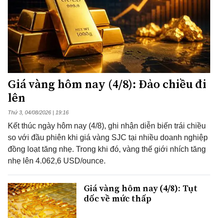
Giá vàng hôm nay (4/8): Đảo chiều đi
lên
Thứ 3, 04/08/2026 | 19:16
Kết thúc ngày hôm nay (4/8), ghi nhận diễn biến trái chiều
so với đầu phiên khi giá vàng SJC tại nhiều doanh nghiệp
đồng loạt tăng nhẹ. Trong khi đó, vàng thế giới nhích tăng
nhẹ lên 4.062,6 USD/ounce.
Giá vàng hôm nay (4/8): Tụt
dốc về mức thấp