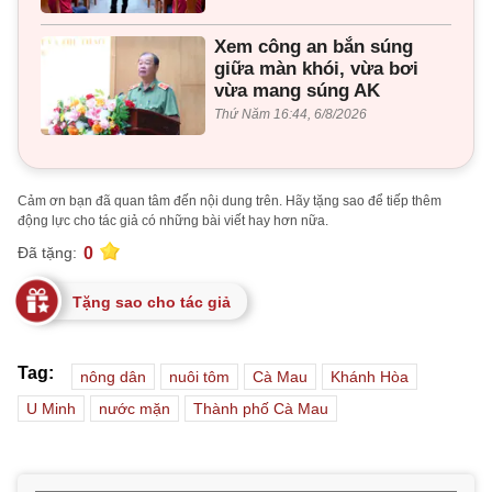
Xem công an bắn súng
giữa màn khói, vừa bơi
vừa mang súng AK
Thứ Năm 16:44, 6/8/2026
Cảm ơn bạn đã quan tâm đến nội dung trên. Hãy tặng sao để tiếp thêm
động lực cho tác giả có những bài viết hay hơn nữa.
0
Đã tặng:
Tặng sao cho tác giả
Tag:
nông dân
nuôi tôm
Cà Mau
Khánh Hòa
U Minh
nước mặn
Thành phố Cà Mau