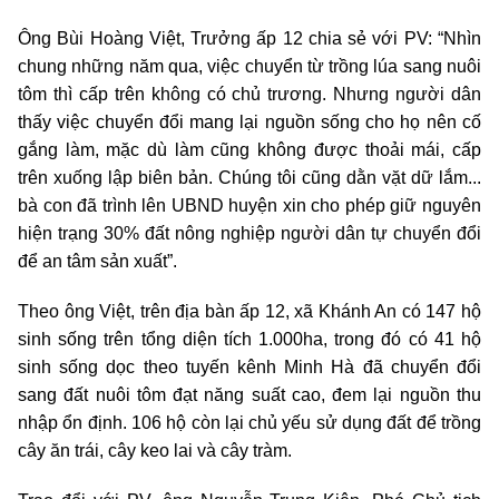
Ông Bùi Hoàng Việt, Trưởng ấp 12 chia sẻ với PV: “Nhìn
chung những năm qua, việc chuyển từ trồng lúa sang nuôi
tôm thì cấp trên không có chủ trương. Nhưng người dân
thấy việc chuyển đổi mang lại nguồn sống cho họ nên cố
gắng làm, mặc dù làm cũng không được thoải mái, cấp
trên xuống lập biên bản. Chúng tôi cũng dằn vặt dữ lắm...
bà con đã trình lên UBND huyện xin cho phép giữ nguyên
hiện trạng 30% đất nông nghiệp người dân tự chuyển đổi
để an tâm sản xuất”.
Theo ông Việt, trên địa bàn ấp 12, xã Khánh An có 147 hộ
sinh sống trên tổng diện tích 1.000ha, trong đó có 41 hộ
sinh sống dọc theo tuyến kênh Minh Hà đã chuyển đổi
sang đất nuôi tôm đạt năng suất cao, đem lại nguồn thu
nhập ổn định. 106 hộ còn lại chủ yếu sử dụng đất để trồng
cây ăn trái, cây keo lai và cây tràm.