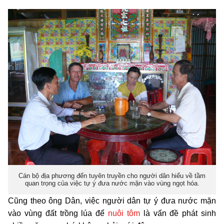
Cán bộ địa phương đến tuyên truyền cho người dân hiểu về tầm
quan trọng của việc tự ý đưa nước mặn vào vùng ngọt hóa.
Cũng theo ông Dân, việc người dân tự ý đưa nước mặn
vào vùng đất trồng lúa để
nuôi tôm
là vấn đề phát sinh