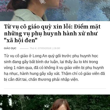
Từ vụ cô giáo quỳ xin lỗi: Điểm mặt
những vụ phụ huynh hành xử như
"xã hội đen"
GIÁO DỤC
Thứ 4, 07/03/2018 | 19:00
Từ vụ cô giáo ở Long An quỳ gối trước phụ huynh học
sinh đang gây bất bình dư luận, lại thấy âu lo khi trong
vòng 1 năm qua, đã có không ít vụ giáo viên bị phụ huynh
hạ nhục, hành hung gây xây xát. Thậm chí có giáo viên đã
bị cắn đứt tai, chấn thương phải nhập viện.