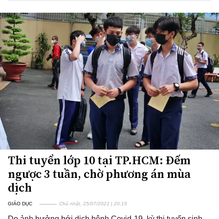
Thi tuyển lớp 10 tại TP.HCM: Đếm
ngược 3 tuần, chờ phương án mùa
dịch
GIÁO DỤC
Chủ nhật, 25/07/2021 | 20:19
Do ảnh hưởng bới dịch bệnh Covid-19, kỳ thi tuyển sinh