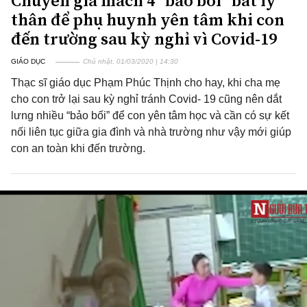
Chuyên gia mách 4 “bảo bối” bất ly
thân để phụ huynh yên tâm khi con
đến trường sau kỳ nghỉ vì Covid-19
GIÁO DỤC
Chủ nhật, 01/03/2020 | 14:30
Thạc sĩ giáo dục Phạm Phúc Thịnh cho hay, khi cha mẹ
cho con trở lại sau kỳ nghỉ tránh Covid- 19 cũng nên dắt
lưng nhiều “bảo bối” để con yên tâm học và cần có sự kết
nối liên tục giữa gia đình và nhà trường như vậy mới giúp
con an toàn khi đến trường.