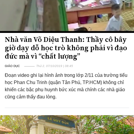
Nhà văn Võ Diệu Thanh: Thầy cô bây
giờ dạy dỗ học trò không phải vì đạo
đức mà vì “chất lượng”
GIÁO DỤC
Thứ 2, 07/10/2019 | 08:45
Đoạn video ghi lại hình ảnh trong lớp 2/11 của trường tiểu
học Phan Chu Trinh (quận Tân Phú, TP.HCM) không chỉ
khiến các bậc phụ huynh bức xúc mà chính các nhà giáo
cũng cảm thấy đau lòng.