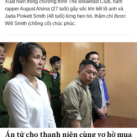
Xuất hiện trong chương trình The Breakfast Club, nam
rapper August Alsina (27 tuổi) gây sốc khi tiết lộ anh và
Jada Pinkett Smith (48 tuổi) từng hẹn hò, thậm chí được
Will Smith (chồng cô) chúc phúc.
Án tử cho thanh niên cùng vợ hờ mua