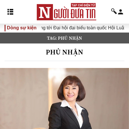
ới Đại hội đại biểu toàn quốc Hội Luật gia Việt Nam lần thứ XV
Dòng sự kiện
TAG: PHỦ NHẬN
PHỦ NHẬN