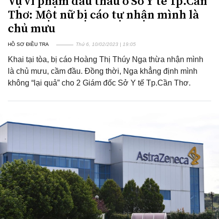
Vụ vi phạm đấu thầu ở Sở Y tế Tp.Cần
Thơ: Một nữ bị cáo tự nhận mình là
chủ mưu
HỒ SƠ ĐIỀU TRA
Thứ 6, 10/02/2023 | 19:05
Khai tại tòa, bị cáo Hoàng Thị Thúy Nga thừa nhận mình
là chủ mưu, cầm đầu. Đồng thời, Nga khẳng định mình
không “lại quả” cho 2 Giám đốc Sở Y tế Tp.Cần Thơ.