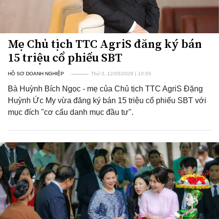
Mẹ Chủ tịch TTC AgriS đăng ký bán
15 triệu cổ phiếu SBT
HỒ SƠ DOANH NGHIỆP
Thứ 3, 12/05/2026 | 10:59
Bà Huỳnh Bích Ngọc - mẹ của Chủ tịch TTC AgriS Đặng
Huỳnh Ức My vừa đăng ký bán 15 triệu cổ phiếu SBT với
mục đích "cơ cấu danh mục đầu tư".