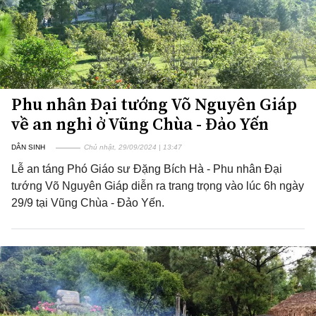
Phu nhân Đại tướng Võ Nguyên Giáp
về an nghỉ ở Vũng Chùa - Đảo Yến
DÂN SINH
Chủ nhật, 29/09/2024 | 13:47
Lễ an táng Phó Giáo sư Đặng Bích Hà - Phu nhân Đại
tướng Võ Nguyên Giáp diễn ra trang trọng vào lúc 6h ngày
29/9 tại Vũng Chùa - Đảo Yến.