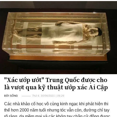
"Xác ướp ướt" Trung Quốc được cho
là vượt qua kỹ thuật ướp xác Ai Cập
ĐỜI SỐNG
Thứ 4, 30/06/2021 | 06:26
Các nhà khảo cổ học vô cùng kinh ngạc khi phát hiện thi
thể hơn 2000 năm tuổi nhưng tóc vẫn còn, đường chỉ tay
rõ ràng, da mềm mại và các khớp tay chân cử động được.