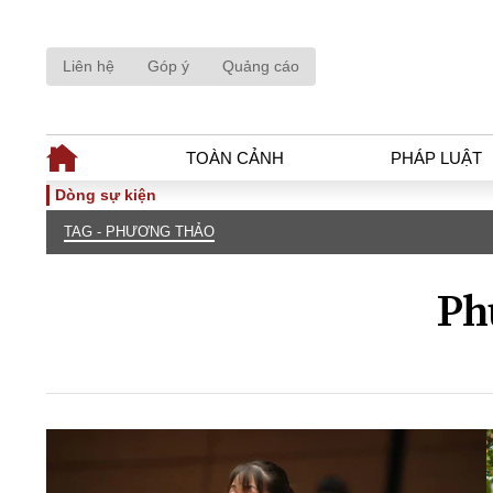
Liên hệ
Góp ý
Quảng cáo
TOÀN CẢNH
PHÁP LUẬT
Dòng sự kiện
TAG - PHƯƠNG THẢO
TOÀN CẢNH
PHÁP LUẬ
Tiêu điểm
Dòng chảy phá
Ph
Chính sách
Góc nhìn luật 
Sự kiện
Hồ sơ điều tr
Đối thoại
Tiếng nói côn
Thế giới
An ninh - Hìn