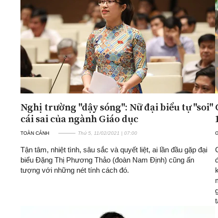
ĐA CHIỀU
INFOCUS
Quan điểm
Xi nhan Trái Phải
Bạn đọc viết
Nghị trường "dậy sóng": Nữ đại biểu tự "soi"
cái sai của ngành Giáo dục
TOÀN CẢNH
Thứ 5, 11/02/2021 | 07:00
G
Tận tâm, nhiệt tình, sâu sắc và quyết liệt, ai lần đầu gặp đại
biểu Đặng Thị Phương Thảo (đoàn Nam Định) cũng ấn
tượng với những nét tính cách đó.