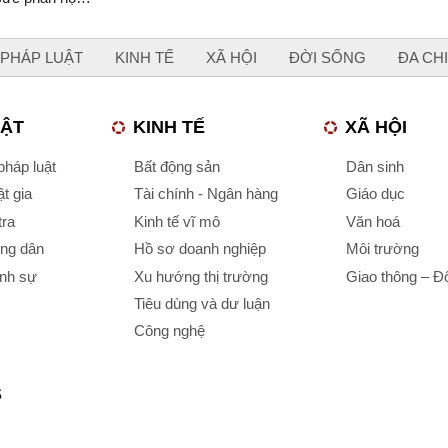
PHÁP LUẬT
KINH TẾ
XÃ HỘI
ĐỜI SỐNG
ĐA CH
UẬT
KINH TẾ
XÃ HỘI
háp luật
Bất động sản
Dân sinh
t gia
Tài chính - Ngân hàng
Giáo dục
tra
Kinh tế vĩ mô
Văn hoá
ông dân
Hồ sơ doanh nghiệp
Môi trường
ình sự
Xu hướng thị trường
Giao thông – Đô
Tiêu dùng và dư luận
Công nghệ
S