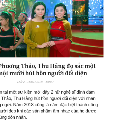
 Phương Thảo, Thu Hằng đọ sắc một
Đăng ký tin tức mới
một mười hút hồn người đối diện
Thứ 2, 21/01/2019 | 16:00
n tại một sự kiện mới đây 2 nữ nghệ sĩ đình đám
Thảo, Thu Hằng hút hồn người đối diện với nhan
g ngời. Năm 2018 cũng là năm đặc biệt thành công
gười đẹp khi các sản phẩm âm nhạc của họ được
úng đón nhận.