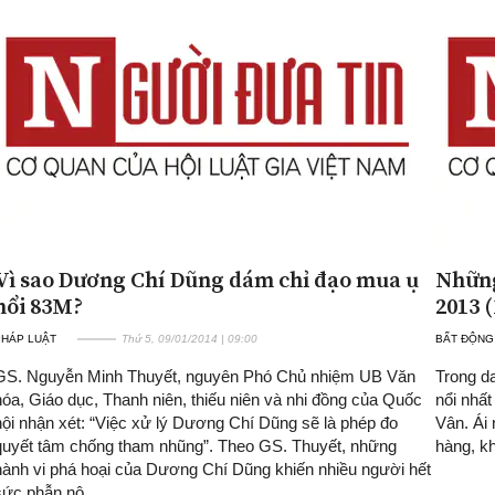
Vì sao Dương Chí Dũng dám chỉ đạo mua ụ
Những
nổi 83M?
2013 (
PHÁP LUẬT
Thứ 5, 09/01/2014 | 09:00
BẤT ĐỘNG
GS. Nguyễn Minh Thuyết, nguyên Phó Chủ nhiệm UB Văn
Trong da
hóa, Giáo dục, Thanh niên, thiếu niên và nhi đồng của Quốc
nổi nhấ
hội nhận xét: “Việc xử lý Dương Chí Dũng sẽ là phép đo
Vân. Ái 
quyết tâm chống tham nhũng”. Theo GS. Thuyết, những
hàng, k
hành vi phá hoại của Dương Chí Dũng khiến nhiều người hết
sức phẫn nộ…