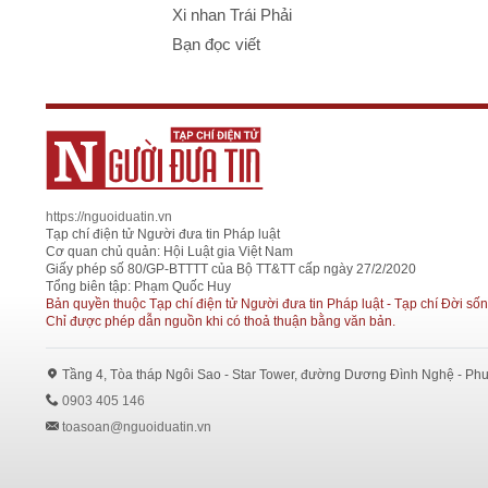
Xi nhan Trái Phải
Bạn đọc viết
https://nguoiduatin.vn
Tạp chí điện tử Người đưa tin Pháp luật
Cơ quan chủ quản: Hội Luật gia Việt Nam
Giấy phép số 80/GP-BTTTT của Bộ TT&TT cấp ngày 27/2/2020
Tổng biên tập: Phạm Quốc Huy
Bản quyền thuộc Tạp chí điện tử Người đưa tin Pháp luật - Tạp chí Đời sốn
Chỉ được phép dẫn nguồn khi có thoả thuận bằng văn bản.
Tầng 4, Tòa tháp Ngôi Sao - Star Tower, đường Dương Đình Nghệ - Ph
0903 405 146
toasoan@nguoiduatin.vn