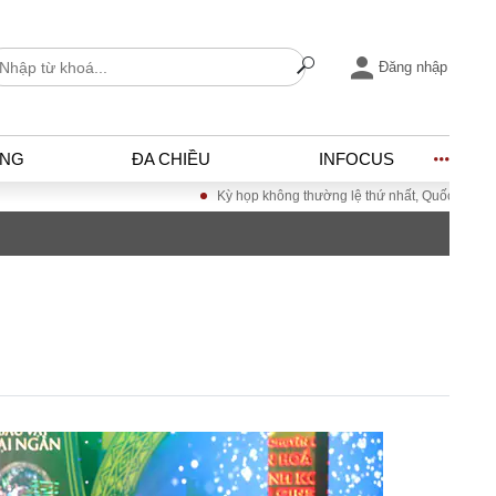
Đăng nhập
ỐNG
ĐA CHIỀU
INFOCUS
Kỳ họp không thường lệ thứ nhất, Quốc hội khóa XV
I
ĐỜI SỐNG
h
Gia đình
c
Sức khỏe
Cần biết
ờng
Cộng đồng mạng
ng – Đô thị