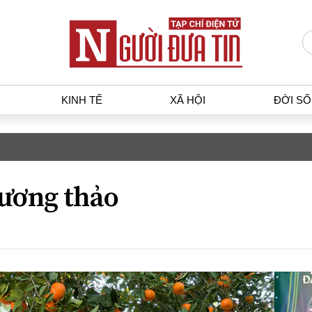
KINH TẾ
XÃ HỘI
ĐỜI S
T
KINH TẾ
XÃ HỘ
p luật
Bất động sản
Dân sin
ương thảo
gia
Tài chính - Ngân hàng
Giáo dụ
a
Kinh tế vĩ mô
Văn hoá
g dân
Hồ sơ doanh nghiệp
Môi trư
h sự
Xu hướng thị trường
Giao thô
Tiêu dùng và dư luận
Công nghệ