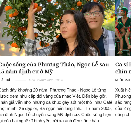
Cuộc sống của Phương Thảo, Ngọc Lễ sau
Ca sĩ
15 năm định cư ở Mỹ
chín 
IẢI TRÍ
Thứ 5, 27/02/2020 | 13:00
NGÔI SAO
Cách đây khoảng 20 năm, Phương Thảo - Ngọc Lễ từng
Xuất hiệ
được xem như cặp đôi vàng của nhạc Việt. Đến bây giờ,
Phương 
khán giả vẫn nhớ những ca khúc gây sốt một thời như Café
sắc rạn
một mình, Xe đạp ơi, Ba ngọn nến lung linh... Từ năm 2005,
của 2 n
gia đình Ngọc Lễ chuyển sang Mỹ định cư. Cuộc sống hiện
công ch
tại của hai nghệ sĩ bình yên, rời xa ánh đèn sân khấu.