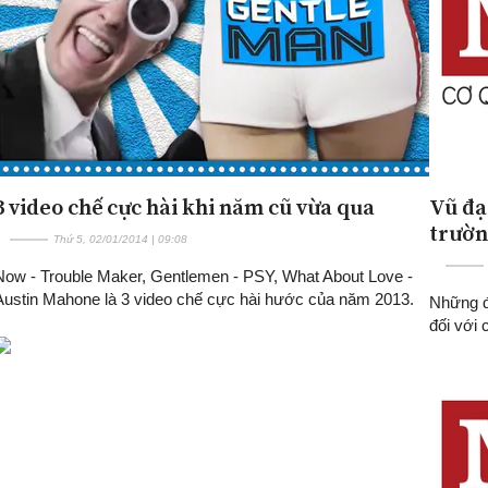
3 video chế cực hài khi năm cũ vừa qua
Vũ đạo
trườ
Thứ 5, 02/01/2014 | 09:08
Now - Trouble Maker, Gentlemen - PSY, What About Love -
Austin Mahone là 3 video chế cực hài hước của năm 2013.
Những đi
đối với 