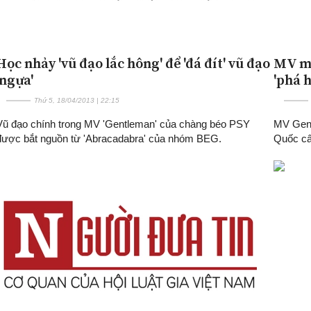
Học nhảy 'vũ đạo lắc hông' để 'đá đít' vũ đạo
MV mớ
'ngựa'
'phá 
Thứ 5, 18/04/2013 | 22:15
Vũ đạo chính trong MV 'Gentleman' của chàng béo PSY
MV Gent
được bắt nguồn từ 'Abracadabra' của nhóm BEG.
Quốc cấ