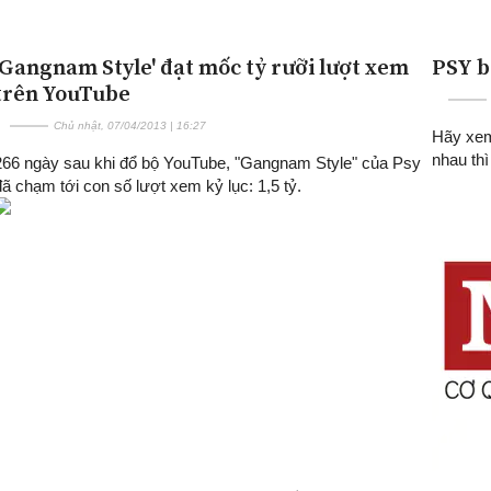
'Gangnam Style' đạt mốc tỷ rưỡi lượt xem
PSY b
trên YouTube
Chủ nhật, 07/04/2013 | 16:27
Hãy xem
nhau thì
266 ngày sau khi đổ bộ YouTube, "Gangnam Style" của Psy
đã chạm tới con số lượt xem kỷ lục: 1,5 tỷ.