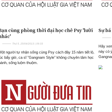
Bạn cùng phòng thời đại học chê Psy 'lười
Sự bá
nhác'
Thứ 5, 25/04/2013 | 09:33
Hãy xem
này có ý
Một người tự nhận sống cùng Psy cách đây 15 năm tiết lộ,
Gangnam
lúc bấy giờ, ca sĩ "Gangnam Style" không chuyên tâm học
hành, sống luộm thuộm.