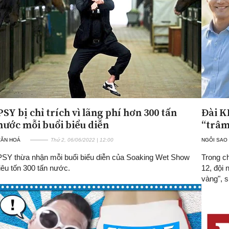
PSY bị chỉ trích vì lãng phí hơn 300 tấn
Đài K
nước mỗi buổi biểu diễn
“trâm
VĂN HOÁ
Thứ 2, 06/06/2022 | 12:00
NGÔI SAO
PSY thừa nhận mỗi buổi biểu diễn của Soaking Wet Show
Trong ch
tiêu tốn 300 tấn nước.
12, đội 
vàng", s