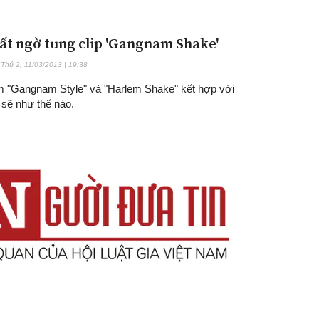
ất ngờ tung clip 'Gangnam Shake'
Thứ 2, 11/03/2013 | 19:38
 "Gangnam Style" và "Harlem Shake" kết hợp với
 sẽ như thế nào.