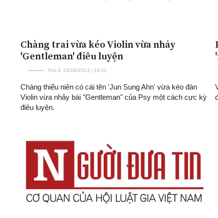
Chàng trai vừa kéo Violin vừa nhảy
'Gentleman' điêu luyện
Thứ 3, 23/04/2013 | 16:11
Chàng thiếu niên có cái tên 'Jun Sung Ahn' vừa kéo đàn
Violin vừa nhảy bài "Gentleman" của Psy một cách cực kỳ
điêu luyện.