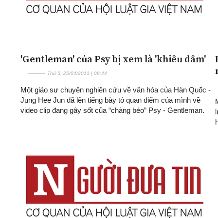
'Gentleman' của Psy bị xem là 'khiêu dâm'
Thứ 5, 25/04/2013 | 09:44
Một giáo sư chuyên nghiên cứu về văn hóa của Hàn Quốc -
Jung Hee Jun đã lên tiếng bày tỏ quan điểm của mình về
video clip đang gây sốt của “chàng béo” Psy - Gentleman.