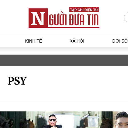
KINH TẾ
XÃ HỘI
ĐỜI S
T
KINH TẾ
XÃ HỘ
p luật
Bất động sản
Dân sin
PSY
gia
Tài chính - Ngân hàng
Giáo dụ
a
Kinh tế vĩ mô
Văn hoá
g dân
Hồ sơ doanh nghiệp
Môi trư
h sự
Xu hướng thị trường
Giao thô
Tiêu dùng và dư luận
Công nghệ