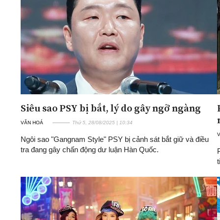
ĐA CHIỀU
INFOCUS
Quan điểm
Xi nhan Trái Phải
Bạn đọc viết
Siêu sao PSY bị bắt, lý do gây ngỡ ngàng
VĂN HOÁ
Thứ 5, 28/08/2025 | 10:34
Ngôi sao "Gangnam Style" PSY bị cảnh sát bắt giữ và điều
tra đang gây chấn động dư luận Hàn Quốc.