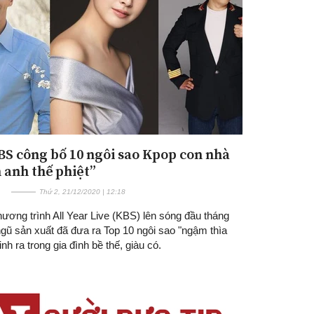
BS công bố 10 ngôi sao Kpop con nhà
Đăng ký tin tức mới
 anh thế phiệt”
Thứ 2, 21/12/2020 | 12:18
ương trình All Year Live (KBS) lên sóng đầu tháng
ngũ sản xuất đã đưa ra Top 10 ngôi sao "ngậm thìa
inh ra trong gia đình bề thế, giàu có.