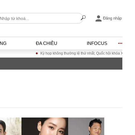
Đăng nhập
ỐNG
ĐA CHIỀU
INFOCUS
Kỳ họp không thường lệ thứ nhất, Quốc hội khóa XVI
Đưa Nghị
I
ĐỜI SỐNG
h
Gia đình
c
Sức khỏe
Cần biết
ờng
Cộng đồng mạng
ng – Đô thị