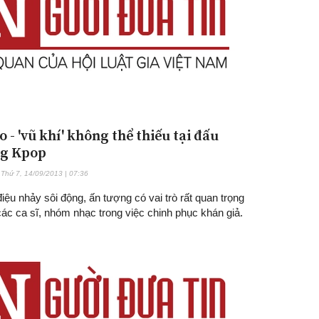
 - 'vũ khí' không thể thiếu tại đấu
ng Kpop
Thứ 7, 14/09/2013 | 07:36
ệu nhảy sôi động, ấn tượng có vai trò rất quan trọng
các ca sĩ, nhóm nhạc trong việc chinh phục khán giả.