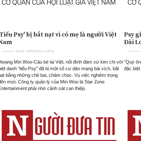
'Tiểu Psy' bị bắt nạt vì có mẹ là người Việt
Psy g
Nam
Đài L
Thứ 6, 03/05/2013 | 16:02
Hwang Min Woo-Cậu bé lai Việt, nổi đình đám xứ kim chi với
"Quý ông
biệt danh “tiểu Psy” đã bị một số cư dân mạng bài xích, bắt
đặc biệt
nạt bằng những chê bai, châm chọc. Vụ việc nghiêm trọng
đến mức Công ty quản lý của Min Woo là Star Zone
Entertainment phải nhờ cảnh sát can thiệp.