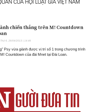
iành chiến thắng trên M! Countdown
oan
Thứ 6, 26/04/2013 | 14:46
" Psy vừa giành được vị trí số 1 trong chương trình
 M! Countdown của đài Mnet tại Đài Loan.