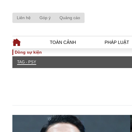
Liên hệ
Góp ý
Quảng cáo
TOÀN CẢNH
PHÁP LUẬT
Dòng sự kiện
TAG - PSY
TOÀN CẢNH
PHÁP LUẬ
Tiêu điểm
Dòng chảy phá
Chính sách
Góc nhìn luật 
Sự kiện
Hồ sơ điều tr
Đối thoại
Tiếng nói côn
Thế giới
An ninh - Hìn