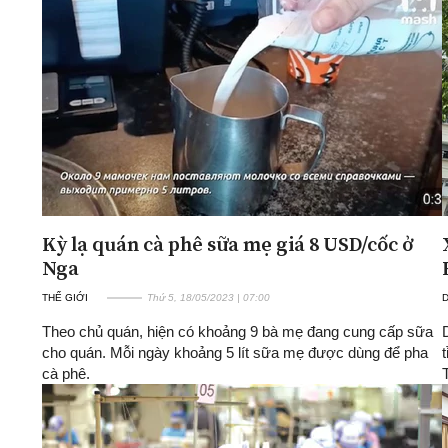
Kỳ lạ quán cà phê sữa mẹ giá 8 USD/cốc ở
Nga
THẾ GIỚI
Thứ 5, 18/05/2023 | 07:00
D
Theo chủ quán, hiện có khoảng 9 bà mẹ đang cung cấp sữa
cho quán. Mỗi ngày khoảng 5 lít sữa mẹ được dùng để pha
cà phê.