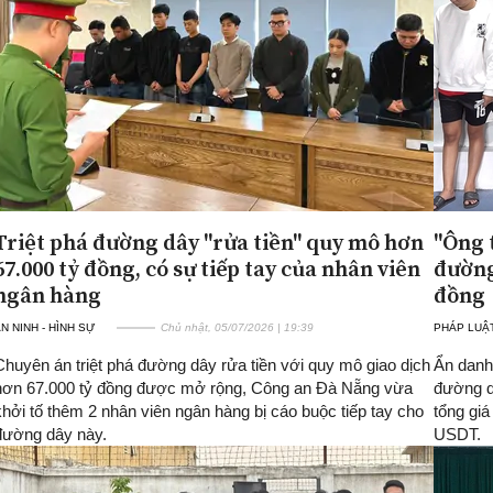
Triệt phá đường dây "rửa tiền" quy mô hơn
"Ông 
67.000 tỷ đồng, có sự tiếp tay của nhân viên
đường
ngân hàng
đồng
N NINH - HÌNH SỰ
Chủ nhật, 05/07/2026 | 19:39
PHÁP LUẬ
Chuyên án triệt phá đường dây rửa tiền với quy mô giao dịch
Ẩn danh
hơn 67.000 tỷ đồng được mở rộng, Công an Đà Nẵng vừa
đường dâ
khởi tố thêm 2 nhân viên ngân hàng bị cáo buộc tiếp tay cho
tổng giá
đường dây này.
USDT.