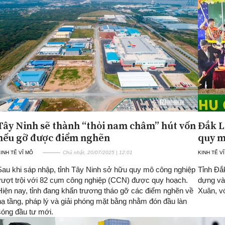
Tây Ninh sẽ thành “thỏi nam châm” hút vốn
Đắk L
nếu gỡ được điểm nghẽn
quy m
INH TẾ VĨ MÔ
Chủ nhật, 20/07/2025 | 12:01
KINH TẾ V
Sau khi sáp nhập, tỉnh Tây Ninh sở hữu quy mô công nghiệp
Tỉnh Đắ
vượt trội với 82 cụm công nghiệp (CCN) được quy hoạch.
dựng và
Hiện nay, tỉnh đang khẩn trương tháo gỡ các điểm nghẽn về
Xuân, v
hạ tầng, pháp lý và giải phóng mặt bằng nhằm đón đầu làn
sóng đầu tư mới.