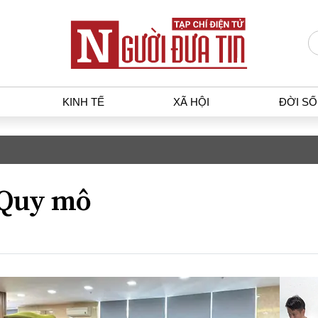
KINH TẾ
XÃ HỘI
ĐỜI S
T
KINH TẾ
XÃ HỘ
p luật
Bất động sản
Dân sin
Quy mô
gia
Tài chính - Ngân hàng
Giáo dụ
a
Kinh tế vĩ mô
Văn hoá
g dân
Hồ sơ doanh nghiệp
Môi trư
h sự
Xu hướng thị trường
Giao thô
Tiêu dùng và dư luận
Công nghệ