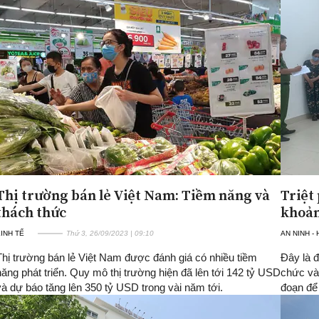
Thị trường bán lẻ Việt Nam: Tiềm năng và
Triệt
thách thức
khoản
INH TẾ
Thứ 3, 26/09/2023 | 09:10
AN NINH -
Thị trường bán lẻ Việt Nam được đánh giá có nhiều tiềm
Đây là 
năng phát triển. Quy mô thị trường hiện đã lên tới 142 tỷ USD
chức và 
và dự báo tăng lên 350 tỷ USD trong vài năm tới.
đoạn để