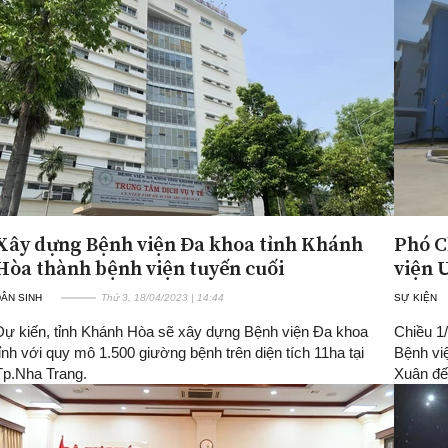
Xây dựng Bệnh viện Đa khoa tỉnh Khánh
Phó C
Hòa thành bệnh viện tuyến cuối
viện 
ÂN SINH
Thứ 3, 18/04/2023 | 14:44
SỰ KIỆN
Dự kiến, tỉnh Khánh Hòa sẽ xây dựng Bệnh viện Đa khoa
Chiều 1
tỉnh với quy mô 1.500 giường bệnh trên diện tích 11ha tại
Bệnh vi
Tp.Nha Trang.
Xuân đế