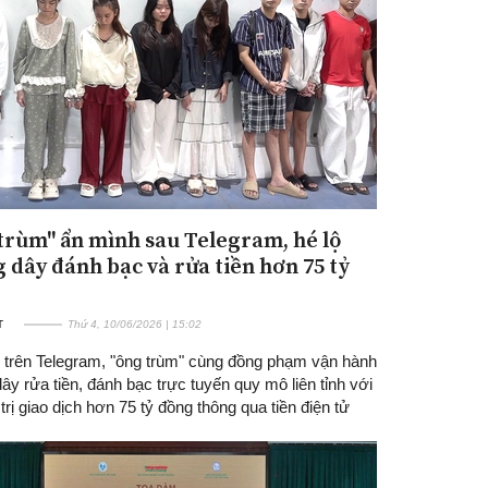
trùm" ẩn mình sau Telegram, hé lộ
Đăng ký tin tức mới
 dây đánh bạc và rửa tiền hơn 75 tỷ
T
Thứ 4, 10/06/2026 | 15:02
 trên Telegram, "ông trùm" cùng đồng phạm vận hành
y rửa tiền, đánh bạc trực tuyến quy mô liên tỉnh với
 trị giao dịch hơn 75 tỷ đồng thông qua tiền điện tử