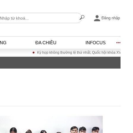
Đăng nhập
ỐNG
ĐA CHIỀU
INFOCUS
Kỳ họp không thường lệ thứ nhất, Quốc hội khóa XVI
Đưa Nghị quyết 
I
ĐỜI SỐNG
h
Gia đình
c
Sức khỏe
Cần biết
ờng
Cộng đồng mạng
ng – Đô thị