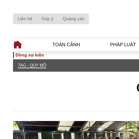
Liên hệ
Góp ý
Quảng cáo
TOÀN CẢNH
PHÁP LUẬT
Dòng sự kiện
TAG - QUY MÔ
TOÀN CẢNH
PHÁP LUẬ
Tiêu điểm
Dòng chảy phá
Chính sách
Góc nhìn luật 
Sự kiện
Hồ sơ điều tr
Đối thoại
Tiếng nói côn
Thế giới
An ninh - Hìn