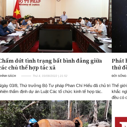
Chấm dứt tình trạng bất bình đẳng giữa
Phát 
các chủ thể hợp tác xã
thứ đ
CHÍNH SÁCH
Thứ 4, 03/08/2022 | 21:52
ĐỜI SỐNG
Ngày 03/8, Thứ trưởng Bộ Tư pháp Phan Chí Hiếu đã chủ trì
Thế giớ
phiên thẩm định dự án Luật Các tổ chức kinh tế hợp tác.
khắc ngh
đều có 