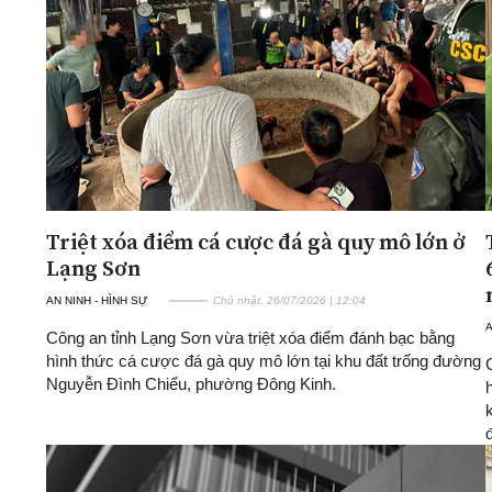
ĐA CHIỀU
INFOCUS
Quan điểm
Xi nhan Trái Phải
Bạn đọc viết
Triệt xóa điểm cá cược đá gà quy mô lớn ở
Lạng Sơn
AN NINH - HÌNH SỰ
Chủ nhật, 26/07/2026 | 12:04
A
Công an tỉnh Lạng Sơn vừa triệt xóa điểm đánh bạc bằng
hình thức cá cược đá gà quy mô lớn tại khu đất trống đường
Nguyễn Đình Chiểu, phường Đông Kinh.