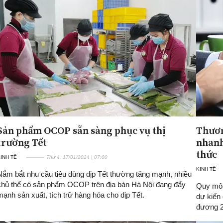
Sản phẩm OCOP sẵn sàng phục vụ thị
Thươn
trường Tết
nhanh
thức
INH TẾ
Thứ 4, 17/01/2024 | 07:00
KINH TẾ
Nắm bắt nhu cầu tiêu dùng dịp Tết thường tăng mạnh, nhiều
chủ thể có sản phẩm OCOP trên địa bàn Hà Nội đang đẩy
Quy mô 
mạnh sản xuất, tích trữ hàng hóa cho dịp Tết.
dự kiến
đương 2