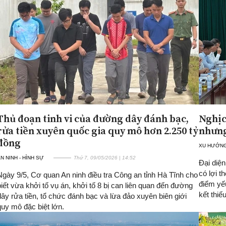
Thủ đoạn tinh vi của đường dây đánh bạc,
Nghịc
rửa tiền xuyên quốc gia quy mô hơn 2.250 tỷ
nhưng
đồng
XU HƯỚNG
N NINH - HÌNH SỰ
Thứ 7, 09/05/2026 | 14:52
Đại diệ
có lợi 
Ngày 9/5, Cơ quan An ninh điều tra Công an tỉnh Hà Tĩnh cho
điểm yếu
biết vừa khởi tố vụ án, khởi tố 8 bị can liên quan đến đường
kết thiế
dây rửa tiền, tổ chức đánh bạc và lừa đảo xuyên biên giới
quy mô đặc biệt lớn.