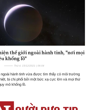
hiện thế giới ngoài hành tinh, "nơi mọi
ều khổng lồ"
Thứ 4, 15/12/2021 | 06:04
i ngoài hành tinh vừa được tìm thấy có môi trường
iệt, bị chị phối bởi một bức xạ cực lớn và mọi thứ
quy mô khổng lồ.