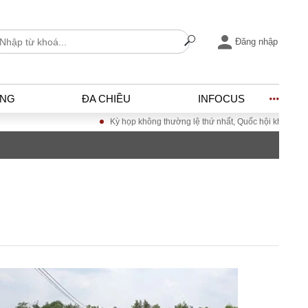
Đăng nhập
ỐNG
ĐA CHIỀU
INFOCUS
Kỳ họp không thường lệ thứ nhất, Quốc hội khóa XVI
Đưa N
I
ĐỜI SỐNG
h
Gia đình
c
Sức khỏe
Cần biết
ờng
Cộng đồng mạng
ng – Đô thị