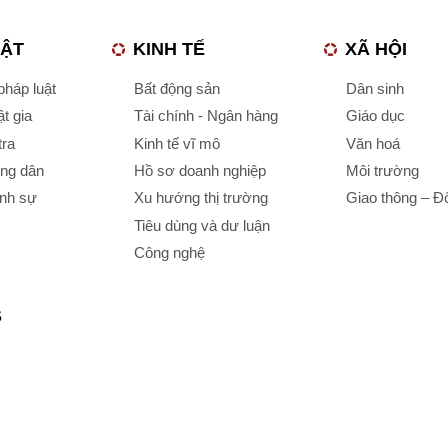
UẬT
KINH TẾ
XÃ HỘI
háp luật
Bất động sản
Dân sinh
t gia
Tài chính - Ngân hàng
Giáo dục
tra
Kinh tế vĩ mô
Văn hoá
ông dân
Hồ sơ doanh nghiệp
Môi trường
ình sự
Xu hướng thị trường
Giao thông – Đô
Tiêu dùng và dư luận
Công nghệ
S