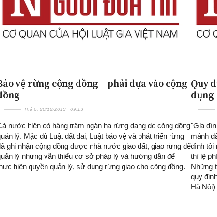
Bảo vệ rừng cộng đồng – phải dựa vào cộng
Quy đ
đồng
dụng 
Thứ 6, 20/12/2013 | 09:13
Cả nước hiện có hàng trăm ngàn ha rừng đang do cộng đồng
"Gia đìn
quản lý. Mặc dù Luật đất đai, Luật bảo vệ và phát triển rừng
mảnh đất
đã ghi nhận cộng đồng được nhà nước giao đất, giao rừng để
đình tô
quản lý nhưng vẫn thiểu cơ sở pháp lý và hướng dẫn để
thì lệ p
thực hiện quyền quản lý, sử dụng rừng giao cho cộng đồng.
Những t
quy địn
Hà Nội)