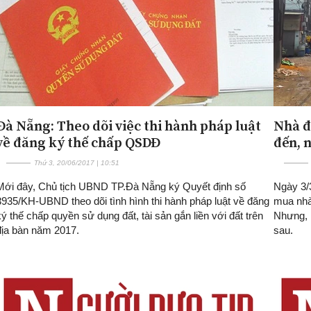
Đà Nẵng: Theo dõi việc thi hành pháp luật
Nhà đ
về đăng ký thế chấp QSDĐ
đến, 
Thứ 3, 20/06/2017 | 10:51
Mới đây, Chủ tịch UBND TP.Đà Nẵng ký Quyết định số
Ngày 3/
3935/KH-UBND theo dõi tình hình thi hành pháp luật về đăng
mua nhà
ký thế chấp quyền sử dụng đất, tài sản gắn liền với đất trên
Nhưng, 
địa bàn năm 2017.
sau.