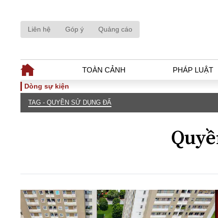
Liên hệ
Góp ý
Quảng cáo
TOÀN CẢNH
PHÁP LUẬT
Dòng sự kiện
TAG - QUYỀN SỬ DỤNG ĐẤ
TOÀN CẢNH
PHÁP LUẬ
Tiêu điểm
Dòng chảy phá
Quyề
Chính sách
Góc nhìn luật 
Sự kiện
Hồ sơ điều tr
Đối thoại
Tiếng nói côn
Thế giới
An ninh - Hìn