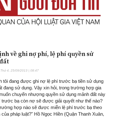
ịnh về ghi nợ phí, lệ phí quyền sử
đất
Thứ 4, 25/09/2013 | 08:47
h tôi đang được ghi nợ lệ phí trước bạ tiền sử dụng
 đang sử dụng. Vậy xin hỏi, trong trường hợp gia
i muốn chuyển nhượng quyền sử dụng mảnh đất này
hí trước bạ còn nợ sẽ được giải quyết như thế nào?
rường hợp nào sẽ được miễn lệ phí trước bạ theo
h của pháp luật?" Hồ Ngọc Hiền (Quận Thanh Xuân,