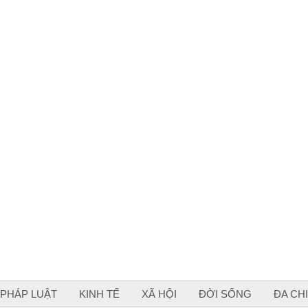
PHÁP LUẬT
KINH TẾ
XÃ HỘI
ĐỜI SỐNG
ĐA CH