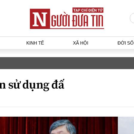
KINH TẾ
XÃ HỘI
ĐỜI S
T
KINH TẾ
XÃ HỘ
p luật
Bất động sản
Dân sin
n sử dụng đấ
gia
Tài chính - Ngân hàng
Giáo dụ
a
Kinh tế vĩ mô
Văn hoá
g dân
Hồ sơ doanh nghiệp
Môi trư
h sự
Xu hướng thị trường
Giao thô
Tiêu dùng và dư luận
Công nghệ